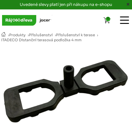
Uvedené slevy platí jen při nákupu na e-shopu
0
›
Produkty
›
Příslušenství
›
Příslušenství k terase
›
ITADECO Distanční terasová podložka 4 mm