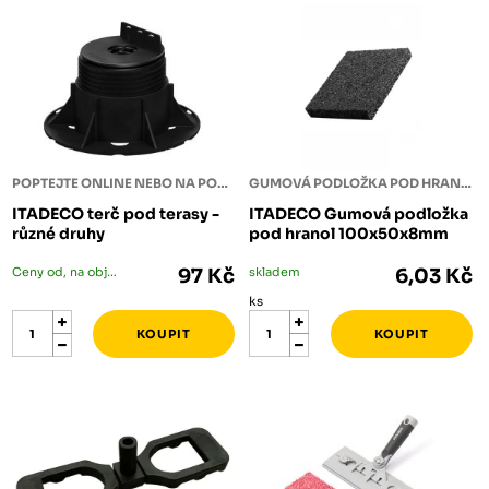
POPTEJTE ONLINE NEBO NA POBOČCE
GUMOVÁ PODLOŽKA POD HRANOLY
ITADECO terč pod terasy -
ITADECO Gumová podložka
různé druhy
pod hranol 100x50x8mm
Ceny od, na objednání
97 Kč
skladem
6,03 Kč
ks