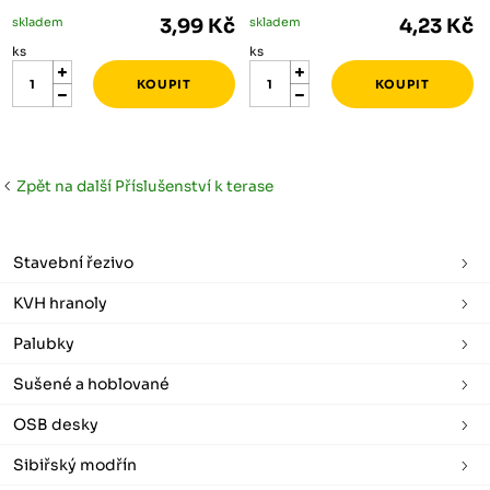
skladem
3,99 Kč
skladem
4,23 Kč
ks
ks
Zpět na další Příslušenství k terase
Stavební řezivo
KVH hranoly
Palubky
Sušené a hoblované
OSB desky
Sibiřský modřín