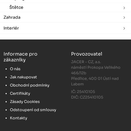
Štětce
Zahrada
Interiér
Informace pro
Provozovatel
zákazníky
JACER - CZ, a.s.
náměstí Prokopa Velikého
O nás
466/12b
Jak nakupovat
Předlice, 400 01 Ústí nad
Labem
Obchodní podmínky
IČ: 25410105
Certifikáty
DIČ: CZ25410105
Zásady Cookies
Odstoupení od smlouvy
Kontakty