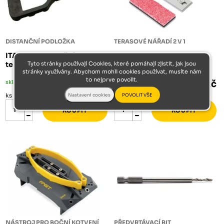
DISTANČNÍ PODLOŽKA
TERASOVÉ NÁŘADÍ 2 V 1
ITADECO Distanční
TERRACE TOOL 2-IN-1
Tyto stránky používají Cookies, které pomáhají zjistit, jak jsou
terasová podložka 7 mm
stránky využívány. Abychom mohli cookies používat, musíte nám
to nejprve povolit.
skladem
4,46 Kč
skladem méně než 5 ks
1 060 Kč
ks
ks
NÁSTROJ PRO BOČNÍ KOTVENÍ
PŘEDVRTÁVACÍ BIT