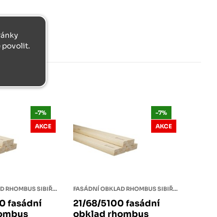
tránky
povolit.
-7%
-7%
AKCE
AKCE
FASÁDNÍ OBKLAD RHOMBUS SIBIŘSKÝ MODŘÍN
FASÁDNÍ OBKLAD RHOMBUS SIBIŘSKÝ MODŘÍN
0 fasádní
21/68/5100 fasádní
hombus
obklad rhombus