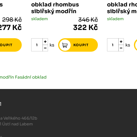
s
obklad rhombus
obklad r
n
sibiřský modřín
sibiřský 
298 Kč
skladem
346 Kč
skladem
277 Kč
322 Kč
ks
ks
 modřín Fasádní obklad
l
.
a Velikého 466/12b
1 Ústí nad Labem