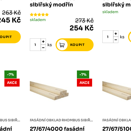
n
sibiřský modřín
sibiřský 
263 Kč
skladem
245 Kč
skladem
273 Kč
254 Kč
ks
ks
-7%
-7%
AKCE
AKCE
FASÁDNÍ OBKLAD RHOMBUS SIBIŘSKÝ MODŘÍN
FASÁDNÍ OBKLAD RHOMBUS SIBIŘSKÝ MODŘÍN
ádní
27/67/4000 fasádní
27/67/510