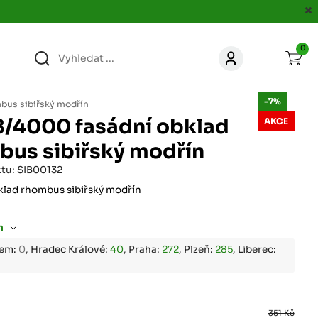
0
363
KONTAKT
-7%
acer.cz
bus sibiřský modřín
8/4000 fasádní obklad
AKCE
67
bus sibiřský modřín
KONTAKT
jacer.cz
tu: SIB00132
klad rhombus sibiřský modřín
860
KONTAKT
jacer.cz
m
667
bem:
0
, Hradec Králové:
40
, Praha:
272
, Plzeň:
285
, Liberec:
KONTAKT
jacer.cz
060
KONTAKT
351 Kč
c
jacer.cz