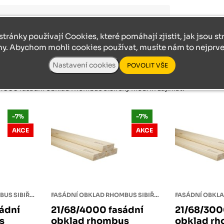
stránky používají Cookies, které pomáhají zjistit, jak jsou s
ny. Abychom mohli cookies používat, musíte nám to nejprve 
ní obklad rhombus sibiřský modřín
4000 fasádní obklad rhombus sibiřský modřín
zajímat:
-7%
-7%
AKCE
AKCE
FASÁDNÍ OBKLAD RHOMBUS SIBIŘSKÝ MODŘÍN
FASÁDNÍ OBKLAD RHOMBUS SIBIŘSKÝ MODŘÍN
ádní
21/68/4000 fasádní
21/68/300
s
obklad rhombus
obklad r