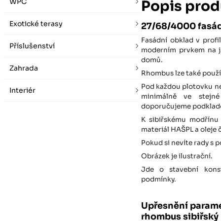
WPC
Popis prod
Exotické terasy
27/68/4000 fasád
Fasádní obklad v profi
Příslušenství
moderním prvkem na ja
domů.
Zahrada
Rhombus lze také použí
Pod každou plotovku ne
Interiér
minimálně ve stejné
doporučujeme podklado
K sibiřskému modřínu 
materiál HAŠPL a oleje
Pokud si nevíte rady s 
Obrázek je ilustrační.
Jde o stavební konst
podmínky.
Upřesnění parame
rhombus sibiřský