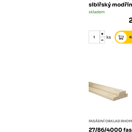
sibiřský modří
skladem
ks
27/86/4000 fas