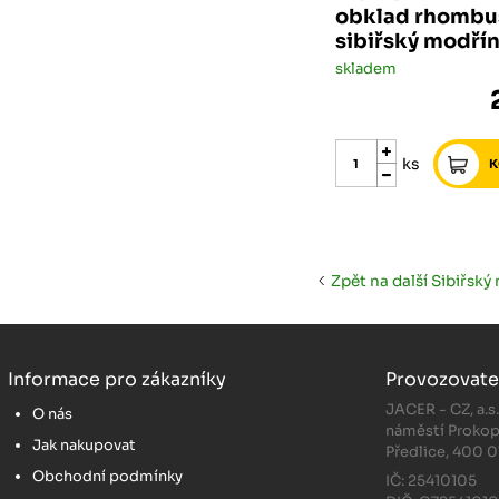
obklad rhombu
sibiřský modří
skladem
ks
Zpět na další Sibiřský
Informace pro zákazníky
Provozovate
JACER - CZ, a.s
O nás
náměstí Prokop
Jak nakupovat
Předlice, 400 0
Obchodní podmínky
IČ: 25410105