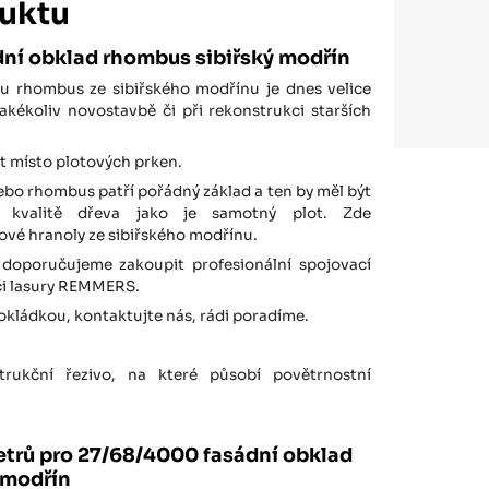
uktu
ní obklad rhombus sibiřský modřín
lu rhombus ze sibiřského modřínu je dnes velice
kékoliv novostavbě či při rekonstrukci starších
t místo plotových prken.
bo rhombus patří pořádný základ a ten by měl být
 kvalitě dřeva jako je samotný plot. Zde
vé hranoly ze sibiřského modřínu.
doporučujeme zakoupit profesionální spojovací
 či lasury REMMERS.
pokládkou, kontaktujte nás, rádi poradíme.
rukční řezivo, na které působí povětrnostní
trů pro 27/68/4000 fasádní obklad
 modřín