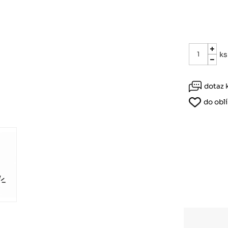
Růžodol XI – Liberec, 460 01
ks
dotaz 
do obl