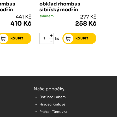
hombus
obklad rhombus
modřín
sibiřský modřín
441 Kč
skladem
277 Kč
410 Kč
258 Kč
ks
Naše pobočky
Ústí nad Labem
Hradec Králové
Praha - Tůmovka