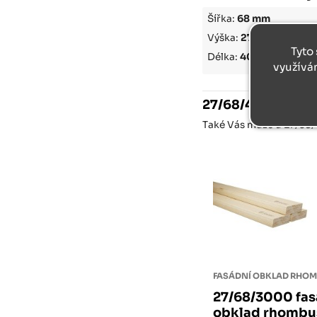
Šířka:
68 mm
Výška:
27 mm
Tyto 
Délka:
4000 mm
využívá
27/68/4000 fasád
Také Vás může u
27/68/
27/68/3000 fas
obklad rhombu