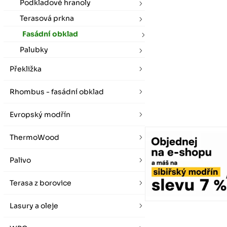
vybírat zde
Po-Pá 07:00 - 16:00, So 08:00 - 12:00 (ne Liberec)
Podkladové hranoly
Zimní otevírací doba (listopad - únor)
Terasová prkna
Po-Pá 08:00 - 16:00, So 08:00 - 12:00 (ne Liberec)
Fasádní obklad
Palubky
Překližka
Rhombus - fasádní obklad
Evropský modřín
ThermoWood
Palivo
Terasa z borovice
Lasury a oleje