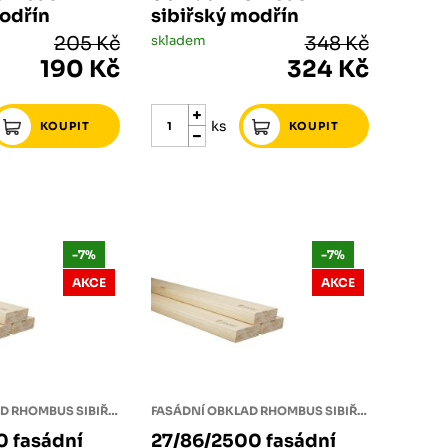
modřín
sibiřský modřín
205 Kč
skladem
348 Kč
190 Kč
324 Kč
ks
-7%
-7%
AKCE
AKCE
FASÁDNÍ OBKLAD RHOMBUS SIBIŘSKÝ MODŘÍN
FASÁDNÍ OBKLAD RHOMBUS SIBIŘSKÝ MODŘÍN
0 fasádní
27/86/2500 fasádní