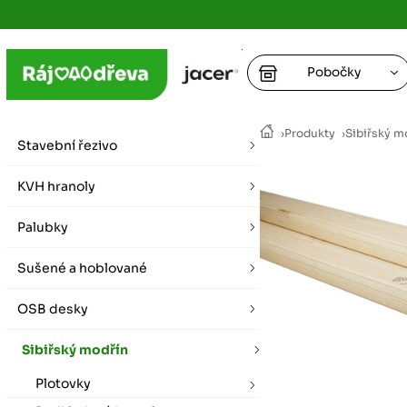
Pobočky
Ústí nad
›
Produkty
›
Sibiřský m
vybírat zde
Stavební řezivo
+
Hradec K
+
KVH hranoly
+
+
vybírat zde
Palubky
+
Praha
Sušené a hoblované
vybírat zde
OSB desky
Plzeň
vybírat zde
Sibiřský modřín
Plotovky
Liberec
Letní otevírací doba (březen - říjen)