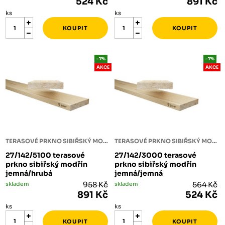
524 Kč
891 Kč
ks
ks
-7%
-7%
AKCE
AKCE
TERASOVÉ PRKNO SIBIŘSKÝ MODŘÍN
TERASOVÉ PRKNO SIBIŘSKÝ MODŘÍN
27/142/5100 terasové
27/142/3000 terasové
prkno sibiřský modřín
prkno sibiřský modřín
jemná/hrubá
jemná/jemná
skladem
958 Kč
skladem
564 Kč
891 Kč
524 Kč
ks
ks