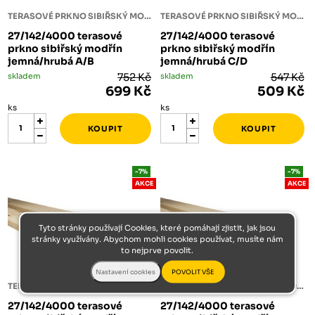
TERASOVÉ PRKNO SIBIŘSKÝ MODŘÍN
TERASOVÉ PRKNO SIBIŘSKÝ MODŘÍN
27/142/4000 terasové
27/142/4000 terasové
prkno sibiřský modřín
prkno sibiřský modřín
jemná/hrubá A/B
jemná/hrubá C/D
skladem
752 Kč
skladem
547 Kč
699 Kč
509 Kč
ks
ks
-7%
-7%
AKCE
AKCE
Tyto stránky používají Cookies, které pomáhají zjistit, jak jsou
stránky využívány. Abychom mohli cookies používat, musíte nám
to nejprve povolit.
TERASOVÉ PRKNO SIBIŘSKÝ MODŘÍN
TERASOVÉ PRKNO SIBIŘSKÝ MODŘÍN
27/142/4000 terasové
27/142/4000 terasové