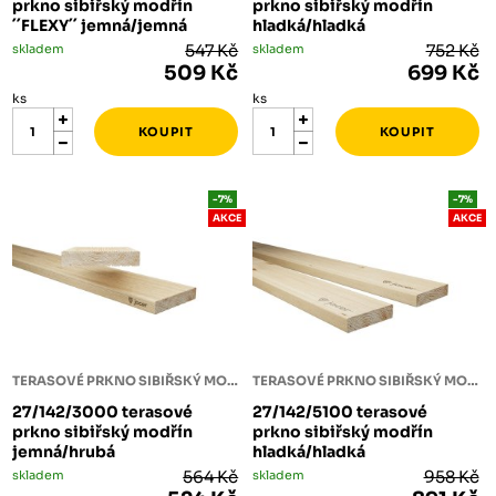
prkno sibiřský modřín
prkno sibiřský modřín
´´FLEXY´´ jemná/jemná
hladká/hladká
skladem
547 Kč
skladem
752 Kč
509 Kč
699 Kč
ks
ks
-7%
-7%
AKCE
AKCE
TERASOVÉ PRKNO SIBIŘSKÝ MODŘÍN
TERASOVÉ PRKNO SIBIŘSKÝ MODŘÍN
27/142/3000 terasové
27/142/5100 terasové
prkno sibiřský modřín
prkno sibiřský modřín
jemná/hrubá
hladká/hladká
skladem
564 Kč
skladem
958 Kč