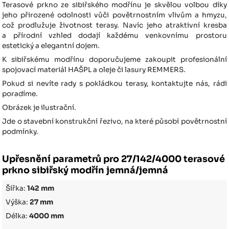
Terasové prkno ze sibiřského modřínu je skvělou volbou díky
jeho přirozené odolnosti vůči povětrnostním vlivům a hmyzu,
což prodlužuje životnost terasy. Navíc jeho atraktivní kresba
a přírodní vzhled dodají každému venkovnímu prostoru
estetický a elegantní dojem.
K sibiřskému modřínu doporučujeme zakoupit profesionální
spojovací materiál HAŠPL a oleje či lasury REMMERS.
Pokud si nevíte rady s pokládkou terasy, kontaktujte nás, rádi
poradíme.
Obrázek je ilustrační.
Jde o stavební konstrukční řezivo, na které působí povětrnostní
podmínky.
Upřesnění parametrů pro 27/142/4000 terasové
prkno sibiřský modřín jemná/jemná
Šířka:
142 mm
Výška:
27 mm
Délka:
4000 mm