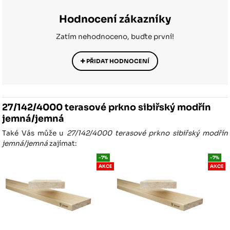
Hodnocení zákazníky
Zatím nehodnoceno, buďte první!
PŘIDAT HODNOCENÍ
27/142/4000 terasové prkno sibiřský modřín
jemná/jemná
Také Vás může u
27/142/4000 terasové prkno sibiřský modřín
jemná/jemná
zajímat:
-7%
-7%
AKCE
AKCE