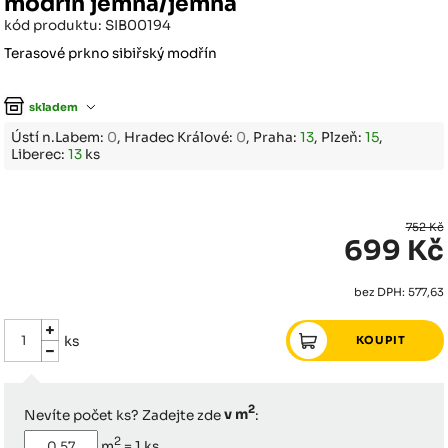
modřín jemná/jemná
kód produktu: SIB00194
Terasové prkno sibiřský modřín
skladem
Ústí n.Labem:
0
, Hradec Králové:
0
, Praha:
13
, Plzeň:
15
,
Liberec:
13
ks
752 Kč
699 Kč
bez DPH: 577,63
ks
2
Nevíte počet ks? Zadejte zde
v m
:
2
m
=
1
ks