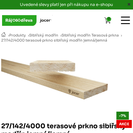
Uvedené slevy platí jen při nákupu na e-shopu
0
›
Produkty
›
Sibiřský modřín
›
Sibiřský modřín Terasová prkna
›
27/142/4000 terasové prkno sibiřský modřín jemná/jemná
-7%
AKCE
27/142/4000 terasové prkno sibiřský