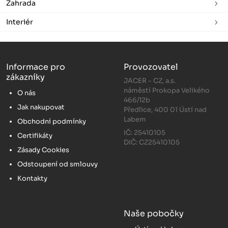
Zahrada
Interiér
Informace pro
Provozovatel
zákazníky
JACER - CZ, a.s.
náměstí Prokopa Velikého
O nás
466/12b
Jak nakupovat
Předlice, 400 01 Ústí nad
Labem
Obchodní podmínky
IČ: 25410105
Certifikáty
DIČ: CZ25410105
Zásady Cookies
Odstoupení od smlouvy
Kontakty
Naše pobočky