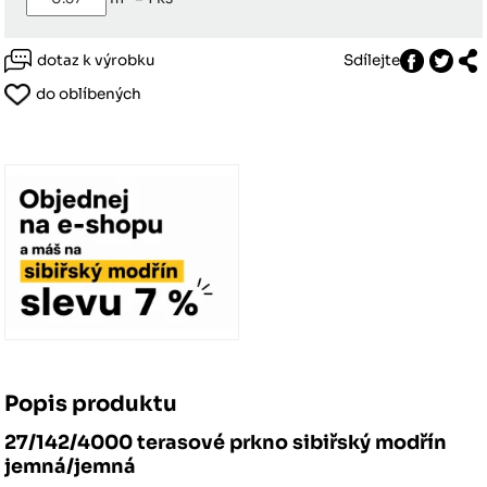
dotaz k výrobku
Sdílejte
do oblíbených
Popis produktu
27/142/4000 terasové prkno sibiřský modřín
jemná/jemná