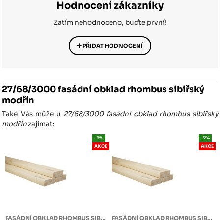
Hodnocení zákazníky
Zatím nehodnoceno, buďte první!
PŘIDAT HODNOCENÍ
27/68/3000 fasádní obklad rhombus sibiřský
modřín
Také Vás může u
27/68/3000 fasádní obklad rhombus sibiřský
modřín
zajímat:
-7%
-7%
AKCE
AKCE
FASÁDNÍ OBKLAD RHOMBUS SIBIŘSKÝ MODŘÍN
FASÁDNÍ OBKLAD RHOMBUS SIBIŘSKÝ MODŘÍN