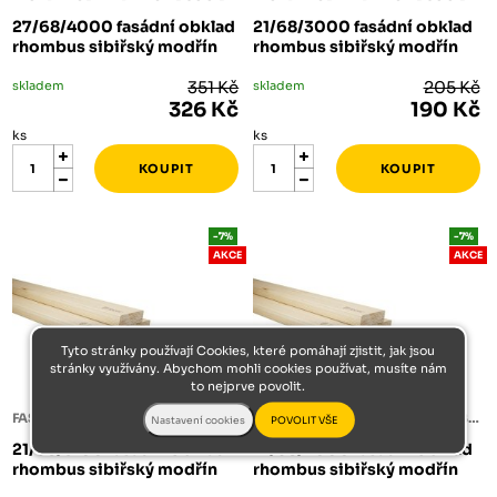
27/68/4000 fasádní obklad
21/68/3000 fasádní obklad
rhombus sibiřský modřín
rhombus sibiřský modřín
skladem
351 Kč
skladem
205 Kč
326 Kč
190 Kč
ks
ks
-7%
-7%
AKCE
AKCE
Tyto stránky používají Cookies, které pomáhají zjistit, jak jsou
stránky využívány. Abychom mohli cookies používat, musíte nám
to nejprve povolit.
FASÁDNÍ OBKLAD RHOMBUS SIBIŘSKÝ MODŘÍN
FASÁDNÍ OBKLAD RHOMBUS SIBIŘSKÝ MODŘÍN
21/68/5100 fasádní obklad
21/68/4000 fasádní obklad
rhombus sibiřský modřín
rhombus sibiřský modřín