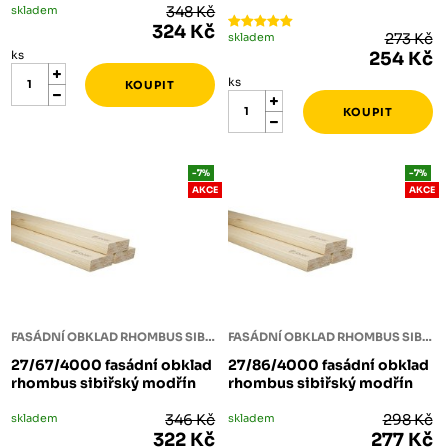
skladem
348 Kč
324 Kč
skladem
273 Kč
ks
254 Kč
ks
-7%
-7%
AKCE
AKCE
FASÁDNÍ OBKLAD RHOMBUS SIBIŘSKÝ MODŘÍN
FASÁDNÍ OBKLAD RHOMBUS SIBIŘSKÝ MODŘÍN
27/67/4000 fasádní obklad
27/86/4000 fasádní obklad
rhombus sibiřský modřín
rhombus sibiřský modřín
skladem
346 Kč
skladem
298 Kč
322 Kč
277 Kč