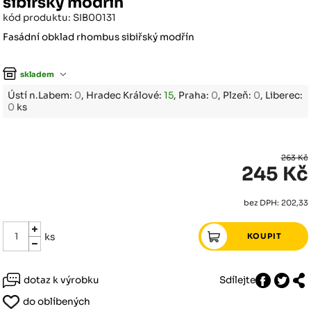
sibiřský modřín
kód produktu: SIB00131
Fasádní obklad rhombus sibiřský modřín
skladem
Ústí n.Labem:
0
, Hradec Králové:
15
, Praha:
0
, Plzeň:
0
, Liberec:
0
ks
263 Kč
245 Kč
bez DPH: 202,33
ks
dotaz k výrobku
Sdílejte
do oblíbených