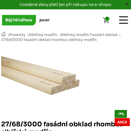
Uvedené slevy platí jen při nákupu na e-shopu
0
›
Produkty
›
Sibiřský modřín
›
Sibiřský modřín Fasádní obklad
›
27/68/3000 fasádní obklad rhombus sibiřský modřín
-7%
AKCE
27/68/3000 fasádní obklad rhombus