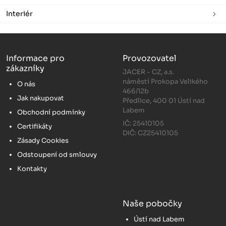
Interiér
Informace pro
Provozovatel
zákazníky
JACER - CZ, a.s.
náměstí Prokopa Velikého
O nás
466/12b
Jak nakupovat
Předlice, 400 01 Ústí nad
Labem
Obchodní podmínky
IČ: 25410105
Certifikáty
DIČ: CZ25410105
Zásady Cookies
Odstoupení od smlouvy
Kontakty
Naše pobočky
Ústí nad Labem