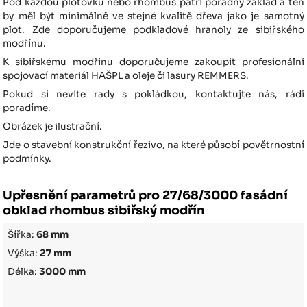
Pod každou plotovku nebo rhombus patří pořádný základ a ten
by měl být minimálně ve stejné kvalitě dřeva jako je samotný
plot. Zde doporučujeme podkladové hranoly ze sibiřského
modřínu.
K sibiřskému modřínu doporučujeme zakoupit profesionální
spojovací materiál HAŠPL a oleje či lasury REMMERS.
Pokud si nevíte rady s pokládkou, kontaktujte nás, rádi
poradíme.
Obrázek je ilustrační.
Jde o stavební konstrukční řezivo, na které působí povětrnostní
podmínky.
Upřesnění parametrů pro 27/68/3000 fasádní
obklad rhombus sibiřský modřín
Šířka:
68 mm
Výška:
27 mm
Délka:
3000 mm