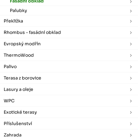
Fasádní obklad
Palubky
Překližka
Rhombus - fasádní obklad
Evropský modřín
ThermoWood
Palivo
Terasa z borovice
Lasury a oleje
WPC
Exotické terasy
Příslušenství
Zahrada