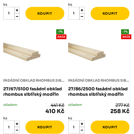
ks
ks
-7%
-7%
AKCE
AKCE
FASÁDNÍ OBKLAD RHOMBUS SIBIŘSKÝ MODŘÍN
FASÁDNÍ OBKLAD RHOMBUS SIBIŘSKÝ MODŘÍN
27/67/5100 fasádní obklad
27/86/2500 fasádní obklad
rhombus sibiřský modřín
rhombus sibiřský modřín
skladem
441 Kč
skladem
277 Kč
410 Kč
258 Kč
ks
ks