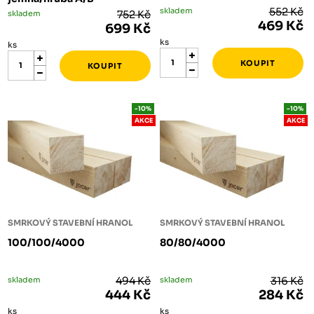
skladem
552 Kč
skladem
752 Kč
469 Kč
699 Kč
ks
ks
-10%
-10%
AKCE
AKCE
SMRKOVÝ STAVEBNÍ HRANOL
SMRKOVÝ STAVEBNÍ HRANOL
100/100/4000
80/80/4000
skladem
494 Kč
skladem
316 Kč
444 Kč
284 Kč
ks
ks