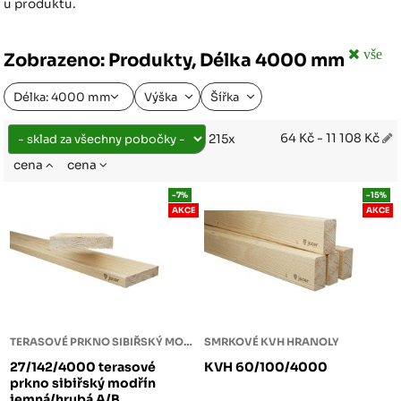
u produktu.
vše
Zobrazeno: Produkty, Délka 4000 mm
Délka: 4000 mm
Výška
Šířka
64 Kč - 11 108 Kč
215x
cena
cena
-7%
-15%
AKCE
AKCE
TERASOVÉ PRKNO SIBIŘSKÝ MODŘÍN
SMRKOVÉ KVH HRANOLY
27/142/4000 terasové
KVH 60/100/4000
prkno sibiřský modřín
jemná/hrubá A/B