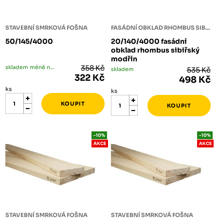
STAVEBNÍ SMRKOVÁ FOŠNA
FASÁDNÍ OBKLAD RHOMBUS SIBIŘSKÝ MODŘÍN
50/145/4000
20/140/4000 fasádní
obklad rhombus sibiřský
modřín
skladem méně než 5 ks
358 Kč
skladem
535 Kč
322 Kč
498 Kč
ks
ks
-10%
-10%
AKCE
AKCE
STAVEBNÍ SMRKOVÁ FOŠNA
STAVEBNÍ SMRKOVÁ FOŠNA