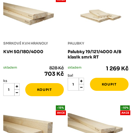
SMRKOVÉ KVH HRANOLY
PALUBKY
KVH 50/180/4000
Palubky 19/121/4000 A/B
klasik smrk RT
skladem
828 Kč
skladem
1 269 Kč
703 Kč
bal
ks
-15%
-10%
AKCE
AKCE