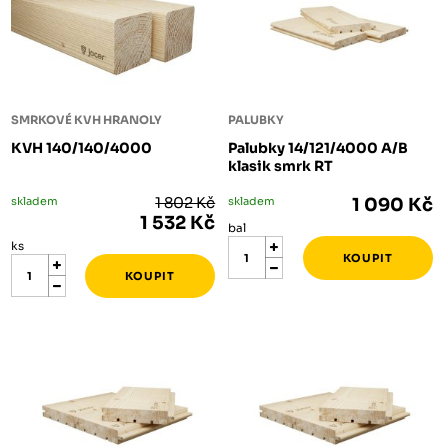
SMRKOVÉ KVH HRANOLY
PALUBKY
KVH 140/140/4000
Palubky 14/121/4000 A/B
klasik smrk RT
skladem
1 802 Kč
skladem
1 090 Kč
1 532 Kč
bal
ks