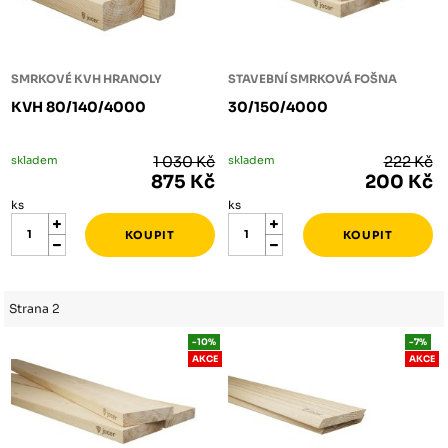
SMRKOVÉ KVH HRANOLY
STAVEBNÍ SMRKOVÁ FOŠNA
KVH 80/140/4000
30/150/4000
skladem
1 030 Kč
skladem
222 Kč
875 Kč
200 Kč
ks
ks
Strana 2
-10%
-7%
AKCE
AKCE