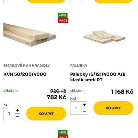
-15%
AKCE
SMRKOVÉ KVH HRANOLY
PALUBKY
KVH 50/200/4000
Palubky 15/121/4000 A/B
klasik smrk RT
skladem
920 Kč
skladem
1 168 Kč
782 Kč
bal
ks
-15%
AKCE