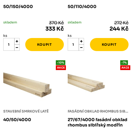
50/150/4000
50/110/4000
skladem
370 Kč
skladem
272 Kč
333 Kč
244 Kč
ks
ks
-10%
-7%
AKCE
AKCE
STAVEBNÍ SMRKOVÉ LATĚ
FASÁDNÍ OBKLAD RHOMBUS SIBIŘSKÝ MODŘÍN
40/50/4000
27/67/4000 fasádní obklad
rhombus sibiřský modřín