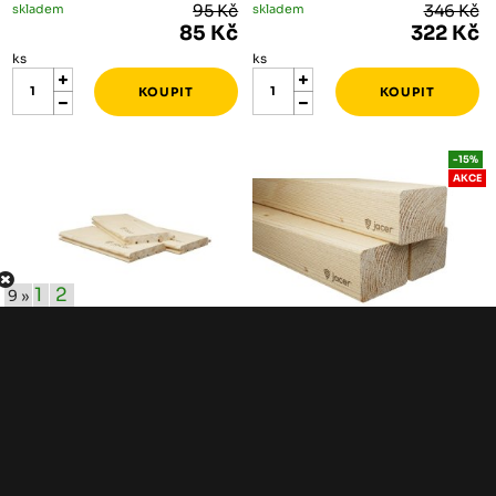
skladem
95 Kč
skladem
346 Kč
85 Kč
322 Kč
ks
ks
-15%
AKCE
1
2
9 »
PALUBKY
SMRKOVÉ KVH HRANOLY
Palubky 19/121/4000 A/C
KVH 140/160/4000
klasik smrk RT
skladem
1 135 Kč
skladem méně než 5 ks
2 060 Kč
1 751 Kč
bal
ks