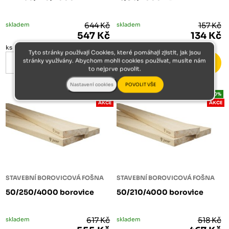
skladem
644 Kč
skladem
157 Kč
547 Kč
134 Kč
ks
ks
Tyto stránky používají Cookies, které pomáhají zjistit, jak jsou
stránky využívány. Abychom mohli cookies používat, musíte nám
to nejprve povolit.
-10%
-10%
AKCE
AKCE
STAVEBNÍ BOROVICOVÁ FOŠNA
STAVEBNÍ BOROVICOVÁ FOŠNA
50/250/4000 borovice
50/210/4000 borovice
skladem
617 Kč
skladem
518 Kč