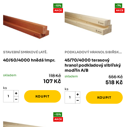
-10%
-7%
AKCE
AKCE
STAVEBNÍ SMRKOVÉ LATĚ.
PODKLADOVÝ HRANOL SIBIŘSKÝ MODŘÍN
40/60/4000 hnědá impr.
45/70/4000 terasový
hranol podkladový sibiřský
modřín A/B
skladem
118 Kč
skladem
556 Kč
107 Kč
518 Kč
ks
ks
-15%
AKCE