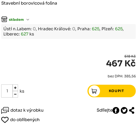
Stavební borovicová fošna
skladem
Ústí n.Labem:
0
, Hradec Králové:
0
, Praha:
625
, Plzeň:
625
,
Liberec:
627
ks
518 Kč
467 Kč
bez DPH: 385,56
ks
dotaz k výrobku
Sdílejte
do oblíbených