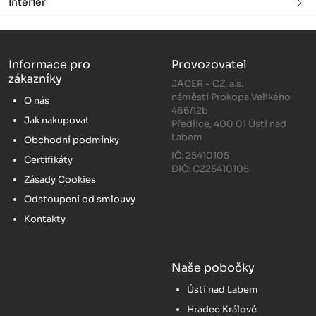
Interiér
Informace pro
Provozovatel
zákazníky
JACER - CZ, a.s.
náměstí Prokopa Velikého
O nás
466/12b
Jak nakupovat
Předlice, 400 01 Ústí nad
Labem
Obchodní podmínky
IČ: 25410105
Certifikáty
DIČ: CZ25410105
Zásady Cookies
Odstoupení od smlouvy
Kontakty
Naše pobočky
Ústí nad Labem
Hradec Králové