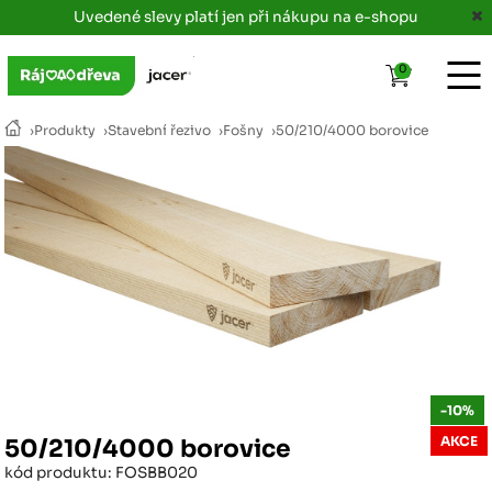
Uvedené slevy platí jen při nákupu na e-shopu
0
›
Produkty
›
Stavební řezivo
›
Fošny
›
50/210/4000 borovice
-10%
AKCE
50/210/4000 borovice
kód produktu: FOSBB020