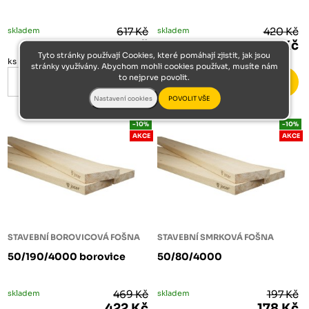
skladem
617 Kč
skladem
420 Kč
555 Kč
378 Kč
Tyto stránky používají Cookies, které pomáhají zjistit, jak jsou
ks
ks
stránky využívány. Abychom mohli cookies používat, musíte nám
to nejprve povolit.
-10%
-10%
AKCE
AKCE
STAVEBNÍ BOROVICOVÁ FOŠNA
STAVEBNÍ SMRKOVÁ FOŠNA
50/190/4000 borovice
50/80/4000
skladem
469 Kč
skladem
197 Kč
422 Kč
178 Kč