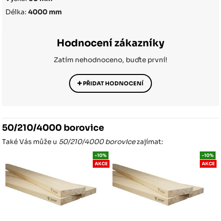
Délka:
4000 mm
Hodnocení zákazníky
Zatím nehodnoceno, buďte první!
PŘIDAT HODNOCENÍ
50/210/4000 borovice
Také Vás může u
50/210/4000 borovice
zajímat:
-10%
-10%
AKCE
AKCE