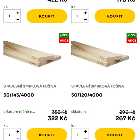
ks
ks
-10%
-10%
AKCE
AKCE
STAVEBNÍ SMRKOVÁ FOŠNA
STAVEBNÍ SMRKOVÁ FOŠNA
50/145/4000
50/120/4000
skladem méně než 5 ks
358 Kč
skladem
296 Kč
322 Kč
267 Kč
ks
ks