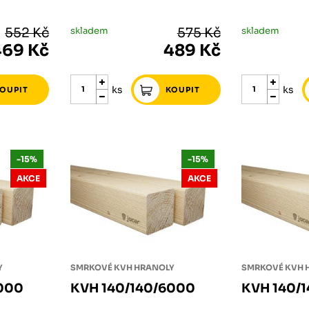
552 Kč
skladem
575 Kč
skladem
469 Kč
489 Kč
ks
ks
-15%
-15%
AKCE
AKCE
Y
SMRKOVÉ KVH HRANOLY
SMRKOVÉ KVH 
8000
KVH 140/140/6000
KVH 140/