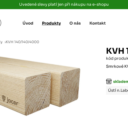
Uvedené slevy platí jen při nákupu na e-shopu
Úvod
Produkty
O nás
Kontakt
Žižkova 3363/78
+420 733 733 
 Labem
(parkoviště MAKRO)
rajdrevausti
j
ly
›
KVH 140/140/4000
Ústí nad Labem, 400 01
KVH 
Rovná 181
+420 731 616 7
rálové
kód produ
(parkoviště MAKRO)
rajdrevahradec
Březhrad, Hradec Králové, 503 32
Smrkové K
Tůmovka 110
+420 734 850 
sklade
(Za čerpací stanicí TANK ONO)
rajdrevapraha
Předboj, 250 72
Ústí n.La
Rokycanská 2656/2,
+420 603 162 
(parkoviště Albert)
rajdrevaplzen
Plzeň 4, 301 00
Partyzánská
+420 733 733 
(na konci ulice u zrcadla)
rajdrevalibere