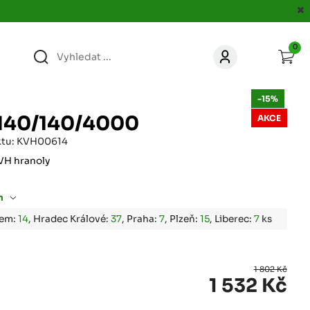
0
363
KONTAKT
-15%
acer.cz
140/140/4000
AKCE
67
ktu: KVH00614
KONTAKT
jacer.cz
VH hranoly
860
m
KONTAKT
jacer.cz
bem:
14
, Hradec Králové:
37
, Praha:
7
, Plzeň:
15
, Liberec:
7
ks
667
KONTAKT
jacer.cz
1 802 Kč
1 532 Kč
060
KONTAKT
c
jacer.cz