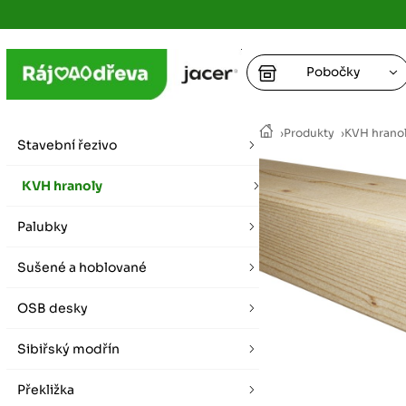
Pobočky
Ústí nad
›
Produkty
›
KVH hrano
vybírat zde
Stavební řezivo
+
Hradec K
+
KVH hranoly
+
+
vybírat zde
Palubky
+
Praha
Sušené a hoblované
vybírat zde
OSB desky
Plzeň
vybírat zde
Sibiřský modřín
Liberec
Překližka
Letní otevírací doba (březen - říjen)