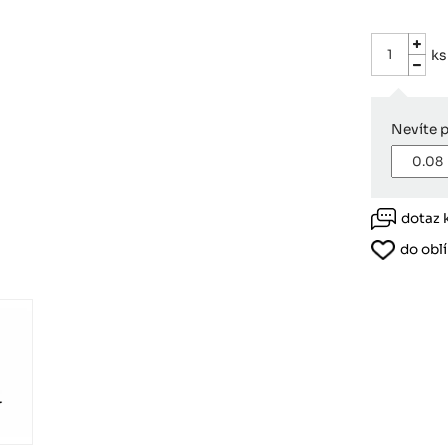
Růžodol XI – Liberec, 460 01
ks
Nevíte 
dotaz 
do obl