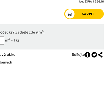
bez DPH: 1 266,16
3
počet ks? Zadejte zde
v m
:
3
m
=
1
ks
k výrobku
Sdílejte
íbených