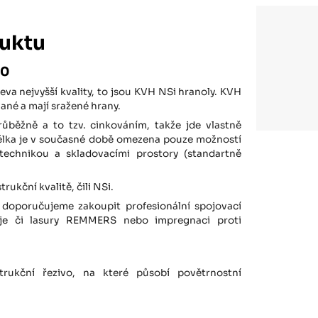
uktu
00
va nejvyšší kvality, to jsou KVH NSi hranoly. KVH
ané a mají sražené hrany.
růběžně a to tzv. cinkováním, takže jde vlastně
élka je v současné době omezena pouze možností
technikou a skladovacími prostory (standartně
rukční kvalitě, čili NSi.
doporučujeme zakoupit profesionální spojovací
eje či lasury REMMERS nebo impregnaci proti
rukční řezivo, na které působí povětrnostní