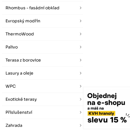
vybírat zde
Po-Pá 07:00 - 16:00, So 08:00 - 12:00 (ne Liberec)
Zimní otevírací doba (listopad - únor)
Rhombus - fasádní obklad
Po-Pá 08:00 - 16:00, So 08:00 - 12:00 (ne Liberec)
Evropský modřín
ThermoWood
Palivo
Terasa z borovice
Lasury a oleje
WPC
Exotické terasy
Příslušenství
Zahrada