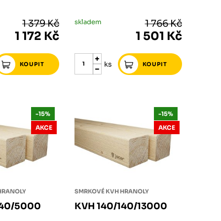
1 379 Kč
skladem
1 766 Kč
1 172 Kč
1 501 Kč
ks
-15%
-15%
AKCE
AKCE
HRANOLY
SMRKOVÉ KVH HRANOLY
140/5000
KVH 140/140/13000