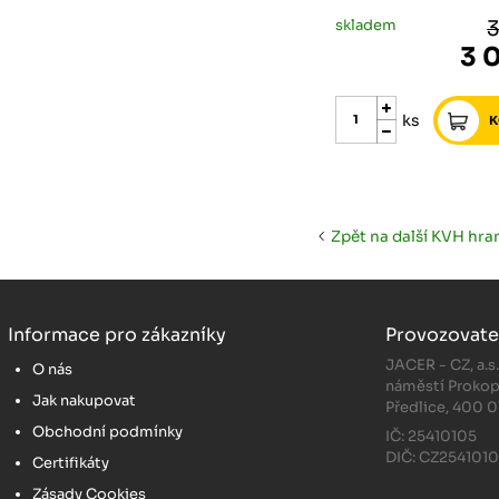
skladem
3
3 
ks
Zpět na další KVH hra
Informace pro zákazníky
Provozovate
JACER - CZ, a.s
O nás
náměstí Prokop
Jak nakupovat
Předlice, 400 0
Obchodní podmínky
IČ: 25410105
DIČ: CZ254101
Certifikáty
Zásady Cookies