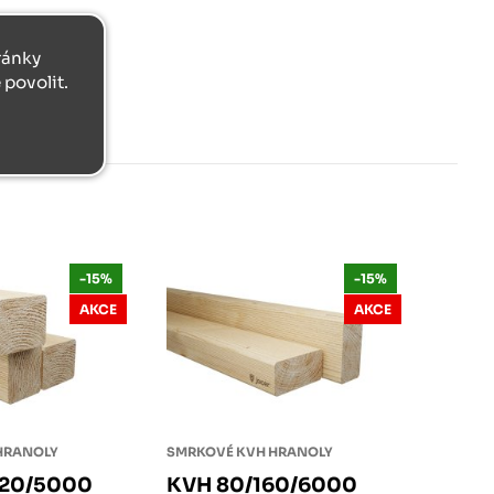
tránky
povolit.
-15%
-15%
AKCE
AKCE
HRANOLY
SMRKOVÉ KVH HRANOLY
120/5000
KVH 80/160/6000