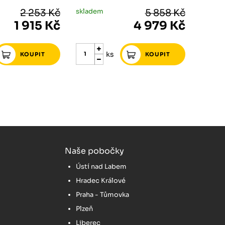
2 253 Kč
skladem
5 858 Kč
1 915 Kč
4 979 Kč
ks
Naše pobočky
Ústí nad Labem
Hradec Králové
Praha - Tůmovka
Plzeň
Liberec