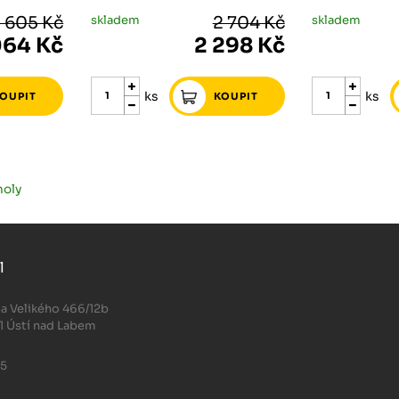
 605 Kč
skladem
2 704 Kč
skladem
064 Kč
2 298 Kč
ks
ks
noly
l
.
a Velikého 466/12b
1 Ústí nad Labem
05