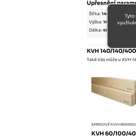
Upřesnění param
Šířka:
140 mm
Tyto 
Výška:
140 mm
využívá
Délka:
4000 mm
KVH 140/140/40
Také Vás může u
KVH 1
SMRKOVÉ KVH HRANOL
KVH 60/100/4