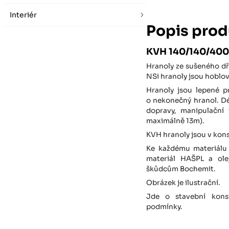
Interiér
Popis prod
KVH 140/140/40
Hranoly ze sušeného dře
NSi hranoly jsou hoblov
Hranoly jsou lepené p
o nekonečný hranol. D
dopravy, manipulační 
maximálně 13m).
KVH hranoly jsou v konst
Ke každému materiálu 
materiál HAŠPL a ol
škůdcům Bochemit.
Obrázek je ilustrační.
Jde o stavební konst
podmínky.