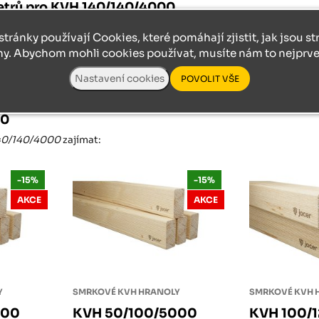
etrů pro KVH 140/140/4000
stránky používají Cookies, které pomáhají zjistit, jak jsou s
ny. Abychom mohli cookies používat, musíte nám to nejprve 
00
40/140/4000
zajímat:
-15%
-15%
AKCE
AKCE
Y
SMRKOVÉ KVH HRANOLY
SMRKOVÉ KVH 
000
KVH 50/100/5000
KVH 100/