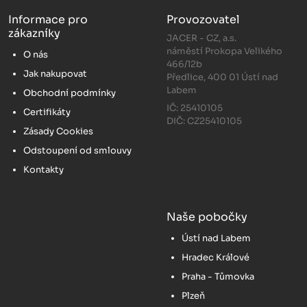
Informace pro
Provozovatel
zákazníky
JACER - CZ, a.s.
náměstí Prokopa Velikého
O nás
466/12b
Jak nakupovat
Předlice, 400 01 Ústí nad
Labem
Obchodní podmínky
IČ: 25410105
Certifikáty
DIČ: CZ25410105
Zásady Cookies
Odstoupení od smlouvy
Kontakty
Naše pobočky
Ústí nad Labem
Hradec Králové
Praha - Tůmovka
Plzeň