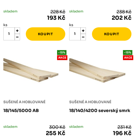
skladem
228 Kč
skladem
238 Kč
193 Kč
202 Kč
ks
ks
-15%
-15%
AKCE
AKCE
SUŠENÉ A HOBLOVANÉ
SUŠENÉ A HOBLOVANÉ
18/145/5000 AB
18/140/4200 severský smrk
skladem
300 Kč
skladem
231 Kč
255 Kč
196 Kč