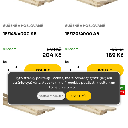
SUŠENÉ A HOBLOVANÉ
SUŠENÉ A HOBLOVANÉ
18/145/4000 AB
18/120/4000 AB
skladem
240 Kč
skladem
199 Kč
204 Kč
169 Kč
ks
ks
Tyto stránky používají Cookies, které pomáhají zjistit, jak jsou
stránky využívány. Abychom mohli cookies používat, musíte nám
to nejprve povolit.
-15%
-15%
AKCE
AKCE