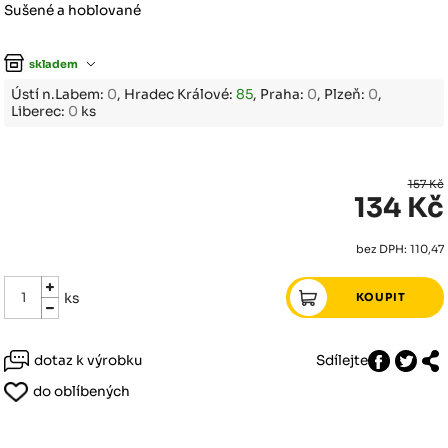
Sušené a hoblované
skladem
Ústí n.Labem:
0
, Hradec Králové:
85
, Praha:
0
, Plzeň:
0
,
Liberec:
0
ks
157 Kč
134 Kč
bez DPH: 110,47
ks
dotaz k výrobku
Sdílejte
do oblíbených