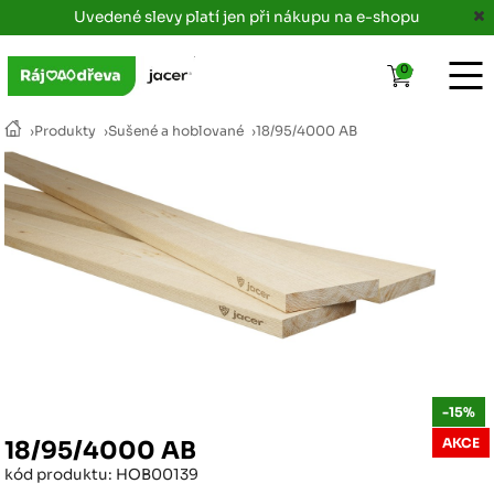
Uvedené slevy platí jen při nákupu na e-shopu
0
›
Produkty
›
Sušené a hoblované
›
18/95/4000 AB
-15%
AKCE
18/95/4000 AB
kód produktu: HOB00139