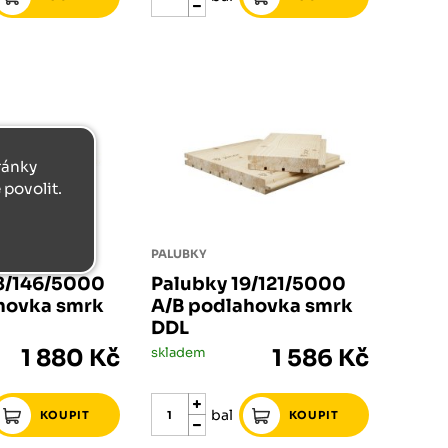
tránky
povolit.
PALUBKY
8/146/5000
Palubky 19/121/5000
hovka smrk
A/B podlahovka smrk
DDL
1 880 Kč
skladem
1 586 Kč
bal