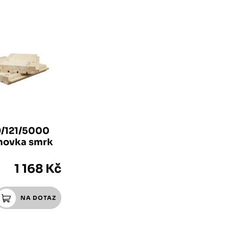
9/121/5000
hovka smrk
1 168 Kč