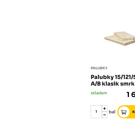
PALUBKY
Palubky 15/121
A/B klasik smr
skladem
1 
bal