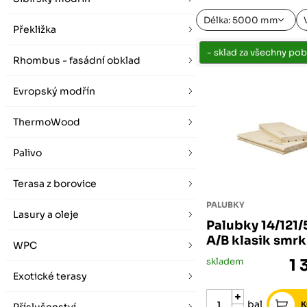
vybírat zde
Po-Pá 07:00 - 16:00, So 08:00 - 12:00 (ne Liberec)
Zimní otevírací doba (listopad - únor)
Délka: 5000 mm
Po-Pá 08:00 - 16:00, So 08:00 - 12:00 (ne Liberec)
Překližka
Rhombus - fasádní obklad
Evropský modřín
ThermoWood
Palivo
Terasa z borovice
PALUBKY
Lasury a oleje
Palubky 14/121
A/B klasik smrk
WPC
skladem
1 
Exotické terasy
bal