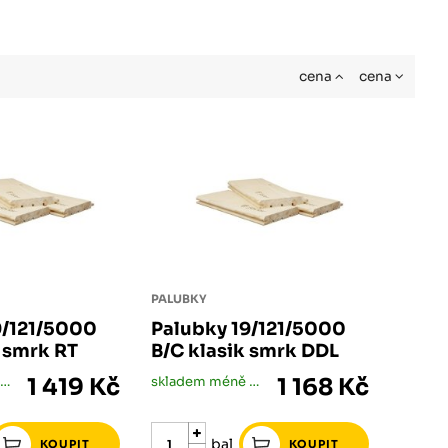
cena
cena
PALUBKY
9/121/5000
Palubky 19/121/5000
k smrk RT
B/C klasik smrk DDL
skladem méně než 5 bal
1 419 Kč
skladem méně než 5 bal
1 168 Kč
bal