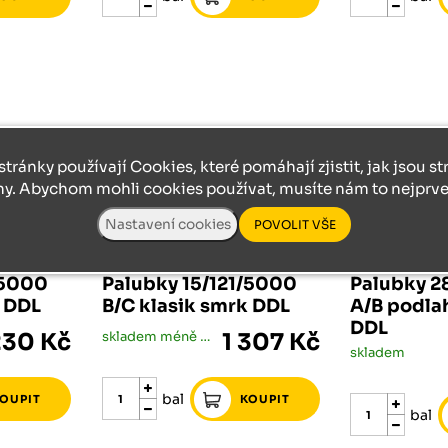
stránky používají Cookies, které pomáhají zjistit, jak jsou s
ny. Abychom mohli cookies používat, musíte nám to nejprve 
PALUBKY
PALUBKY
/5000
Palubky 15/121/5000
Palubky 2
k DDL
B/C klasik smrk DDL
A/B podla
DDL
230 Kč
skladem méně než 5 bal
1 307 Kč
skladem
bal
bal