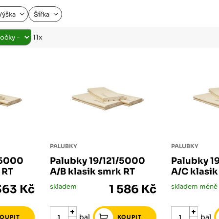
Růžodol XI – Liberec, 460 01
Výška
Šířka
11x
PALUBKY
PALUBKY
/5000
Palubky 19/121/5000
Palubky 1
 RT
A/B klasik smrk RT
A/C klasi
363 Kč
skladem
1 586 Kč
bal
bal