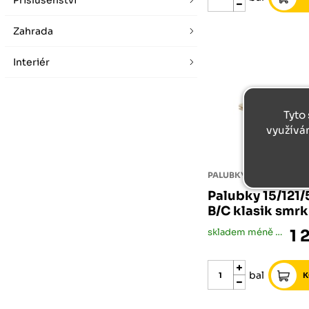
Příslušenství
Zahrada
Interiér
Tyto 
využívá
PALUBKY
Palubky 15/121
B/C klasik smr
skladem méně než 5 bal
1 
bal