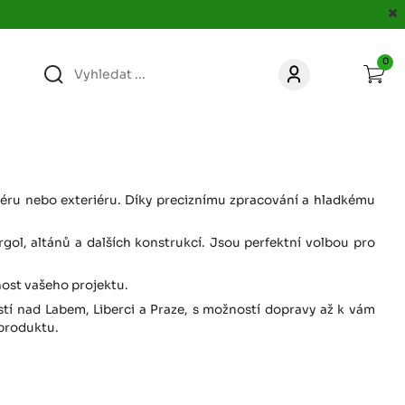
0
363
KONTAKT
acer.cz
67
KONTAKT
jacer.cz
riéru nebo exteriéru. Díky preciznímu zpracování a hladkému
rgol, altánů a dalších konstrukcí. Jsou perfektní volbou pro
860
KONTAKT
jacer.cz
čnost vašeho projektu.
stí nad Labem, Liberci a Praze, s možností dopravy až k vám
667
KONTAKT
 produktu.
jacer.cz
060
KONTAKT
c
jacer.cz