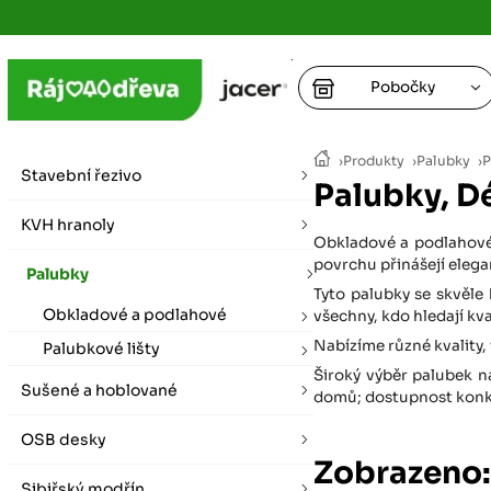
Pobočky
Ústí nad
›
Produkty
›
Palubky
›
P
vybírat zde
Stavební řezivo
Palubky, 
+
Hradec K
+
KVH hranoly
+
+
Obkladové a podlahové 
vybírat zde
povrchu přinášejí elega
Palubky
+
Tyto palubky se skvěle 
Praha
Obkladové a podlahové
všechny, kdo hledají kva
vybírat zde
Nabízíme různé kvality, 
Palubkové lišty
Široký výběr palubek n
Plzeň
Sušené a hoblované
domů; dostupnost konkré
vybírat zde
OSB desky
Zobrazeno
Liberec
Letní otevírací doba (březen - říjen)
Sibiřský modřín