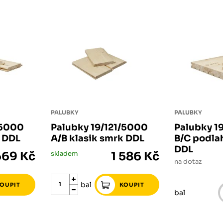
PALUBKY
PALUBKY
/5000
Palubky 19/121/5000
Palubky 1
k DDL
A/B klasik smrk DDL
B/C podla
DDL
669 Kč
skladem
1 586 Kč
na dotaz
bal
bal