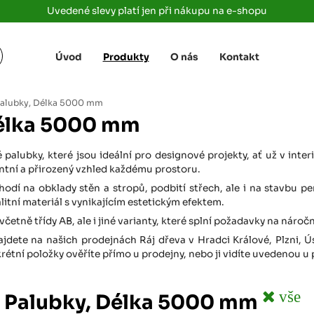
Uvedené slevy platí jen při nákupu na e-shopu
Úvod
Produkty
O nás
Kontakt
Žižkova 3363/78
+420 733 733 
 Labem
(parkoviště MAKRO)
rajdrevausti
j
alubky, Délka 5000 mm
Ústí nad Labem, 400 01
Délka 5000 mm
Rovná 181
+420 731 616 7
rálové
(parkoviště MAKRO)
rajdrevahradec
palubky, které jsou ideální pro designové projekty, ať už v inte
Březhrad, Hradec Králové, 503 32
ntní a přirozený vzhled každému prostoru.
Tůmovka 110
hodí na obklady stěn a stropů, podbití střech, ale i na stavbu pe
+420 734 850 
(Za čerpací stanicí TANK ONO)
litní materiál s vynikajícím estetickým efektem.
rajdrevapraha
Předboj, 250 72
včetně třídy AB, ale i jiné varianty, které splní požadavky na náro
ajdete na našich prodejnách Ráj dřeva v Hradci Králové, Plzni, Ú
Rokycanská 2656/2,
+420 603 162 
(parkoviště Albert)
tní položky ověříte přímo u prodejny, nebo ji vidíte uvedenou u
rajdrevaplzen
Plzeň 4, 301 00
Partyzánská
vše
: Palubky, Délka 5000 mm
+420 733 733 
(na konci ulice u zrcadla)
rajdrevalibere