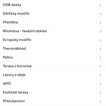
OSB desky
Sibiřský modřín
Překližka
Rhombus - fasádní obklad
Evropský modřín
ThermoWood
Palivo
Terasa z borovice
Lasury a oleje
WPC
Exotické terasy
Příslušenství