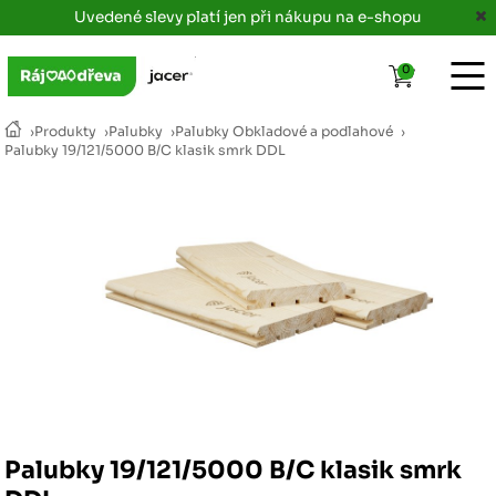
Uvedené slevy platí jen při nákupu na e-shopu
0
›
Produkty
›
Palubky
›
Palubky Obkladové a podlahové
›
Palubky 19/121/5000 B/C klasik smrk DDL
Palubky 19/121/5000 B/C klasik smrk