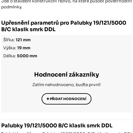
Jde o stavební konstrukční řezivo, na které působí povětrnostní
podmínky.
Upřesnění parametrů pro Palubky 19/121/5000
B/C klasik smrk DDL
Šířka:
121 mm
Výška:
19 mm
Délka:
5000 mm
Hodnocení zákazníky
Zatím nehodnoceno, buďte první!
PŘIDAT HODNOCENÍ
Palubky 19/121/5000 B/C klasik smrk DDL