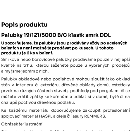
Popis produktu
Palubky 19/121/5000 B/C klasik smrk DDL
Upozorňujeme, že palubky jsou prodávány vždy po ucelených
baleních a není možné je prodávat po kusech.
U tohoto
produktu je 6 ks v balení.
Smrkové nebo borovicové palubky prodáváme pouze v nejlepší
kvalitě na trhu, kterou seženete pouze u vybraných prodejců
a my jsme jedním z nich.
Palubky obkladové nebo podlahové mohou sloužit jako obklad
stěn v interiéru či exteriéru, dřevěné obklady domů, estetický
prvek na různých částech staveb, podhledy pod pergolami či se
můžete vrátit zpátky ke kořenům a udělat si v domě, bytě či na
chalupě poctivou dřevěnou podlahu.
Ke každému materiálu doporučujeme zakoupit profesionální
spojovací materiál HAŠPL a oleje či lasury REMMERS.
Obrázek je ilustrační.