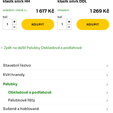
klasik smrk HH
klasik smrk DDL
skladem méně než 5 bal
1 617 Kč
skladem
1 269 Kč
bal
bal
Zpět na další Palubky Obkladové a podlahové
Stavební řezivo
KVH hranoly
Palubky
Obkladové a podlahové
Palubkové lišty
Sušené a hoblované