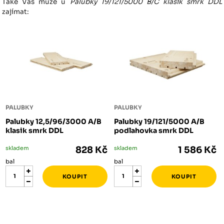
Také Vás může u
Palubky 19/121/5000 B/C klasik smrk DDL
zajímat:
PALUBKY
PALUBKY
Palubky 12,5/96/3000 A/B
Palubky 19/121/5000 A/B
klasik smrk DDL
podlahovka smrk DDL
skladem
828 Kč
skladem
1 586 Kč
bal
bal