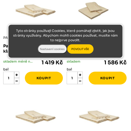
Tyto stránky používají Cookies, které pomáhají zjistit, jak jsou
stránky využívány. Abychom mohli cookies používat, musíte nám
PALUBKY
PALUBKY
to nejprve povolit.
Palubky 19/121/5000 A/C
Palubky 19/121/5000 A/B
klasik smrk RT
klasik smrk DDL
skladem méně než 5 bal
1 419 Kč
skladem
1 586 Kč
bal
bal