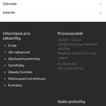
Zahrada
Interiér
Informace pro
Provozovatel
zákazníky
JACER - CZ, a.s.
náměstí Prokopa Velikého
O nás
466/12b
Jak nakupovat
Předlice, 400 01 Ústí nad
Labem
Obchodní podmínky
IČ: 25410105
Certifikáty
DIČ: CZ25410105
Zásady Cookies
Odstoupení od smlouvy
Kontakty
Naše pobočky