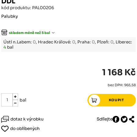
DDL
kód produktu: PAL00206
Palubky
skladem méně než 5 bal
Ústí n.Labem:
0
, Hradec Králové:
0
, Praha:
0
, Plzeň:
0
, Liberec:
4
bal
1 168 Kč
bez DPH: 965,58
bal
dotaz k výrobku
Sdílejte
do oblíbených