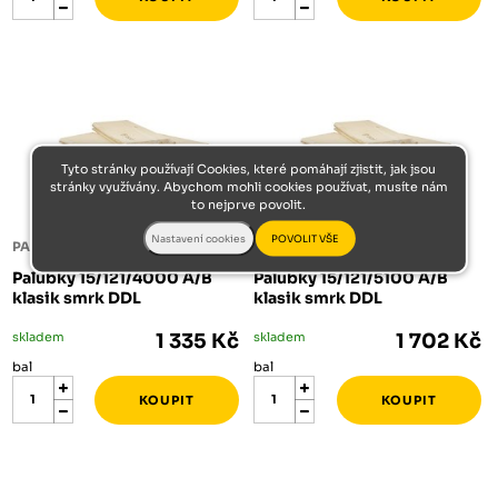
Tyto stránky používají Cookies, které pomáhají zjistit, jak jsou
stránky využívány. Abychom mohli cookies používat, musíte nám
to nejprve povolit.
PALUBKY
PALUBKY
Palubky 15/121/4000 A/B
Palubky 15/121/5100 A/B
klasik smrk DDL
klasik smrk DDL
skladem
1 335 Kč
skladem
1 702 Kč
bal
bal