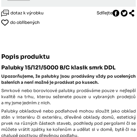
dotaz k výrobku
Sdílejte
do oblíbených
Popis produktu
Palubky 15/121/5000 B/C klasik smrk DDL
Upozorňujeme, že palubky jsou prodávány vždy po ucelených
baleních a není možné je prodávat po kusech.
Smrkové nebo borovicové palubky prodáváme pouze v nejlepší
kvalitě na trhu, kterou seženete pouze u vybraných prodejců
a my jsme jedním z nich.
Palubky obkladové nebo podlahové mohou sloužit jako obklad
stěn v interiéru či exteriéru, dřevěné obklady domů, estetický
prvek na různých částech staveb, podhledy pod pergolami či se
můžete vrátit zpátky ke kořenům a udělat si v domě, bytě či na
chalupě poctivou dřevěnou podlahu.