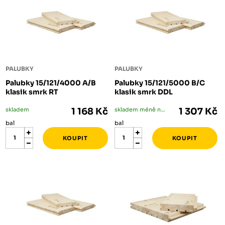
PALUBKY
PALUBKY
Palubky 15/121/4000 A/B
Palubky 15/121/5000 B/C
klasik smrk RT
klasik smrk DDL
skladem
1 168 Kč
skladem méně než 5 bal
1 307 Kč
bal
bal