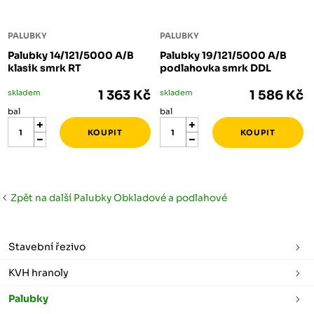
PALUBKY
PALUBKY
Palubky 14/121/5000 A/B
Palubky 19/121/5000 A/B
klasik smrk RT
podlahovka smrk DDL
skladem
1 363 Kč
skladem
1 586 Kč
bal
bal
Zpět na další Palubky Obkladové a podlahové
Stavební řezivo
KVH hranoly
Palubky