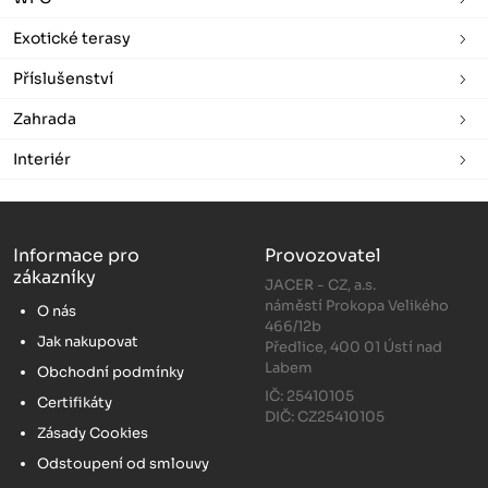
Exotické terasy
Příslušenství
Zahrada
Interiér
Informace pro
Provozovatel
zákazníky
JACER - CZ, a.s.
náměstí Prokopa Velikého
O nás
466/12b
Jak nakupovat
Předlice, 400 01 Ústí nad
Labem
Obchodní podmínky
IČ: 25410105
Certifikáty
DIČ: CZ25410105
Zásady Cookies
Odstoupení od smlouvy