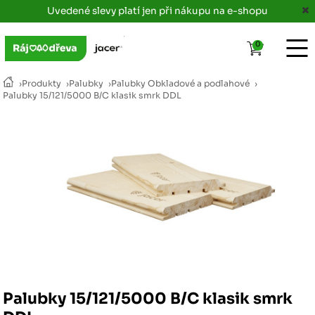
Uvedené slevy platí jen při nákupu na e-shopu
0
›
Produkty
›
Palubky
›
Palubky Obkladové a podlahové
›
Palubky 15/121/5000 B/C klasik smrk DDL
Palubky 15/121/5000 B/C klasik smrk