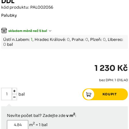
DDL
kód produktu: PAL002056
Palubky
skladem méně než 5 bal
Ústí n.Labem:
1
, Hradec Králové:
0
, Praha:
0
, Plzeň:
0
, Liberec:
0
bal
1 230 Kč
bez DPH: 1 016,40
bal
2
Nevíte počet bal? Zadejte zde
v m
:
2
m
=
1
bal