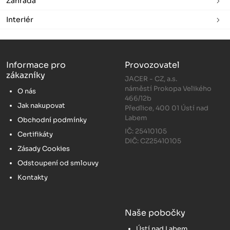
Zahrada
Interiér
Informace pro
Provozovatel
zákazníky
JACER - CZ, a.s.
náměstí Prokopa Velikého
O nás
466/12b
Jak nakupovat
Předlice, 400 01 Ústí nad
Labem
Obchodní podmínky
IČ: 25410105
Certifikáty
DIČ: CZ25410105
Zásady Cookies
Odstoupení od smlouvy
Kontakty
Naše pobočky
Ústí nad Labem