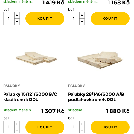
skladem méně než 5 bal
1 419 Kč
skladem méně než 5 bal
1 168 Kč
bal
bal
PALUBKY
PALUBKY
Palubky 15/121/5000 B/C
Palubky 28/146/5000 A/B
klasik smrk DDL
podlahovka smrk DDL
skladem méně než 5 bal
1 307 Kč
skladem
1 880 Kč
bal
bal