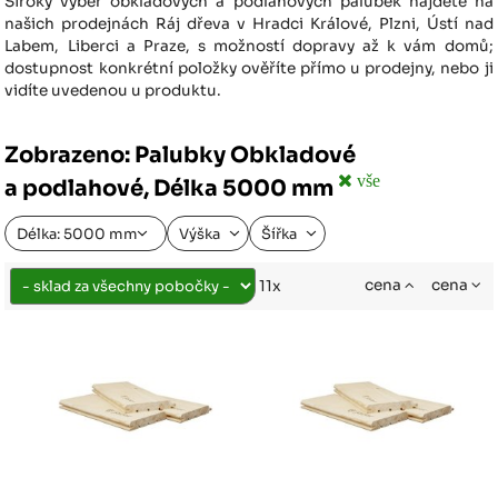
Široký výběr obkladových a podlahových palubek najdete na
našich prodejnách Ráj dřeva v Hradci Králové, Plzni, Ústí nad
Labem, Liberci a Praze, s možností dopravy až k vám domů;
dostupnost konkrétní položky ověříte přímo u prodejny, nebo ji
vidíte uvedenou u produktu.
Zobrazeno: Palubky Obkladové
vše
a podlahové, Délka 5000 mm
Délka: 5000 mm
Výška
Šířka
cena
cena
11x