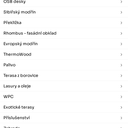
OSB desky
Sibiřský modřín
Překližka
Rhombus - fasádní obklad
Evropský modřín
ThermoWood
Palivo
Terasa z borovice
Lasury a oleje
WPC
Exotické terasy
Příslušenství