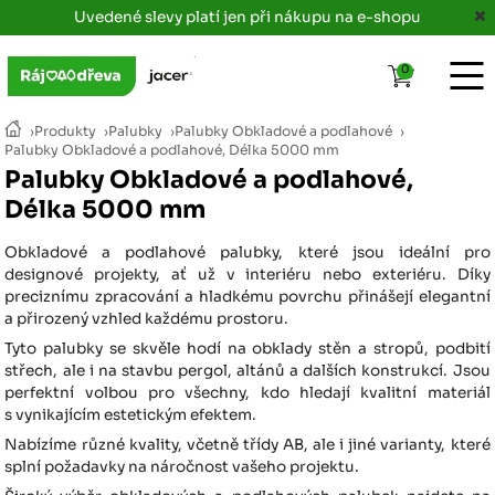
Uvedené slevy platí jen při nákupu na e-shopu
0
›
Produkty
›
Palubky
›
Palubky Obkladové a podlahové
›
Palubky Obkladové a podlahové, Délka 5000 mm
Palubky Obkladové a podlahové,
Délka 5000 mm
Obkladové a podlahové palubky, které jsou ideální pro
designové projekty, ať už v interiéru nebo exteriéru. Díky
preciznímu zpracování a hladkému povrchu přinášejí elegantní
a přirozený vzhled každému prostoru.
Tyto palubky se skvěle hodí na obklady stěn a stropů, podbití
střech, ale i na stavbu pergol, altánů a dalších konstrukcí. Jsou
perfektní volbou pro všechny, kdo hledají kvalitní materiál
s vynikajícím estetickým efektem.
Nabízíme různé kvality, včetně třídy AB, ale i jiné varianty, které
splní požadavky na náročnost vašeho projektu.