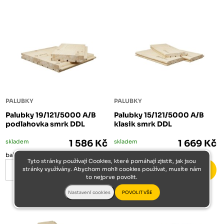
PALUBKY
PALUBKY
Palubky 19/121/5000 A/B
Palubky 15/121/5000 A/B
podlahovka smrk DDL
klasik smrk DDL
skladem
1 586 Kč
skladem
1 669 Kč
bal
bal
Tyto stránky používají Cookies, které pomáhají zjistit, jak jsou
stránky využívány. Abychom mohli cookies používat, musíte nám
to nejprve povolit.