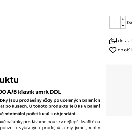
Růžodol XI – Liberec, 460 01
ba
dotaz 
do obl
uktu
00 A/B klasik smrk DDL
bky jsou prodávány vždy po ucelených baleních
vat po kusech.
U tohoto produktu je 8 ks v balení
také minimální počet kusů k objendání.
é palubky prodáváme pouze v nejlepší kvalitě na
e pouze u vybraných prodejců a my jsme jedním