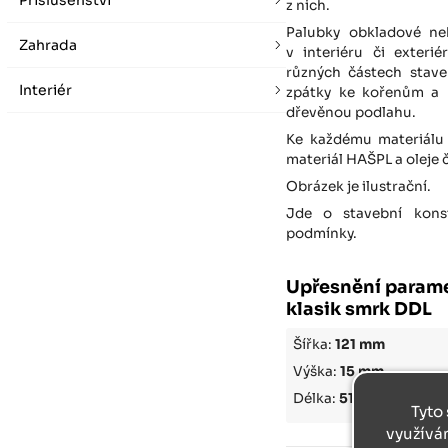
Příslušenství
z nich.
Palubky obkladové ne
Zahrada
v interiéru či exteri
různých částech stave
Interiér
zpátky ke kořenům a 
dřevěnou podlahu.
Ke každému materiálu 
materiál HAŠPL a oleje
Obrázek je ilustrační.
Jde o stavební konst
podmínky.
Upřesnění parame
klasik smrk DDL
Šířka:
121 mm
Výška:
15 mm
Délka:
5100 mm
Tyto 
využívá