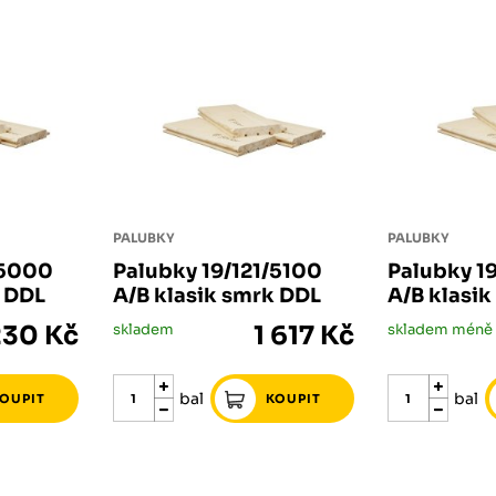
PALUBKY
PALUBKY
/5000
Palubky 19/121/5100
Palubky 1
k DDL
A/B klasik smrk DDL
A/B klasi
230 Kč
skladem
1 617 Kč
bal
bal