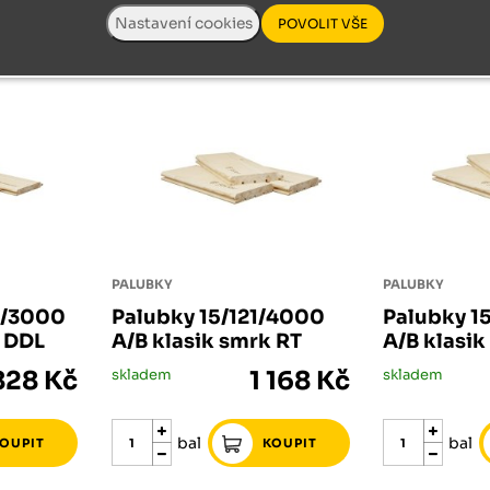
00 A/B klasik smrk DDL
y 15/121/5100 A/B klasik smrk DDL
zajímat:
PALUBKY
PALUBKY
6/3000
Palubky 15/121/4000
Palubky 1
k DDL
A/B klasik smrk RT
A/B klasi
828 Kč
skladem
1 168 Kč
skladem
bal
bal