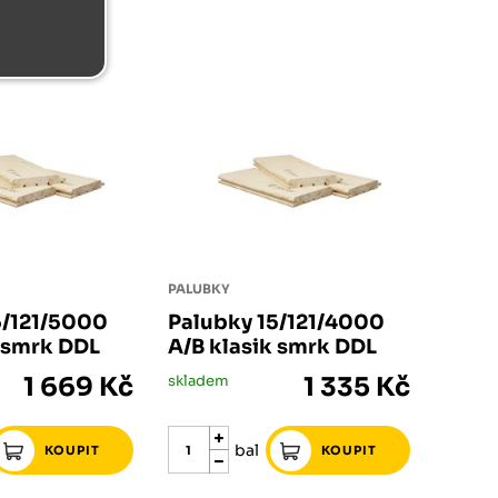
PALUBKY
5/121/5000
Palubky 15/121/4000
k smrk DDL
A/B klasik smrk DDL
1 669 Kč
skladem
1 335 Kč
bal