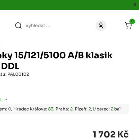
0
363
KONTAKT
acer.cz
L
ky 15/121/5100 A/B klasik
67
 DDL
KONTAKT
jacer.cz
ktu: PAL00102
860
KONTAKT
jacer.cz
m
667
bem:
0
, Hradec Králové:
83
, Praha:
2
, Plzeň:
2
, Liberec:
2
bal
KONTAKT
jacer.cz
060
1 702 Kč
KONTAKT
c
jacer.cz