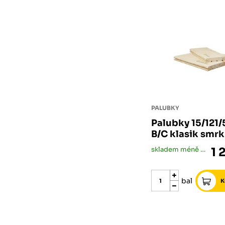
PALUBKY
Palubky 15/121
B/C klasik smr
skladem méně než 5 bal
1 
bal