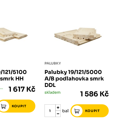
PALUBKY
9/121/5100
Palubky 19/121/5000
k smrk HH
A/B podlahovka smrk
DDL
skladem méně než 5 bal
1 617 Kč
skladem
1 586 Kč
bal