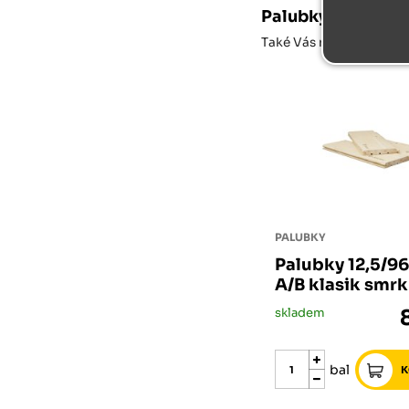
Palubky 15/121/51
Také Vás může u
Palubk
PALUBKY
Palubky 12,5/9
A/B klasik smr
skladem
bal