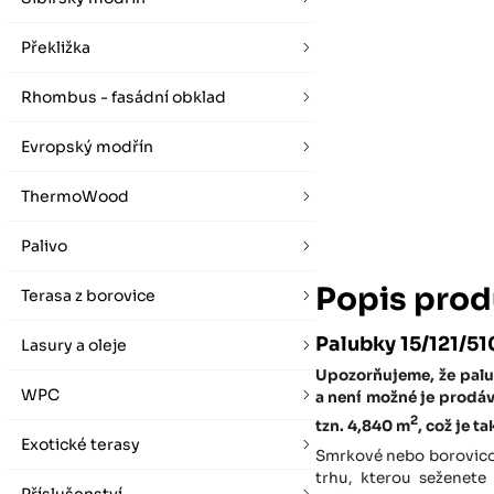
vybírat zde
Po-Pá 07:00 - 16:00, So 08:00 - 12:00 (ne Liberec)
Zimní otevírací doba (listopad - únor)
Po-Pá 08:00 - 16:00, So 08:00 - 12:00 (ne Liberec)
Překližka
Rhombus - fasádní obklad
Evropský modřín
ThermoWood
Palivo
Popis prod
Terasa z borovice
Palubky 15/121/51
Lasury a oleje
Upozorňujeme, že palu
WPC
a není možné je prodá
2
tzn. 4,840 m
, což je 
Exotické terasy
Smrkové nebo borovicov
trhu, kterou seženet