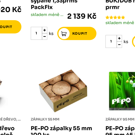
s
sypané 1,33prms
BUK/DUB r
PackFix
prmr
920 Kč
skladem méně než 5 ks
2 139 Kč
ks
ks
MĚKKÉ PALIVOVÉ ŘEZANÉ DŘEVO, VOLNĚ SYPANÉ. BALENO PO 1,5 PRMS NA DŘEVĚNÉ PALETĚ.
ZÁPALKY 55 MM
ZÁPALKY 95 MM
dřevo
PE-PO zápalky 55 mm
PE-PO záp