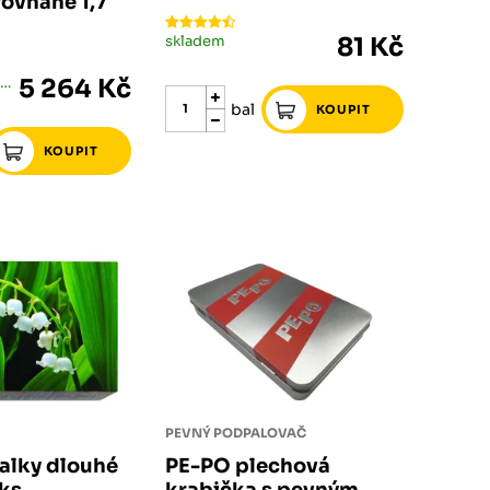
ovnané 1,7
skladem
81 Kč
skladem méně než 5 ks
5 264 Kč
bal
PEVNÝ PODPALOVAČ
alky dlouhé
PE-PO plechová