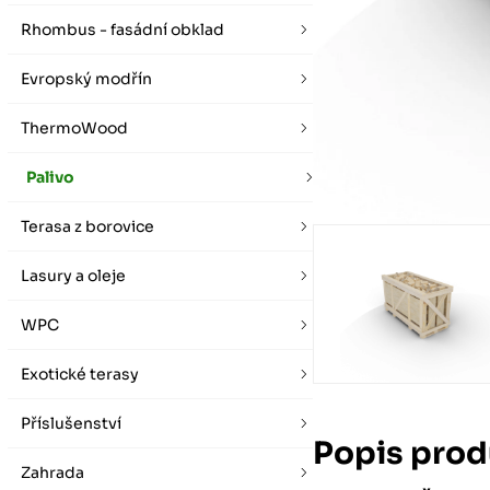
vybírat zde
Po-Pá 07:00 - 16:00, So 08:00 - 12:00 (ne Liberec)
Zimní otevírací doba (listopad - únor)
Rhombus - fasádní obklad
Po-Pá 08:00 - 16:00, So 08:00 - 12:00 (ne Liberec)
Evropský modřín
ThermoWood
Palivo
Terasa z borovice
Lasury a oleje
WPC
Exotické terasy
Příslušenství
Popis prod
Zahrada