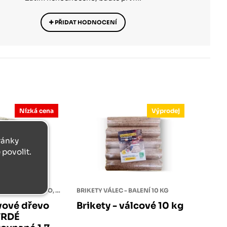
PŘIDAT HODNOCENÍ
Nízká cena
Výprodej
tránky
povolit.
TVRDÉ PALIVOVÉ ŠTÍPANÉ DŘEVO, ROVNANÉ V DŘEVĚNÉ KLECI
BRIKETY VÁLEC - BALENÍ 10 KG
vové dřevo
Brikety - válcové 10 kg
VRDÉ