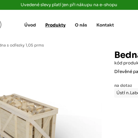
Uvedené slevy platí jen při nákupu na e-shopu
Úvod
Produkty
O nás
Kontakt
Žižkova 3363/78
+420 733 733 
 Labem
(parkoviště MAKRO)
rajdrevausti
j
dna s odřezky 1,05 prms
Ústí nad Labem, 400 01
Bedna
Rovná 181
+420 731 616 7
rálové
kód produ
(parkoviště MAKRO)
rajdrevahradec
Březhrad, Hradec Králové, 503 32
Dřevěné pa
Tůmovka 110
+420 734 850 
na dotaz
(Za čerpací stanicí TANK ONO)
rajdrevapraha
Ústí n.La
Předboj, 250 72
Rokycanská 2656/2,
+420 603 162 
(parkoviště Albert)
rajdrevaplzen
Plzeň 4, 301 00
Partyzánská
+420 733 733 
(na konci ulice u zrcadla)
rajdrevalibere