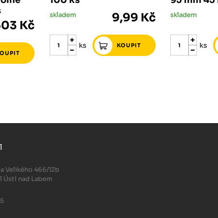
volně
100 ks
95 mm 45 
s
skladem
9,99 Kč
skladem
603 Kč
ks
ks
l
.
a Velikého 466/12b
1 Ústí nad Labem
05