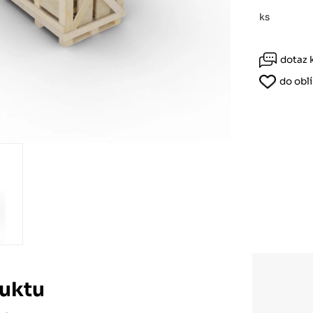
Růžodol XI – Liberec, 460 01
ks
dotaz 
do obl
uktu