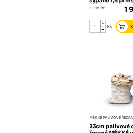
sypané 1,5 prm
skladem
1 
ks
33cm palivové 