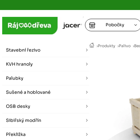
Pobočky
Ústí nad
›
Produkty
›
Palivo
›
Be
vybírat zde
Stavební řezivo
+
Hradec K
+
KVH hranoly
+
+
vybírat zde
Palubky
+
Praha
Sušené a hoblované
vybírat zde
OSB desky
Plzeň
vybírat zde
Sibiřský modřín
Liberec
Překližka
Letní otevírací doba (březen - říjen)