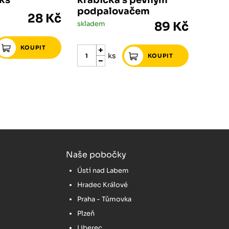
ks
krabička s pevným
podpalovačem
28 Kč
skladem
89 Kč
ks
Naše pobočky
Ústí nad Labem
Hradec Králové
Praha - Tůmovka
Plzeň
Liberec