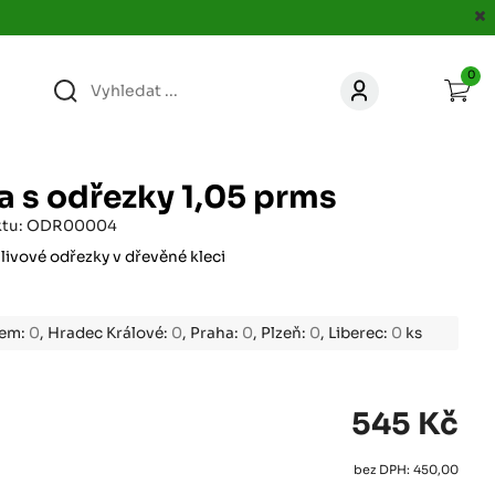
0
363
KONTAKT
acer.cz
 s odřezky 1,05 prms
67
ktu: ODR00004
KONTAKT
jacer.cz
livové odřezky v dřevěné kleci
860
KONTAKT
jacer.cz
bem:
0
, Hradec Králové:
0
, Praha:
0
, Plzeň:
0
, Liberec:
0
ks
667
KONTAKT
jacer.cz
545 Kč
060
bez DPH: 450,00
KONTAKT
c
jacer.cz