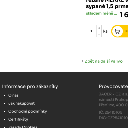
řezané MĚKKÉ 
sypané 1,5 prm
skladem méně než 5 ks
1 
ks
Zpět na další Palivo
Informace pro zákazníky
Provozovate
JACER - CZ, a.s
O nás
náměstí Prokop
Jak nakupovat
Předlice, 400 0
Obchodní podmínky
IČ: 25410105
DIČ: CZ254101
Certifikáty
Zásady Cookies