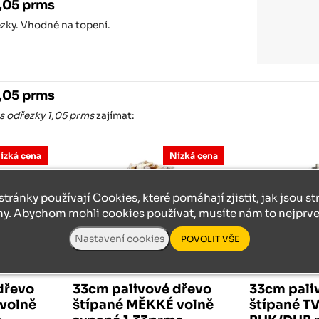
1,05 prms
zky. Vhodné na topení.
1,05 prms
s odřezky 1,05 prms
zajímat:
ízká cena
Nízká cena
stránky používají Cookies, které pomáhají zjistit, jak jsou s
ny. Abychom mohli cookies používat, musíte nám to nejprve 
MĚKKÉ PALIVOVÉ ŠTÍPANÉ DŘEVO, VOLNĚ SYPANÉ
MĚKKÉ PALIVOVÉ ŠTÍPANÉ DŘEVO, VOLNĚ SYPANÉ. BALENO PO 1,33 PRMS NA DŘEVĚNÉ PALETĚ.
dřevo
33cm palivové dřevo
33cm pali
volně
štípané MĚKKÉ volně
štípané T