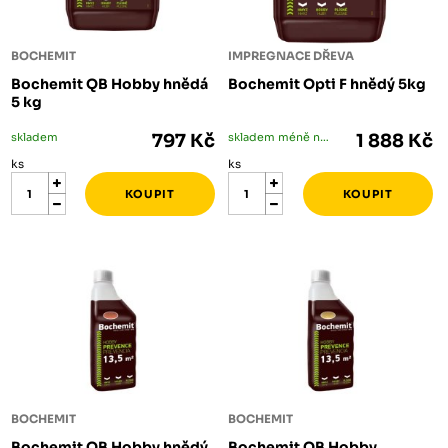
BOCHEMIT
IMPREGNACE DŘEVA
Bochemit QB Hobby hnědá
Bochemit Opti F hnědý 5kg
5 kg
skladem
797 Kč
skladem méně než 5 ks
1 888 Kč
ks
ks
BOCHEMIT
BOCHEMIT
Bochemit QB Hobby hnědý
Bochemit QB Hobby