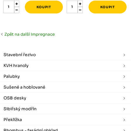
Zpět na další Impregnace
Stavební řezivo
KVH hranoly
Palubky
Sušené a hoblované
OSB desky
Sibiřský modřín
Překližka
Rhombus - fasádní obklad