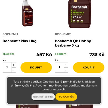
BOCHEMIT
BOCHEMIT
Bochemit Plus I 1kg
Bochemit QB Hobby
bezbarvý 5 kg
skladem
457 Kč
skladem
733 Kč
ks
ks
Tyto stránky používají Cookies, které pomáhají zjistit, jak jsou
stránky využívány. Abychom mohli cookies používat, musíte nám
to nejprve povolit.