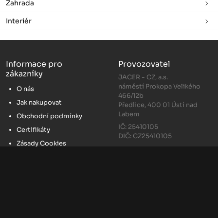
Zahrada
Interiér
Informace pro
Provozovatel
zákazníky
JACER - CZ, a.s.
náměstí Prokopa Velikého
O nás
466/12b
Jak nakupovat
Předlice, 400 01 Ústí nad
Labem
Obchodní podmínky
IČ: 25410105
Certifikáty
DIČ: CZ25410105
Zásady Cookies
Odstoupení od smlouvy
Kontakty
Naše pobočky