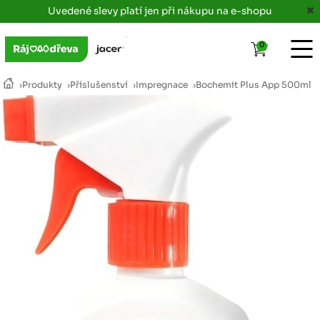
Uvedené slevy platí jen při nákupu na e-shopu
0
›
Produkty
›
Příslušenství
›
Impregnace
›
Bochemit Plus App 500ml