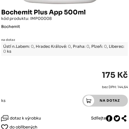
Bochemit Plus App 500ml
kód produktu: IMP00008
Bochemit
na dotaz
Ústí n.Labem:
0
, Hradec Králové:
0
, Praha:
0
, Plzeň:
0
, Liberec:
0
ks
175 Kč
bez DPH: 144,64
ks
dotaz k výrobku
Sdílejte
do oblíbených