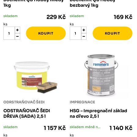
1kg
bezbarvý 1kg
skladem
229 Kč
skladem
169 Kč
ks
ks
ODRSTRAŇOVAČ ŠEDI
IMPREGNACE
ODSTRAŇOVAČ ŠEDI
HSG – Impregnační základ
DŘEVA (SADA) 2,5 l
na dřevo 2,5 l
skladem
1 157 Kč
skladem méně než 5 ks
1 140 Kč
ks
ks