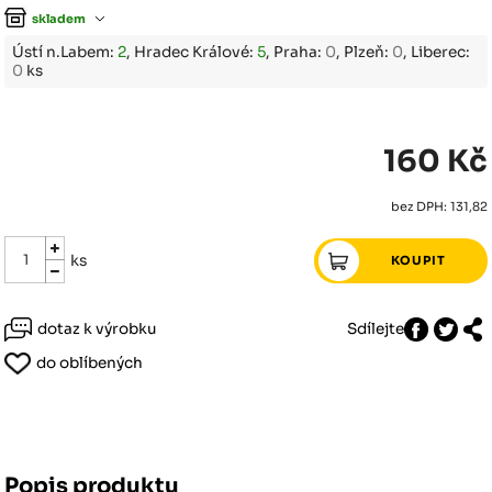
skladem
Ústí n.Labem:
2
, Hradec Králové:
5
, Praha:
0
, Plzeň:
0
, Liberec:
0
ks
160 Kč
bez DPH: 131,82
ks
dotaz k výrobku
Sdílejte
do oblíbených
Popis produktu