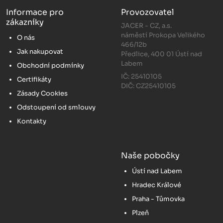
Informace pro
Provozovatel
zákazníky
JACER - CZ, a.s.
náměstí Prokopa Velikého
O nás
466/12b
Jak nakupovat
Předlice, 400 01 Ústí nad
Labem
Obchodní podmínky
IČ: 25410105
Certifikáty
DIČ: CZ25410105
Zásady Cookies
Odstoupení od smlouvy
Kontakty
Naše pobočky
Ústí nad Labem
Hradec Králové
Praha - Tůmovka
Plzeň