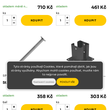
skladem méně než 5 ks
710 Kč
skladem
461 Kč
ks
ks
Tyto stránky používají Cookies, které pomáhají zjistit, jak jsou
stránky využívány. Abychom mohli cookies používat, musíte nám
to nejprve povolit.
SPOJOVACÍ MATERIÁL
PŘÍSLUŠENSTVÍ SPOJOVACÍ MATERIÁL
Stav.hřeb. 4,0x100mm 5kg
PSPD 100 Patka sloupku C
101x150x2,5 černá
skladem
358 Kč
skladem
303 Kč
bal
ks