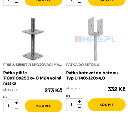
PŘÍSLUŠENSTVÍ SPOJOVACÍ MATERIÁL
PATKA DO BETONU
Patka pilíře
Patka kotevní do betonu
110x110x250x4,0 M24 volná
Typ U 140x120x4,0
matka
skladem
332 Kč
skladem
273 Kč
ks
ks