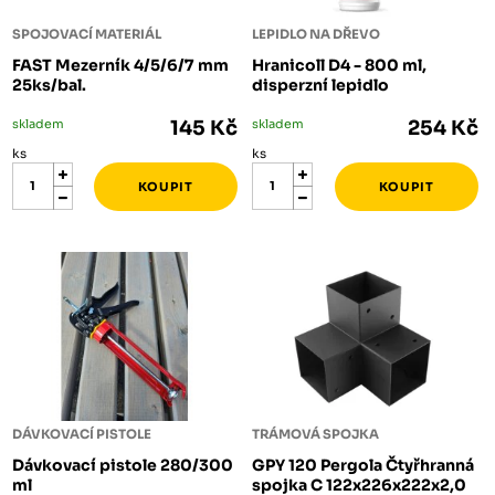
SPOJOVACÍ MATERIÁL
LEPIDLO NA DŘEVO
FAST Mezerník 4/5/6/7 mm
Hranicoll D4 - 800 ml,
25ks/bal.
disperzní lepidlo
skladem
145 Kč
skladem
254 Kč
ks
ks
DÁVKOVACÍ PISTOLE
TRÁMOVÁ SPOJKA
Dávkovací pistole 280/300
GPY 120 Pergola Čtyřhranná
ml
spojka C 122x226x222x2,0