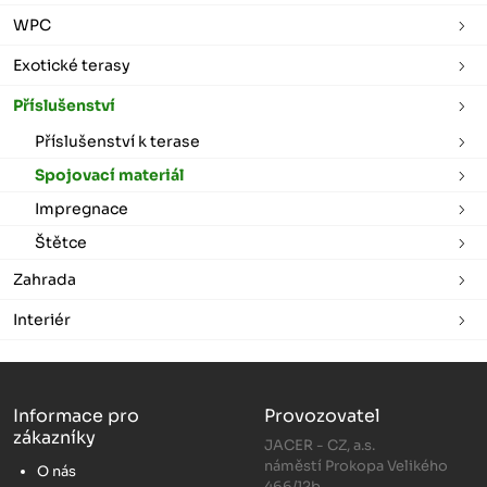
WPC
Exotické terasy
Příslušenství
Příslušenství k terase
Spojovací materiál
Impregnace
Štětce
Zahrada
Interiér
Informace pro
Provozovatel
zákazníky
JACER - CZ, a.s.
náměstí Prokopa Velikého
O nás
466/12b