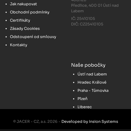
Jak nakupovat
Předlice, 400 01 Ústí nad
Labem
Obchodní podmínky
IČ: 25410105
Certifikáty
DIČ: CZ25410105
Zásady Cookies
Odstoupení od smlouvy
Kontakty
Naše pobočky
Ústí nad Labem
Hradec Králové
Praha - Tůmovka
Plzeň
Liberec
© JACER - CZ, a.s. 2026 -
Developed by Insion Systems