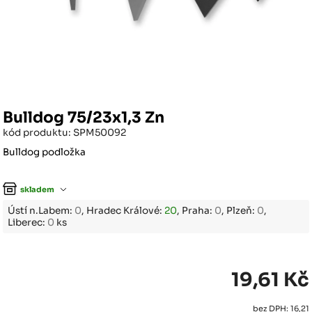
Bulldog 75/23x1,3 Zn
kód produktu: SPM50092
Bulldog podložka
skladem
Ústí n.Labem:
0
, Hradec Králové:
20
, Praha:
0
, Plzeň:
0
,
Liberec:
0
ks
19,61 Kč
bez DPH: 16,21