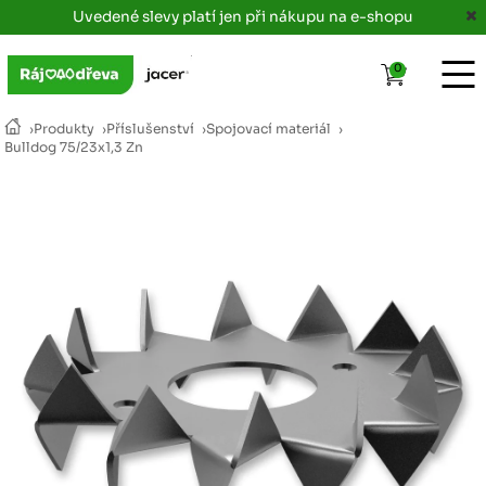
Uvedené slevy platí jen při nákupu na e-shopu
0
›
Produkty
›
Příslušenství
›
Spojovací materiál
›
Bulldog 75/23x1,3 Zn