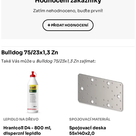
Hodnocení zákazníky
Zatím nehodnoceno, buďte první!
PŘIDAT HODNOCENÍ
Bulldog 75/23x1,3 Zn
Také Vás může u
Bulldog 75/23x1,3 Zn
zajímat:
LEPIDLO NA DŘEVO
SPOJOVACÍ MATERIÁL
Hranicoll D4 - 800 ml,
Spojovací deska
disperzní lepidlo
55x140x2,0