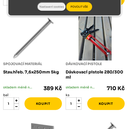
SPOJOVACÍ MATERIÁL
DÁVKOVACÍ PISTOLE
Stav.hřeb. 7,6x250mm 5kg
Dávkovací pistole 280/300
ml
skladem méně než 5 bal
389 Kč
skladem méně než 5 ks
710 Kč
bal
ks