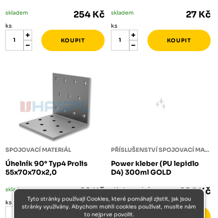
skladem
254 Kč
skladem
27 Kč
ks
ks
SPOJOVACÍ MATERIÁL
PŘÍSLUŠENSTVÍ SPOJOVACÍ MATERIÁL
Úhelník 90° Typ4 Prolis
Power kleber (PU lepidlo
55x70x70x2,0
D4) 300ml GOLD
skladem
22 Kč
skladem méně než 5 ks
286 Kč
Tyto stránky používají Cookies, které pomáhají zjistit, jak jsou
ks
ks
stránky využívány. Abychom mohli cookies používat, musíte nám
to nejprve povolit.