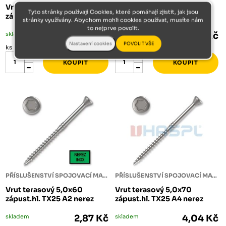
Vrut terasový 5,0x50
Vrut terasový 5,0x60
Tyto stránky používají Cookies, které pomáhají zjistit, jak jsou
zápust.hl. TX25 A2 nerez
zápust.hl. TX25 A4 nerez
stránky využívány. Abychom mohli cookies používat, musíte nám
to nejprve povolit.
skladem
2,36 Kč
skladem
3,74 Kč
ks
ks
PŘÍSLUŠENSTVÍ SPOJOVACÍ MATERIÁL
PŘÍSLUŠENSTVÍ SPOJOVACÍ MATERIÁL
Vrut terasový 5,0x60
Vrut terasový 5,0x70
zápust.hl. TX25 A2 nerez
zápust.hl. TX25 A4 nerez
skladem
2,87 Kč
skladem
4,04 Kč