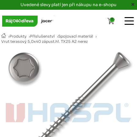
Uvedené slevy platí jen při nákupu na e-shopu
0
›
Produkty
›
Příslušenství
›
Spojovací materiál
›
Vrut terasový 5,0x40 zápust.hl. TX25 A2 nerez