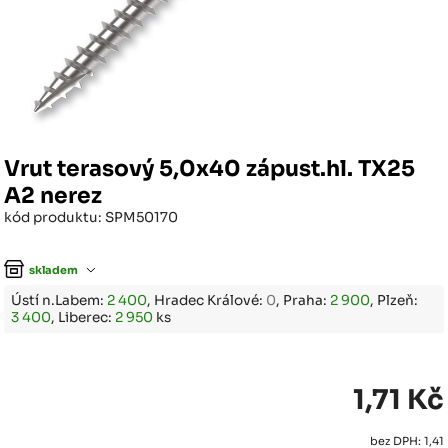
Vrut terasový 5,0x40 zápust.hl. TX25
A2 nerez
kód produktu: SPM50170
skladem
Ústí n.Labem:
2 400
, Hradec Králové:
0
, Praha:
2 900
, Plzeň:
3 400
, Liberec:
2 950
ks
1,71 Kč
bez DPH: 1,41