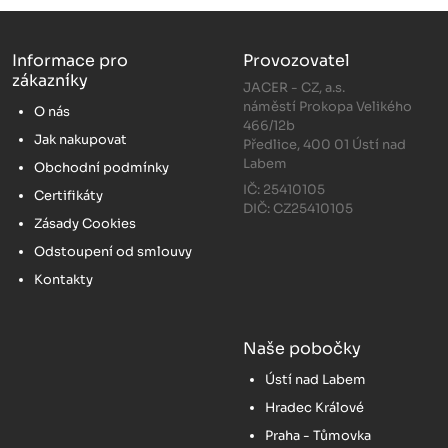
Informace pro
Provozovatel
zákazníky
JACER - CZ, a.s.
náměstí Prokopa Velikého
O nás
466/12b
Jak nakupovat
Předlice, 400 01 Ústí nad
Labem
Obchodní podmínky
IČ: 25410105
Certifikáty
DIČ: CZ25410105
Zásady Cookies
Odstoupení od smlouvy
Kontakty
Naše pobočky
Ústí nad Labem
Hradec Králové
Praha - Tůmovka