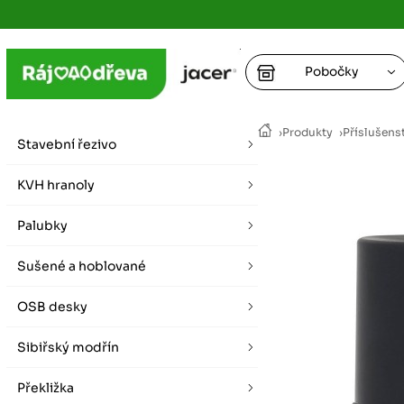
Pobočky
Ústí nad
›
Produkty
›
Příslušens
vybírat zde
Stavební řezivo
+
Hradec K
+
KVH hranoly
+
+
vybírat zde
Palubky
+
Praha
Sušené a hoblované
vybírat zde
OSB desky
Plzeň
vybírat zde
Sibiřský modřín
Liberec
Překližka
Letní otevírací doba (březen - říjen)