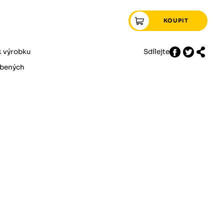
k výrobku
Sdílejte
íbených