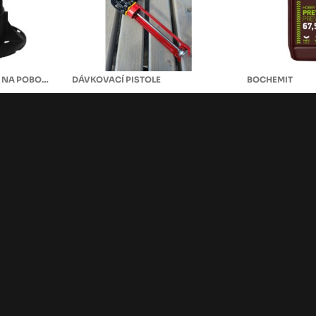
POPTEJTE ONLINE NEBO NA POBOČCE
DÁVKOVACÍ PISTOLE
BOCHEMIT
pod
Dávkovací pistole
Bochemit
druhy
280/300 ml
hnědá 5 k
97 Kč
skladem méně než 5 ks
710 Kč
skladem
ks
ks
ství