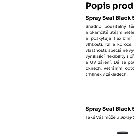
Popis prod
Spray Seal Black 
Snadno použitelný tě
a okamžitě utěsní netěs
a poskytuje flexibiln
vlhkosti, rzi a koroz
vlastnosti, speciálně vy
vynikající flexibility 
a UV záření. Dá se po
oknech, větráním, odt
trhlinek v základech.
Spray Seal Black 
Také Vás může u
Spray 