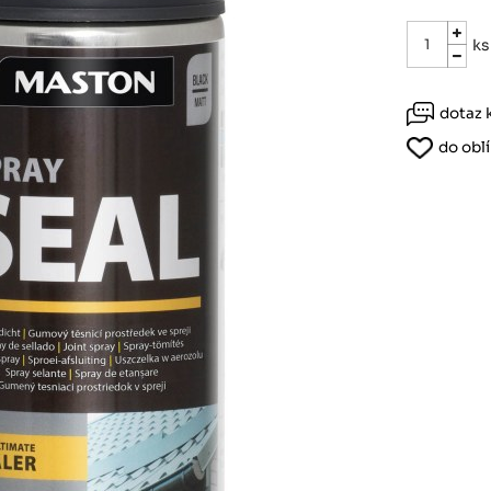
Růžodol XI – Liberec, 460 01
ks
dotaz 
do obl