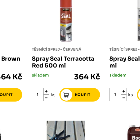
TĚSNÍCÍ SPREJ - ČERVENÁ
TĚSNÍCÍ SPREJ -
k Brown
Spray Seal Terracotta
Spray Sea
Red 500 ml
ml
364 Kč
skladem
364 Kč
skladem
ks
ks