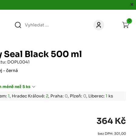
0
363
KONTAKT
acer.cz
 Seal Black 500 ml
67
ktu: DOPL0041
KONTAKT
jacer.cz
ej - černá
860
 méně než 5 ks
KONTAKT
jacer.cz
bem:
1
, Hradec Králové:
2
, Praha:
0
, Plzeň:
0
, Liberec:
1
ks
667
KONTAKT
jacer.cz
364 Kč
060
KONTAKT
bez DPH: 301,00
c
jacer.cz