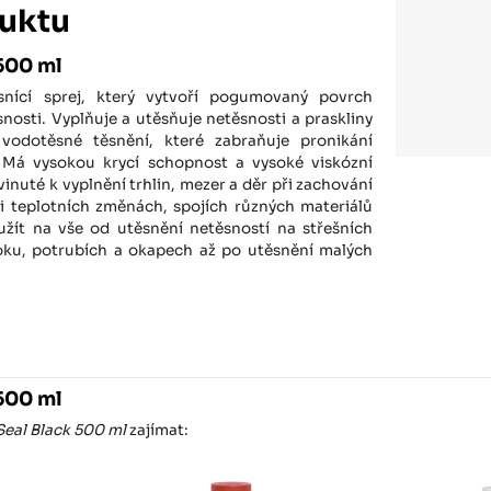
uktu
500 ml
snící sprej, který vytvoří pogumovaný povrch
nosti. Vyplňuje a utěsňuje netěsnosti a praskliny
í vodotěsné těsnění, které zabraňuje pronikání
e. Má vysokou krycí schopnost a vysoké viskózní
vinuté k vyplnění trhlin, mezer a děr při zachování
i při teplotních změnách, spojích různých materiálů
užít na vše od utěsnění netěsností na střešních
oku, potrubích a okapech až po utěsnění malých
500 ml
Seal Black 500 ml
zajímat: