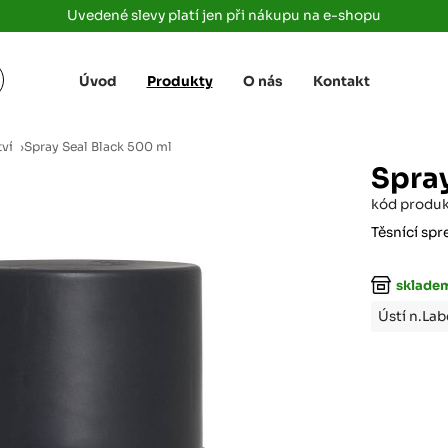
Uvedené slevy platí jen při nákupu na e-shopu
Úvod
Produkty
O nás
Kontakt
Žižkova 3363/78
+420 733 733 
 Labem
(parkoviště MAKRO)
rajdrevausti
j
tví
›
Spray Seal Black 500 ml
Ústí nad Labem, 400 01
Spray
Rovná 181
+420 731 616 7
rálové
kód produ
(parkoviště MAKRO)
rajdrevahradec
Březhrad, Hradec Králové, 503 32
Těsnící spr
Tůmovka 110
+420 734 850 
skladem
(Za čerpací stanicí TANK ONO)
rajdrevapraha
Předboj, 250 72
Ústí n.La
Rokycanská 2656/2,
+420 603 162 
(parkoviště Albert)
rajdrevaplzen
Plzeň 4, 301 00
Partyzánská
+420 733 733 
(na konci ulice u zrcadla)
rajdrevalibere