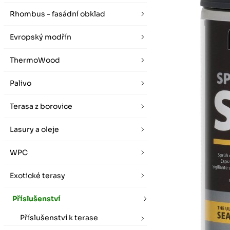
vybírat zde
Po-Pá 07:00 - 16:00, So 08:00 - 12:00 (ne Liberec)
Zimní otevírací doba (listopad - únor)
Rhombus - fasádní obklad
Po-Pá 08:00 - 16:00, So 08:00 - 12:00 (ne Liberec)
Evropský modřín
ThermoWood
Palivo
Terasa z borovice
Lasury a oleje
WPC
Exotické terasy
Příslušenství
Příslušenství k terase