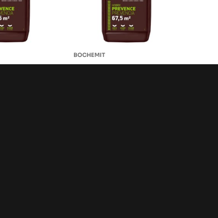
BOCHEMIT
 QB Hobby
Bochemit QB Hobby
g
bezbarvý 5 kg
797 Kč
skladem
733 Kč
ks