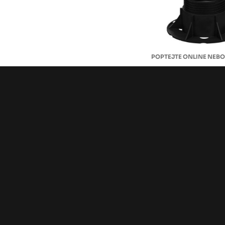
ITADECO terč 
terasy - různé 
Ceny od, na objednání
Zpět na další Příslušen