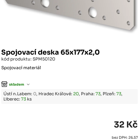
Spojovací deska 65x177x2,0
kód produktu: SPM50120
Spojovací materiál
skladem
Ústí n.Labem:
0
, Hradec Králové:
20
, Praha:
73
, Plzeň:
73
,
Liberec:
73
ks
32 Kč
bez DPH: 26,57