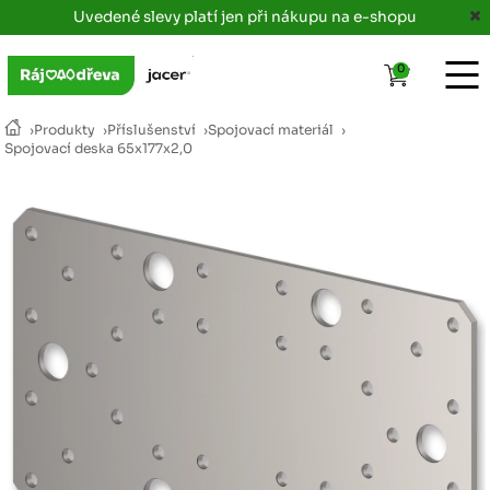
Uvedené slevy platí jen při nákupu na e-shopu
0
›
Produkty
›
Příslušenství
›
Spojovací materiál
›
Spojovací deska 65x177x2,0