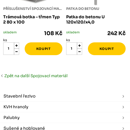
PŘÍSLUŠENSTVÍ SPOJOVACÍ MATERIÁL
PATKA DO BETONU
Trámová botka – třmen Typ
Patka do betonu U
2 80 x 100
120x120/x4,0
skladem
108 Kč
skladem
242 Kč
ks
ks
Zpět na další Spojovací materiál
Stavební řezivo
KVH hranoly
Palubky
Sušené a hoblované