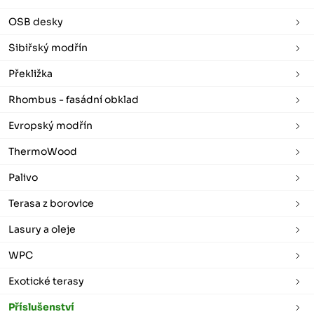
OSB desky
Sibiřský modřín
Překližka
Rhombus - fasádní obklad
Evropský modřín
ThermoWood
Palivo
Terasa z borovice
Lasury a oleje
WPC
Exotické terasy
Příslušenství