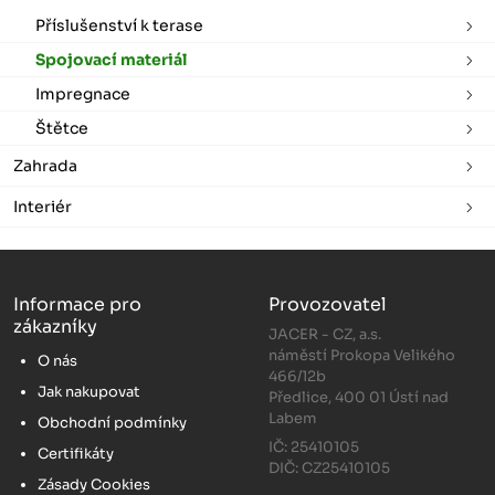
Příslušenství k terase
Spojovací materiál
Impregnace
Štětce
Zahrada
Interiér
Informace pro
Provozovatel
zákazníky
JACER - CZ, a.s.
náměstí Prokopa Velikého
O nás
466/12b
Jak nakupovat
Předlice, 400 01 Ústí nad
Labem
Obchodní podmínky
IČ: 25410105
Certifikáty
DIČ: CZ25410105
Zásady Cookies