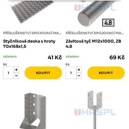
PŘÍSLUŠENSTVÍ SPOJOVACÍ MATERIÁL
PŘÍSLUŠENSTVÍ SPOJOVACÍ MATERIÁL
Styčníková deska s hroty
Závitová tyč M12x1000, ZB
70x168x1,5
4.8
skladem
41 Kč
skladem
69 Kč
ks
ks