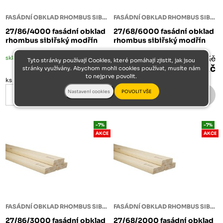
FASÁDNÍ OBKLAD RHOMBUS SIBIŘSKÝ MODŘÍN
FASÁDNÍ OBKLAD RHOMBUS SIBIŘSKÝ MODŘÍN
27/86/4000 fasádní obklad
27/68/6000 fasádní obklad
rhombus sibiřský modřín
rhombus sibiřský modřín
skladem
298 Kč
na dotaz
47 795 Kč
Tyto stránky používají Cookies, které pomáhají zjistit, jak jsou
277 Kč
44 449 Kč
stránky využívány. Abychom mohli cookies používat, musíte nám
to nejprve povolit.
ks
m3
-7%
-7%
AKCE
AKCE
FASÁDNÍ OBKLAD RHOMBUS SIBIŘSKÝ MODŘÍN
FASÁDNÍ OBKLAD RHOMBUS SIBIŘSKÝ MODŘÍN
27/86/3000 fasádní obklad
27/68/2000 fasádní obklad