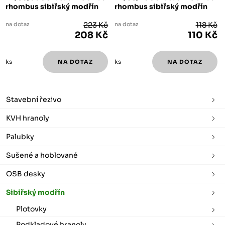
rhombus sibiřský modřín
rhombus sibiřský modřín
na dotaz
223 Kč
na dotaz
118 Kč
208 Kč
110 Kč
ks
ks
Stavební řezivo
KVH hranoly
Palubky
Sušené a hoblované
OSB desky
Sibiřský modřín
Plotovky
Podkladové hranoly