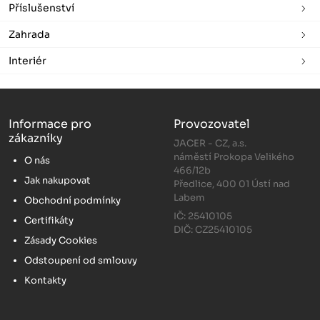
Příslušenství
Zahrada
Interiér
Informace pro
Provozovatel
zákazníky
JACER - CZ, a.s.
náměstí Prokopa Velikého
O nás
466/12b
Jak nakupovat
Předlice, 400 01 Ústí nad
Labem
Obchodní podmínky
IČ: 25410105
Certifikáty
DIČ: CZ25410105
Zásady Cookies
Odstoupení od smlouvy
Kontakty