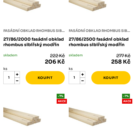
FASÁDNÍ OBKLAD RHOMBUS SIBIŘSKÝ MODŘÍN
FASÁDNÍ OBKLAD RHOMBUS SIBIŘSKÝ MODŘÍN
27/86/2000 fasádní obklad
27/86/2500 fasádní obklad
rhombus sibiřský modřín
rhombus sibiřský modřín
skladem
222 Kč
skladem
277 Kč
206 Kč
258 Kč
ks
ks
-7%
-7%
AKCE
AKCE