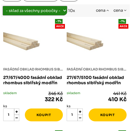
cena
cena
10x
-7%
-7%
AKCE
AKCE
FASÁDNÍ OBKLAD RHOMBUS SIBIŘSKÝ MODŘÍN
FASÁDNÍ OBKLAD RHOMBUS SIBIŘSKÝ MODŘÍN
27/67/4000 fasádní obklad
27/67/5100 fasádní obklad
rhombus sibiřský modřín
rhombus sibiřský modřín
skladem
346 Kč
skladem
441 Kč
322 Kč
410 Kč
ks
ks