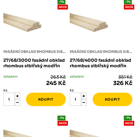
-7%
-7%
AKCE
AKCE
FASÁDNÍ OBKLAD RHOMBUS SIBIŘSKÝ MODŘÍN
FASÁDNÍ OBKLAD RHOMBUS SIBIŘSKÝ MODŘÍN
27/68/3000 fasádní obklad
27/68/4000 fasádní obklad
rhombus sibiřský modřín
rhombus sibiřský modřín
skladem
263 Kč
skladem
351 Kč
245 Kč
326 Kč
ks
ks
-7%
-7%
AKCE
AKCE