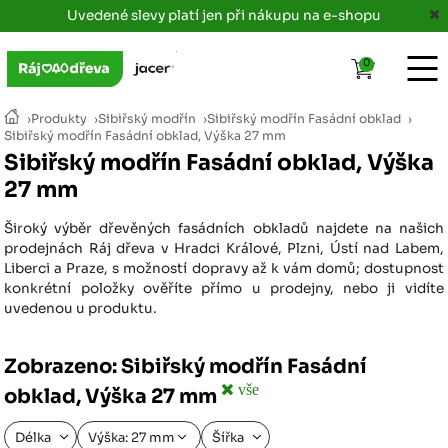
Uvedené slevy platí jen při nákupu na e-shopu
0
›
Produkty
›
Sibiřský modřín
›
Sibiřský modřín Fasádní obklad
›
Sibiřský modřín Fasádní obklad, Výška 27 mm
Sibiřský modřín Fasádní obklad, Výška
27 mm
Široký výběr dřevěných fasádních obkladů najdete na našich
prodejnách Ráj dřeva v Hradci Králové, Plzni, Ústí nad Labem,
Liberci a Praze, s možností dopravy až k vám domů; dostupnost
konkrétní položky ověříte přímo u prodejny, nebo ji vidíte
uvedenou u produktu.
Zobrazeno: Sibiřský modřín Fasádní
vše
obklad, Výška 27 mm
Délka
Výška: 27 mm
Šířka