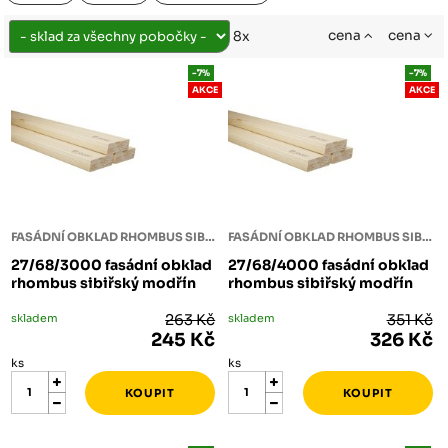
cena
cena
8x
-7%
-7%
AKCE
AKCE
FASÁDNÍ OBKLAD RHOMBUS SIBIŘSKÝ MODŘÍN
FASÁDNÍ OBKLAD RHOMBUS SIBIŘSKÝ MODŘÍN
27/68/3000 fasádní obklad
27/68/4000 fasádní obklad
rhombus sibiřský modřín
rhombus sibiřský modřín
skladem
263 Kč
skladem
351 Kč
245 Kč
326 Kč
ks
ks