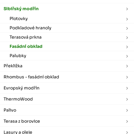
Sibiřský modřín
Plotovky
Podkladové hranoly
Terasová prkna
Fasádní obklad
Palubky
Překližka
Rhombus - fasádní obklad
Evropský modřín
ThermoWood
Palivo
Terasa z borovice
Lasury a oleje