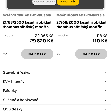
FASÁDNÍ OBKLAD RHOMBUS SIBIŘSKÝ MODŘÍN
FASÁDNÍ OBKLAD RHOMBUS SIBIŘSKÝ MODŘÍN
21/68/2500 fasádní obklad
27/68/2000 fasádní obklad
rhombus sibiřský modřín
rhombus sibiřský modřín
na dotaz
32 065 Kč
na dotaz
118 Kč
29 820 Kč
110 Kč
m3
ks
Stavební řezivo
KVH hranoly
Palubky
Sušené a hoblované
OSB desky