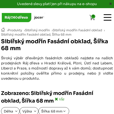
Uvedené slevy platí jen při nákupu na e-shopu
0
›
Produkty
›
Sibiřský modřín
›
Sibiřský modřín Fasádní obklad
›
Sibiřský modřín Fasádní obklad, Šířka 68 mm
Sibiřský modřín Fasádní obklad, Šířka
68 mm
Široký výběr dřevěných fasádních obkladů najdete na našich
prodejnách Ráj dřeva v Hradci Králové, Plzni, Ústí nad Labem,
Liberci a Praze, s možností dopravy až k vám domů; dostupnost
konkrétní položky ověříte přímo u prodejny, nebo ji vidíte
uvedenou u produktu.
Zobrazeno: Sibiřský modřín Fasádní
vše
obklad, Šířka 68 mm
Délka
Výška
Šířka: 68 mm