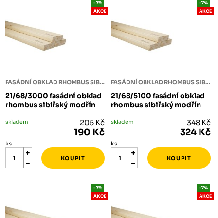
-7%
-7%
AKCE
AKCE
FASÁDNÍ OBKLAD RHOMBUS SIBIŘSKÝ MODŘÍN
FASÁDNÍ OBKLAD RHOMBUS SIBIŘSKÝ MODŘÍN
21/68/3000 fasádní obklad
21/68/5100 fasádní obklad
rhombus sibiřský modřín
rhombus sibiřský modřín
skladem
205 Kč
skladem
348 Kč
190 Kč
324 Kč
ks
ks
-7%
-7%
AKCE
AKCE