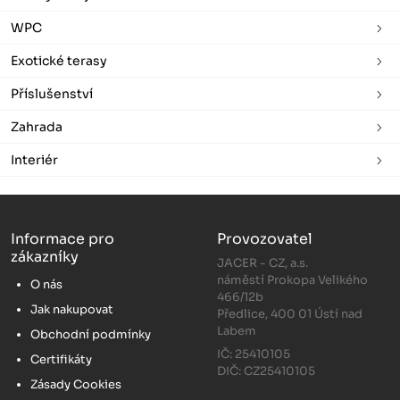
WPC
Exotické terasy
Příslušenství
Zahrada
Interiér
Informace pro
Provozovatel
zákazníky
JACER - CZ, a.s.
náměstí Prokopa Velikého
O nás
466/12b
Jak nakupovat
Předlice, 400 01 Ústí nad
Labem
Obchodní podmínky
IČ: 25410105
Certifikáty
DIČ: CZ25410105
Zásady Cookies