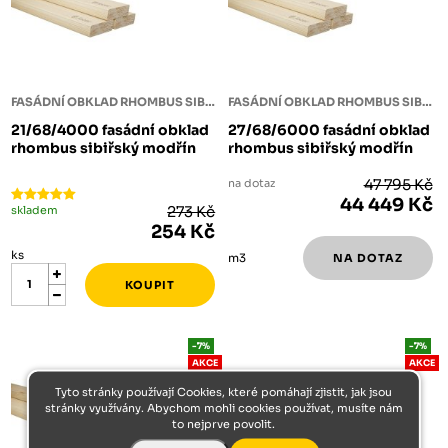
FASÁDNÍ OBKLAD RHOMBUS SIBIŘSKÝ MODŘÍN
FASÁDNÍ OBKLAD RHOMBUS SIBIŘSKÝ MODŘÍN
21/68/4000 fasádní obklad
27/68/6000 fasádní obklad
rhombus sibiřský modřín
rhombus sibiřský modřín
na dotaz
47 795 Kč
44 449 Kč
skladem
273 Kč
254 Kč
ks
m3
-7%
-7%
AKCE
AKCE
Tyto stránky používají Cookies, které pomáhají zjistit, jak jsou
stránky využívány. Abychom mohli cookies používat, musíte nám
to nejprve povolit.