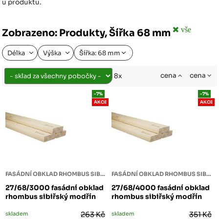
u produktu.
vše
Zobrazeno: Produkty, Šířka 68 mm
Délka
Výška
Šířka: 68 mm
cena
cena
8x
-7%
-7%
AKCE
AKCE
FASÁDNÍ OBKLAD RHOMBUS SIBIŘSKÝ MODŘÍN
FASÁDNÍ OBKLAD RHOMBUS SIBIŘSKÝ MODŘÍN
27/68/3000 fasádní obklad
27/68/4000 fasádní obklad
rhombus sibiřský modřín
rhombus sibiřský modřín
skladem
263 Kč
skladem
351 Kč