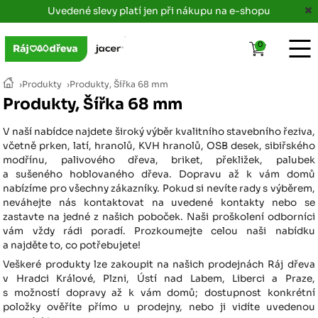
Uvedené slevy platí jen při nákupu na e-shopu
0
›
Produkty
›
Produkty, Šířka 68 mm
Produkty, Šířka 68 mm
V naší nabídce najdete široký výběr kvalitního stavebního řeziva,
včetně prken, latí, hranolů, KVH hranolů, OSB desek, sibiřského
modřínu, palivového dřeva, briket, překližek, palubek
a sušeného hoblovaného dřeva. Dopravu až k vám domů
nabízíme pro všechny zákazníky. Pokud si nevíte rady s výběrem,
neváhejte nás kontaktovat na uvedené kontakty nebo se
zastavte na jedné z našich poboček. Naši proškolení odborníci
vám vždy rádi poradí. Prozkoumejte celou naši nabídku
a najděte to, co potřebujete!
Veškeré produkty lze zakoupit na našich prodejnách Ráj dřeva
v Hradci Králové, Plzni, Ústí nad Labem, Liberci a Praze,
s možností dopravy až k vám domů; dostupnost konkrétní
položky ověříte přímo u prodejny, nebo ji vidíte uvedenou