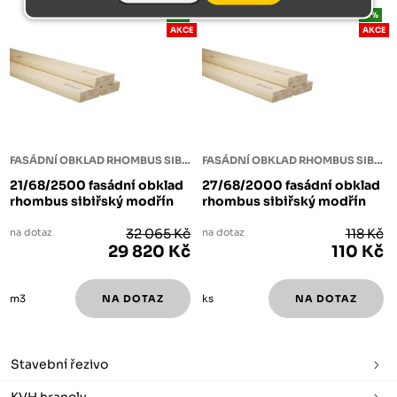
-7%
-7%
AKCE
AKCE
FASÁDNÍ OBKLAD RHOMBUS SIBIŘSKÝ MODŘÍN
FASÁDNÍ OBKLAD RHOMBUS SIBIŘSKÝ MODŘÍN
21/68/2500 fasádní obklad
27/68/2000 fasádní obklad
rhombus sibiřský modřín
rhombus sibiřský modřín
na dotaz
32 065 Kč
na dotaz
118 Kč
29 820 Kč
110 Kč
m3
ks
Stavební řezivo