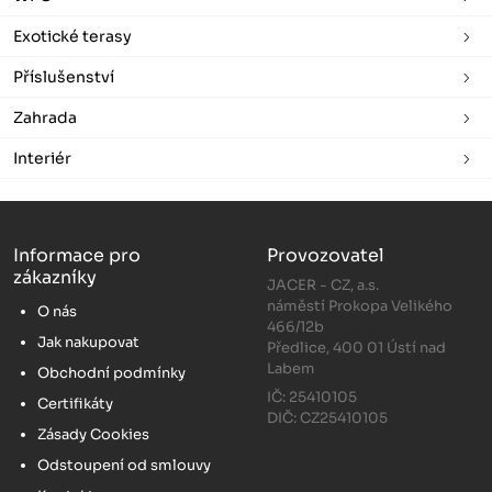
Exotické terasy
Příslušenství
Zahrada
Interiér
Informace pro
Provozovatel
zákazníky
JACER - CZ, a.s.
náměstí Prokopa Velikého
O nás
466/12b
Jak nakupovat
Předlice, 400 01 Ústí nad
Labem
Obchodní podmínky
IČ: 25410105
Certifikáty
DIČ: CZ25410105
Zásady Cookies
Odstoupení od smlouvy