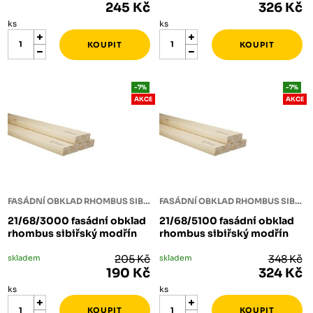
245 Kč
326 Kč
ks
ks
-7%
-7%
AKCE
AKCE
FASÁDNÍ OBKLAD RHOMBUS SIBIŘSKÝ MODŘÍN
FASÁDNÍ OBKLAD RHOMBUS SIBIŘSKÝ MODŘÍN
21/68/3000 fasádní obklad
21/68/5100 fasádní obklad
rhombus sibiřský modřín
rhombus sibiřský modřín
skladem
205 Kč
skladem
348 Kč
190 Kč
324 Kč
ks
ks