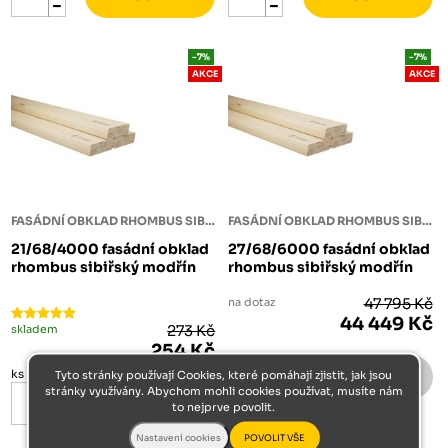
-7%
-7%
AKCE
AKCE
FASÁDNÍ OBKLAD RHOMBUS SIBIŘSKÝ MODŘÍN
FASÁDNÍ OBKLAD RHOMBUS SIBIŘSKÝ MODŘÍN
21/68/4000 fasádní obklad
27/68/6000 fasádní obklad
rhombus sibiřský modřín
rhombus sibiřský modřín
na dotaz
47 795 Kč
44 449 Kč
skladem
273 Kč
254 Kč
ks
Tyto stránky používají Cookies, které pomáhají zjistit, jak jsou
m3
stránky využívány. Abychom mohli cookies používat, musíte nám
to nejprve povolit.