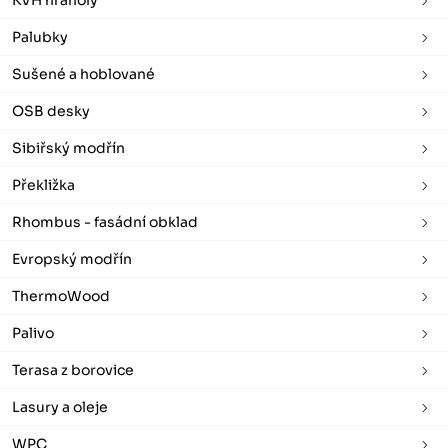
KVH hranoly
Palubky
Sušené a hoblované
OSB desky
Sibiřský modřín
Překližka
Rhombus - fasádní obklad
Evropský modřín
ThermoWood
Palivo
Terasa z borovice
Lasury a oleje
WPC