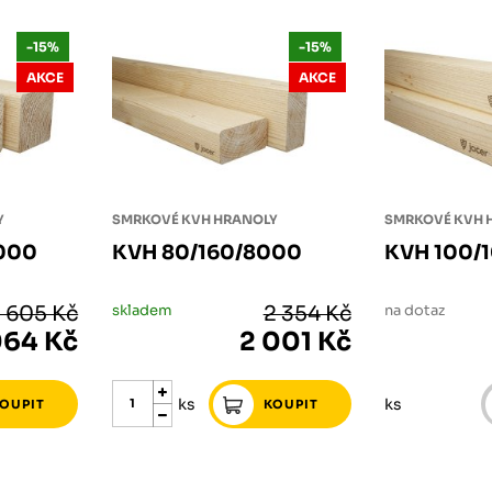
-15%
-15%
AKCE
AKCE
Y
SMRKOVÉ KVH HRANOLY
SMRKOVÉ KVH 
8000
KVH 80/160/8000
KVH 100/
 605 Kč
skladem
2 354 Kč
na dotaz
064 Kč
2 001 Kč
ks
ks