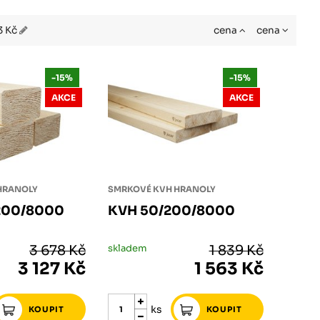
3 Kč
cena
cena
-15%
-15%
AKCE
AKCE
HRANOLY
SMRKOVÉ KVH HRANOLY
200/8000
KVH 50/200/8000
3 678 Kč
skladem
1 839 Kč
3 127 Kč
1 563 Kč
ks