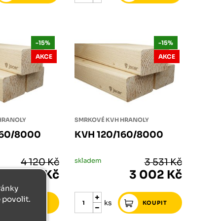
-15%
-15%
AKCE
AKCE
HRANOLY
SMRKOVÉ KVH HRANOLY
160/8000
KVH 120/160/8000
4 120 Kč
skladem
3 531 Kč
3 502 Kč
3 002 Kč
tránky
povolit.
ks