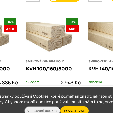
-15%
-15%
AKCE
AKCE
Y
SMRKOVÉ KVH HRANOLY
SMRKOVÉ KVH 
8000
KVH 100/160/8000
KVH 140/
5 885 Kč
skladem
2 943 Kč
skladem
003 Kč
2 501 Kč
stránky používají Cookies, které pomáhají zjistit, jak jsou s
ny. Abychom mohli cookies používat, musíte nám to nejprve 
ks
ks