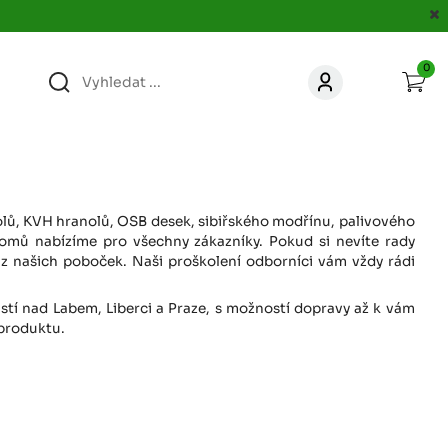
0
363
KONTAKT
acer.cz
67
KONTAKT
jacer.cz
anolů, KVH hranolů, OSB desek, sibiřského modřínu, palivového
omů nabízíme pro všechny zákazníky. Pokud si nevíte rady
z našich poboček. Naši proškolení odborníci vám vždy rádi
860
KONTAKT
jacer.cz
Ústí nad Labem, Liberci a Praze, s možností dopravy až k vám
 produktu.
667
KONTAKT
jacer.cz
060
KONTAKT
c
jacer.cz