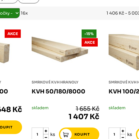
Růžodol XI – Liberec, 460 01
1 406 Kč - 5 00
16x
AKCE
-15%
AKCE
Y
SMRKOVÉ KVH HRANOLY
SMRKOVÉ KVH 
000
KVH 50/180/8000
KVH 100/
648 Kč
skladem
1 655 Kč
skladem
1 407 Kč
ks
ks