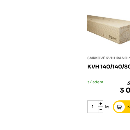
SMRKOVÉ KVH HRANOL
KVH 140/140/
skladem
3
3 
ks