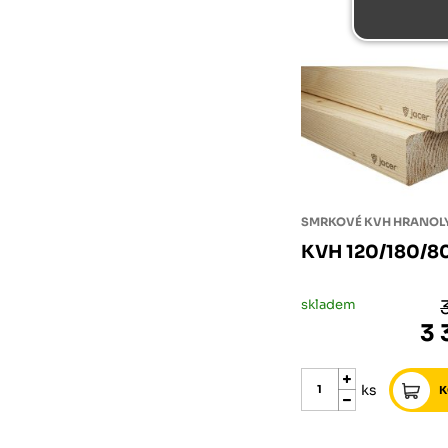
SMRKOVÉ KVH HRANOL
KVH 120/180/8
skladem
3 
ks