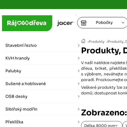
Pobočky
Ústí nad
›
Produkty
›
Produkty,
vybírat zde
Stavební řezivo
Produkty,
+
Hradec K
+
KVH hranoly
+
+
V naší nabídce najdete 
vybírat zde
dřeva, briket, překli
Palubky
+
s výběrem, neváhejte n
Praha
poradí. Prozkoumejte ce
Sušené a hoblované
vybírat zde
Veškeré produkty lze za
domů; dostupnost konkré
OSB desky
Plzeň
vybírat zde
Sibiřský modřín
Zobrazeno
Liberec
Překližka
Letní otevírací doba (březen - říjen)
Délka: 8000 mm