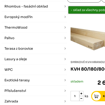
vybírat zde
Po-Pá 07:00 - 16:00, So 08:00 - 12:00 (ne Liberec)
Zimní otevírací doba (listopad - únor)
Rhombus - fasádní obklad
Po-Pá 08:00 - 16:00, So 08:00 - 12:00 (ne Liberec)
Evropský modřín
ThermoWood
Palivo
Terasa z borovice
Lasury a oleje
SMRKOVÉ KVH HRANOL
KVH 80/180/8
WPC
Exotické terasy
skladem
2 
Příslušenství
ks
Zahrada