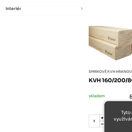
Interiér
SMRKOVÉ KVH HRANOL
KVH 160/200/
skladem
5 
Tyto 
využívá
ks