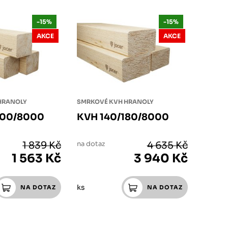
-15%
-15%
AKCE
AKCE
HRANOLY
SMRKOVÉ KVH HRANOLY
100/8000
KVH 140/180/8000
1 839 Kč
na dotaz
4 635 Kč
1 563 Kč
3 940 Kč
ks