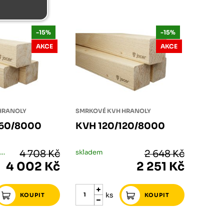
-15%
-15%
AKCE
AKCE
HRANOLY
SMRKOVÉ KVH HRANOLY
160/8000
KVH 120/120/8000
skladem méně než 5 ks
4 708 Kč
skladem
2 648 Kč
4 002 Kč
2 251 Kč
ks