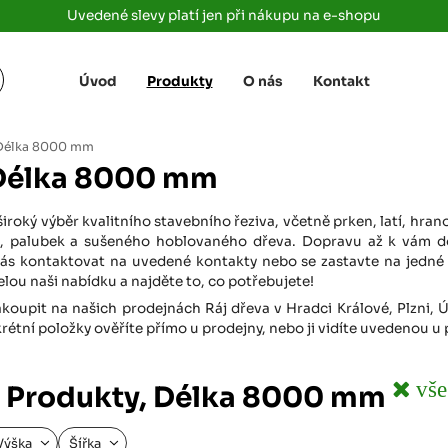
Uvedené slevy platí jen při nákupu na e-shopu
Úvod
Produkty
O nás
Kontakt
Žižkova 3363/78
+420 733 733 
 Labem
(parkoviště MAKRO)
rajdrevausti
j
 Délka 8000 mm
Ústí nad Labem, 400 01
 Délka 8000 mm
Rovná 181
+420 731 616 7
rálové
(parkoviště MAKRO)
rajdrevahradec
široký výběr kvalitního stavebního řeziva, včetně prken, latí, hr
Březhrad, Hradec Králové, 503 32
žek, palubek a sušeného hoblovaného dřeva. Dopravu až k vám d
ás kontaktovat na uvedené kontakty nebo se zastavte na jedné 
Tůmovka 110
+420 734 850 
lou naši nabídku a najděte to, co potřebujete!
(Za čerpací stanicí TANK ONO)
rajdrevapraha
Předboj, 250 72
koupit na našich prodejnách Ráj dřeva v Hradci Králové, Plzni, 
tní položky ověříte přímo u prodejny, nebo ji vidíte uvedenou u
Rokycanská 2656/2,
+420 603 162 
(parkoviště Albert)
rajdrevaplzen
Plzeň 4, 301 00
vše
: Produkty, Délka 8000 mm
Partyzánská
+420 733 733 
(na konci ulice u zrcadla)
Výška
Šířka
rajdrevalibere