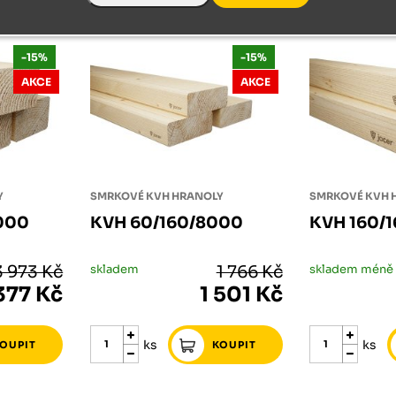
-15%
-15%
AKCE
AKCE
Y
SMRKOVÉ KVH HRANOLY
SMRKOVÉ KVH 
000
KVH 60/160/8000
KVH 160/
3 973 Kč
skladem
1 766 Kč
377 Kč
1 501 Kč
ks
ks