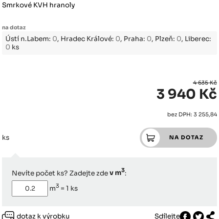
Smrkové KVH hranoly
na dotaz
Ústí n.Labem:
0
, Hradec Králové:
0
, Praha:
0
, Plzeň:
0
, Liberec:
0
ks
4 635 Kč
3 940 Kč
bez DPH: 3 255,84
ks
3
Nevíte počet ks? Zadejte zde
v m
:
3
m
=
1
ks
dotaz k výrobku
Sdílejte