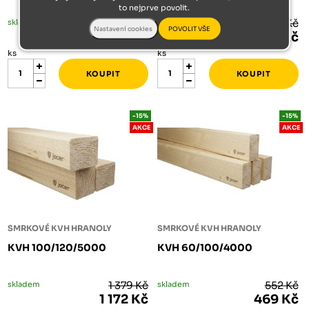
to nejprve povolit.
skladem
1 802 Kč
skladem
575 Kč
1 532 Kč
489 Kč
ks
ks
-15%
-15%
AKCE
AKCE
SMRKOVÉ KVH HRANOLY
SMRKOVÉ KVH HRANOLY
KVH 100/120/5000
KVH 60/100/4000
skladem
1 379 Kč
skladem
552 Kč
1 172 Kč
469 Kč