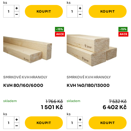
ks
ks
-15%
-15%
AKCE
AKCE
SMRKOVÉ KVH HRANOLY
SMRKOVÉ KVH HRANOLY
KVH 80/160/6000
KVH 140/180/13000
skladem
1 766 Kč
skladem
7 532 Kč
1 501 Kč
6 402 Kč
ks
ks