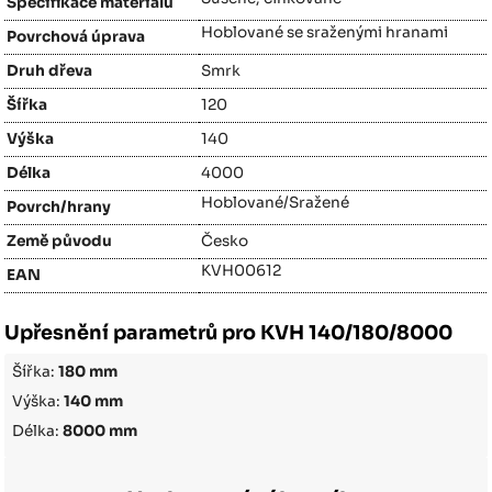
Specifikace materiálu
Hoblované se sraženými hranami
Povrchová úprava
Druh dřeva
Smrk
Šířka
120
Výška
140
Délka
4000
Hoblované/Sražené
Povrch/hrany
Země původu
Česko
KVH00612
EAN
Upřesnění parametrů pro KVH 140/180/8000
Šířka:
180 mm
Výška:
140 mm
Délka:
8000 mm