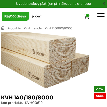
Uvedené slevy platí jen při nákupu na e-shopu
0
›
Produkty
›
KVH hranoly
›
KVH 140/180/8000
-15%
AKCE
KVH 140/180/8000
kód produktu: KVH00612