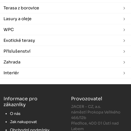
Terasa z borovice
Lasury a oleje
WPC
Exotické terasy
Příslušenství
Zahrada
Interiér
Informace pro
Provozovatel
zákazníky
JACER - CZ, a.s.
náměstí Prokopa Velikého
O nás
466/12b
Jak nakupovat
Předlice, 400 01 Ústí nad
Labem
Obchodní podmínky