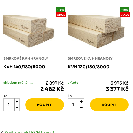
-15%
-15%
AKCE
AKCE
SMRKOVÉ KVH HRANOLY
SMRKOVÉ KVH HRANOLY
KVH 140/180/5000
KVH 120/180/8000
skladem méně než 5 ks
2 897 Kč
skladem
3 973 Kč
2 462 Kč
3 377 Kč
ks
ks
Zpět na další KVH hranoly