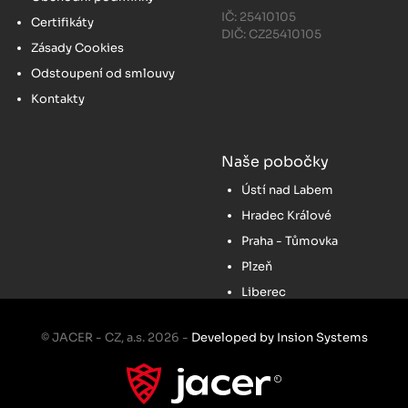
IČ: 25410105
Certifikáty
DIČ: CZ25410105
Zásady Cookies
Odstoupení od smlouvy
Kontakty
Naše pobočky
Ústí nad Labem
Hradec Králové
Praha - Tůmovka
Plzeň
Liberec
© JACER - CZ, a.s. 2026 -
Developed by Insion Systems