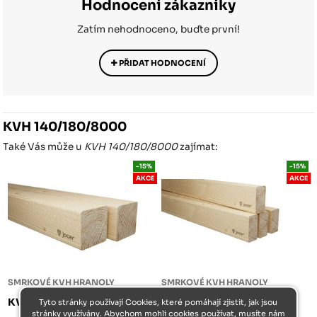
Hodnocení zákazníky
Zatím nehodnoceno, buďte první!
PŘIDAT HODNOCENÍ
KVH 140/180/8000
Také Vás může u
KVH 140/180/8000
zajímat:
-15%
-15%
AKCE
AKCE
SMRKOVÉ KVH HRANOLY
SMRKOVÉ KVH HRANOLY
KVH 140/140/4000
KVH 50/100/5000
Tyto stránky používají Cookies, které pomáhají zjistit, jak jsou
stránky využívány. Abychom mohli cookies používat, musíte nám