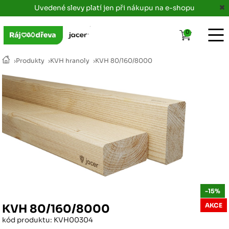
Uvedené slevy platí jen při nákupu na e-shopu
0
›
Produkty
›
KVH hranoly
›
KVH 80/160/8000
-15%
AKCE
KVH 80/160/8000
kód produktu: KVH00304