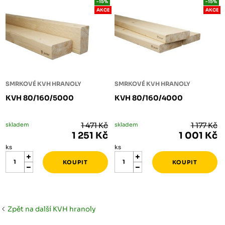
-15%
-15%
AKCE
AKCE
SMRKOVÉ KVH HRANOLY
SMRKOVÉ KVH HRANOLY
KVH 80/160/5000
KVH 80/160/4000
skladem
1 471 Kč
skladem
1 177 Kč
1 251 Kč
1 001 Kč
ks
ks
Zpět na další KVH hranoly