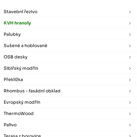
Stavební řezivo
KVH hranoly
Palubky
Sušené a hoblované
OSB desky
Sibiřský modřín
Překližka
Rhombus - fasádní obklad
Evropský modřín
ThermoWood
Palivo
Terasa z borovice