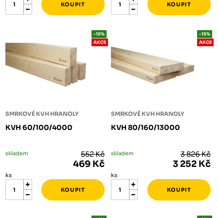
-15%
-15%
AKCE
AKCE
SMRKOVÉ KVH HRANOLY
SMRKOVÉ KVH HRANOLY
KVH 60/100/4000
KVH 80/160/13000
skladem
552 Kč
skladem
3 826 Kč
469 Kč
3 252 Kč
ks
ks