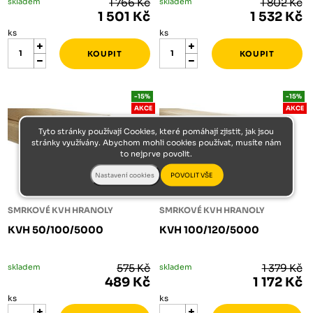
skladem
1 766 Kč
skladem
1 802 Kč
1 501 Kč
1 532 Kč
ks
ks
-15%
-15%
AKCE
AKCE
Tyto stránky používají Cookies, které pomáhají zjistit, jak jsou
stránky využívány. Abychom mohli cookies používat, musíte nám
to nejprve povolit.
SMRKOVÉ KVH HRANOLY
SMRKOVÉ KVH HRANOLY
KVH 50/100/5000
KVH 100/120/5000
skladem
575 Kč
skladem
1 379 Kč
489 Kč
1 172 Kč
ks
ks