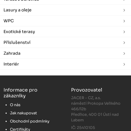
Lasury a oleje
WPC
Exotické terasy
Příslušenství
Zahrada
Interiér
Informace pro
Provozovatel
zákazníky
JACER - CZ, a.s.
náměstí Prokopa Velikého
O nás
466/12b
Jak nakupovat
Předlice, 400 01 Ústí nad
Labem
Obchodní podmínky
IČ: 25410105
Certifikáty