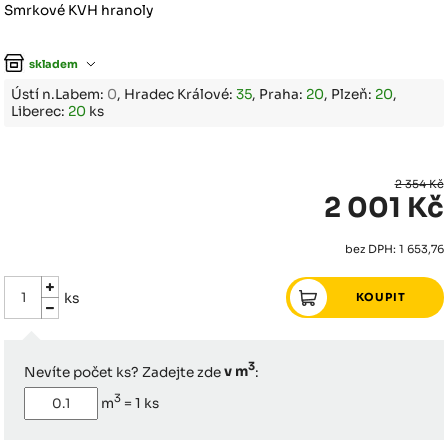
Smrkové KVH hranoly
skladem
Ústí n.Labem:
0
, Hradec Králové:
35
, Praha:
20
, Plzeň:
20
,
Liberec:
20
ks
2 354 Kč
2 001 Kč
bez DPH: 1 653,76
ks
3
Nevíte počet ks? Zadejte zde
v m
:
3
m
=
1
ks