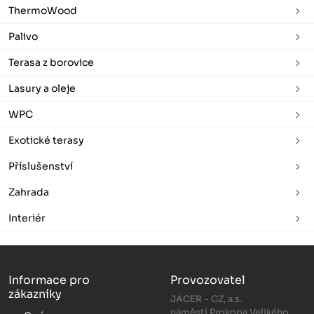
ThermoWood
Palivo
Terasa z borovice
Lasury a oleje
WPC
Exotické terasy
Příslušenství
Zahrada
Interiér
Informace pro
Provozovatel
zákazníky
JACER - CZ, a.s.
náměstí Prokopa Velikého