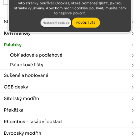
Tyto stránky používají Cookies, které pomáhají zjistit, jak jsou
stránky využívány. Abychom mohli cookies používat, musíte nám
to nejprve povolit.
Stavební řezivo
KVH hranoly
Palubky
Obkladové a podlahové
Palubkové lišty
Sušené a hoblované
OSB desky
Sibiřský modřín
Překližka
Rhombus - fasádní obklad
Evropský modřín