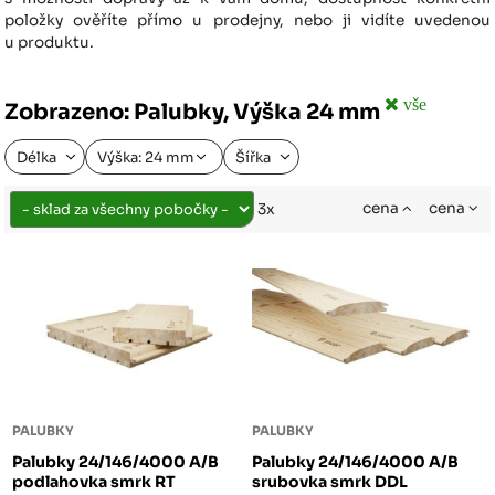
položky ověříte přímo u prodejny, nebo ji vidíte uvedenou
u produktu.
vše
Zobrazeno: Palubky, Výška 24 mm
Délka
Výška: 24 mm
Šířka
cena
cena
3x
PALUBKY
PALUBKY
Palubky 24/146/4000 A/B
Palubky 24/146/4000 A/B
podlahovka smrk RT
srubovka smrk DDL