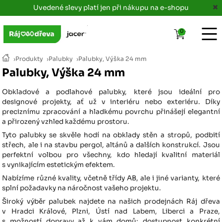
Uvedené slevy platí jen při nákupu na e-shopu
0
›
Produkty
›
Palubky
›
Palubky, Výška 24 mm
Palubky, Výška 24 mm
Obkladové a podlahové palubky, které jsou ideální pro
designové projekty, ať už v interiéru nebo exteriéru. Díky
preciznímu zpracování a hladkému povrchu přinášejí elegantní
a přirozený vzhled každému prostoru.
Tyto palubky se skvěle hodí na obklady stěn a stropů, podbití
střech, ale i na stavbu pergol, altánů a dalších konstrukcí. Jsou
perfektní volbou pro všechny, kdo hledají kvalitní materiál
s vynikajícím estetickým efektem.
Nabízíme různé kvality, včetně třídy AB, ale i jiné varianty, které
splní požadavky na náročnost vašeho projektu.
Široký výběr palubek najdete na našich prodejnách Ráj dřeva
v Hradci Králové, Plzni, Ústí nad Labem, Liberci a Praze,
s možností dopravy až k vám domů; dostupnost konkrétní