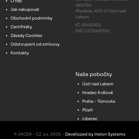
O nás
466/12b
Jak nakupovat
Předlice, 400 01 Ústí nad
Labem
Obchodní podmínky
IČ: 25410105
Certifikáty
DIČ: CZ25410105
Zásady Cookies
Odstoupení od smlouvy
Kontakty
Naše pobočky
Ústí nad Labem
Hradec Králové
Praha - Tůmovka
Plzeň
Liberec
© JACER - CZ, a.s. 2026 -
Developed by Insion Systems