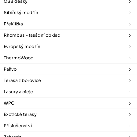
OSB desky
Sibiřský modřín
Překližka
Rhombus - fasádní obklad
Evropský modřín
ThermoWood
Palivo
Terasa z borovice
Lasury a oleje
WPC
Exotické terasy
Příslušenství
Zahrada