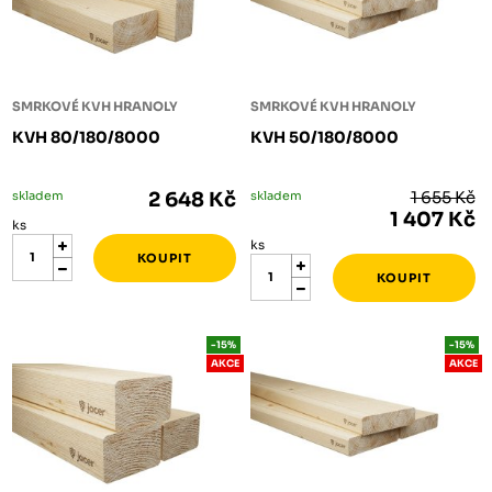
SMRKOVÉ KVH HRANOLY
SMRKOVÉ KVH HRANOLY
KVH 80/180/8000
KVH 50/180/8000
skladem
2 648 Kč
skladem
1 655 Kč
1 407 Kč
ks
ks
-15%
-15%
AKCE
AKCE