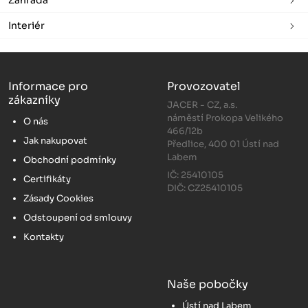
Interiér
Informace pro
Provozovatel
zákazníky
JACER - CZ, a.s.
náměstí Prokopa Velikého
O nás
466/12b
Jak nakupovat
Předlice, 400 01 Ústí nad
Labem
Obchodní podmínky
IČ: 25410105
Certifikáty
DIČ: CZ25410105
Zásady Cookies
Odstoupení od smlouvy
Kontakty
Naše pobočky
Ústí nad Labem