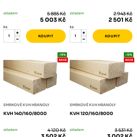
skladem
5 885 Kč
skladem
2 943 Kč
5 003 Kč
2 501 Kč
ks
ks
-15%
-15%
AKCE
AKCE
SMRKOVÉ KVH HRANOLY
SMRKOVÉ KVH HRANOLY
KVH 140/160/8000
KVH 120/160/8000
skladem
4 120 Kč
skladem
3 531 Kč
3 502 Kč
3 002 Kč