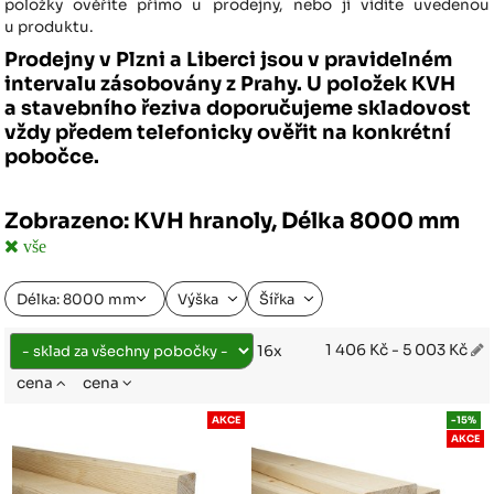
položky ověříte přímo u prodejny, nebo ji vidíte uvedenou
u produktu.
Prodejny v Plzni a Liberci jsou v pravidelném
intervalu zásobovány z Prahy. U položek KVH
a stavebního řeziva doporučujeme skladovost
vždy předem telefonicky ověřit na konkrétní
pobočce.
Zobrazeno: KVH hranoly, Délka 8000 mm
vše
Délka: 8000 mm
Výška
Šířka
1 406 Kč - 5 003 Kč
16x
cena
cena
AKCE
-15%
AKCE