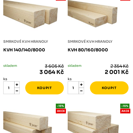
SMRKOVÉ KVH HRANOLY
SMRKOVÉ KVH HRANOLY
KVH 140/140/8000
KVH 80/160/8000
skladem
3 605 Kč
skladem
2 354 Kč
3 064 Kč
2 001 Kč
ks
ks
-15%
-15%
AKCE
AKCE