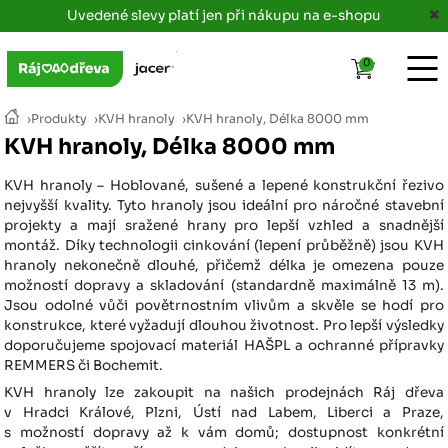
Uvedené slevy platí jen při nákupu na e-shopu
0
›
Produkty
›
KVH hranoly
›
KVH hranoly, Délka 8000 mm
KVH hranoly, Délka 8000 mm
KVH hranoly – Hoblované, sušené a lepené konstrukční řezivo
nejvyšší kvality. Tyto hranoly jsou ideální pro náročné stavební
projekty a mají sražené hrany pro lepší vzhled a snadnější
montáž. Díky technologii cinkování (lepení průběžně) jsou KVH
hranoly nekonečně dlouhé, přičemž délka je omezena pouze
možností dopravy a skladování (standardně maximálně 13 m).
Jsou odolné vůči povětrnostním vlivům a skvěle se hodí pro
konstrukce, které vyžadují dlouhou životnost. Pro lepší výsledky
doporučujeme spojovací materiál HAŠPL a ochranné přípravky
REMMERS či Bochemit.
KVH hranoly lze zakoupit na našich prodejnách Ráj dřeva
v Hradci Králové, Plzni, Ústí nad Labem, Liberci a Praze,
s možností dopravy až k vám domů; dostupnost konkrétní