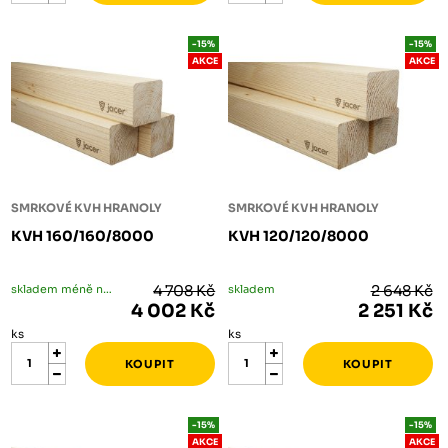
-15%
-15%
AKCE
AKCE
SMRKOVÉ KVH HRANOLY
SMRKOVÉ KVH HRANOLY
KVH 160/160/8000
KVH 120/120/8000
skladem méně než 5 ks
4 708 Kč
skladem
2 648 Kč
4 002 Kč
2 251 Kč
ks
ks
-15%
-15%
AKCE
AKCE