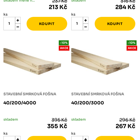
skladem méně než 5 ks
237 Kč
skladem
316 Kč
213 Kč
284 Kč
ks
ks
-10%
-10%
AKCE
AKCE
STAVEBNÍ SMRKOVÁ FOŠNA
STAVEBNÍ SMRKOVÁ FOŠNA
40/200/4000
40/200/3000
skladem
395 Kč
skladem
296 Kč
355 Kč
267 Kč
ks
ks