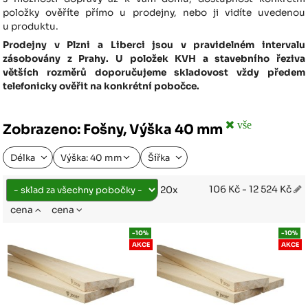
položky ověříte přímo u prodejny, nebo ji vidíte uvedenou
u produktu.
Prodejny v Plzni a Liberci jsou v pravidelném intervalu
zásobovány z Prahy. U položek KVH a stavebního řeziva
větších rozměrů doporučujeme skladovost vždy předem
telefonicky ověřit na konkrétní pobočce.
vše
Zobrazeno: Fošny, Výška 40 mm
Délka
Výška: 40 mm
Šířka
106 Kč - 12 524 Kč
20x
cena
cena
-10%
-10%
AKCE
AKCE