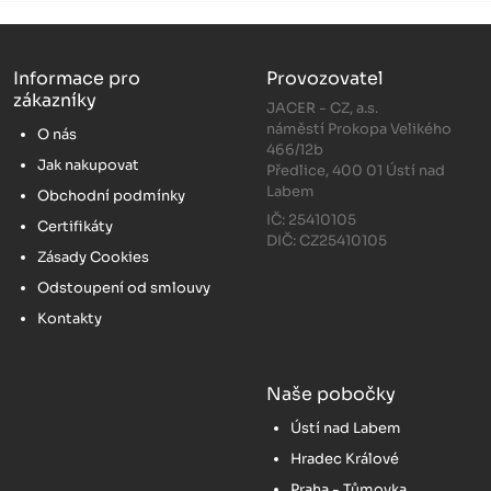
Informace pro
Provozovatel
zákazníky
JACER - CZ, a.s.
náměstí Prokopa Velikého
O nás
466/12b
Jak nakupovat
Předlice, 400 01 Ústí nad
Labem
Obchodní podmínky
IČ: 25410105
Certifikáty
DIČ: CZ25410105
Zásady Cookies
Odstoupení od smlouvy
Kontakty
Naše pobočky
Ústí nad Labem
Hradec Králové
Praha - Tůmovka