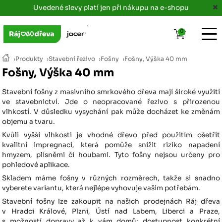
Uvedené slevy platí jen při nákupu na e-shopu
0
›
Produkty
›
Stavební řezivo
›
Fošny
›
Fošny, Výška 40 mm
Fošny, Výška 40 mm
Stavební fošny z masivního smrkového dřeva mají široké využití
ve stavebnictví. Jde o neopracované řezivo s přirozenou
vlhkostí. V důsledku vysychání pak může docházet ke změnám
objemu a tvaru.
Kvůli vyšší vlhkosti je vhodné dřevo před použitím ošetřit
kvalitní impregnací, která pomůže snížit riziko napadení
hmyzem, plísněmi či houbami. Tyto fošny nejsou určeny pro
pohledové aplikace.
Skladem máme fošny v různých rozměrech, takže si snadno
vyberete variantu, která nejlépe vyhovuje vašim potřebám.
Stavební fošny lze zakoupit na našich prodejnách Ráj dřeva
v Hradci Králové, Plzni, Ústí nad Labem, Liberci a Praze,
s možností dopravy až k vám domů; dostupnost konkrétní