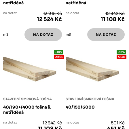
netříděná
netříděná
na dotaz
13 915 Kč
na dotaz
12 342 Kč
12 524 Kč
11 108 Kč
m3
m3
-10%
-10%
AKCE
AKCE
STAVEBNÍ SMRKOVÁ FOŠNA
STAVEBNÍ SMRKOVÁ FOŠNA
40/190+/4000 fošna š.
40/150/6000
netříděná
na dotaz
12 342 Kč
na dotaz
501 Kč
11 108 Kč
451 Kč