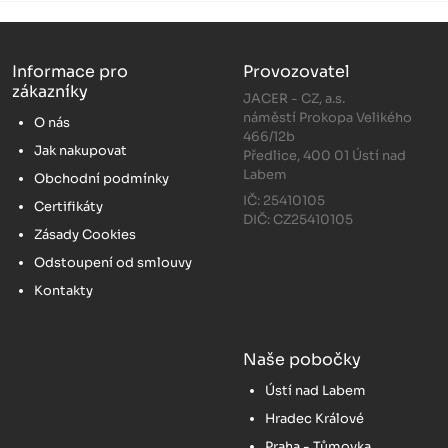
Informace pro
Provozovatel
zákazníky
JACER - CZ, a.s.
náměstí Prokopa Velikého
O nás
466/12b
Jak nakupovat
Předlice, 400 01 Ústí nad
Labem
Obchodní podmínky
IČ: 25410105
Certifikáty
DIČ: CZ25410105
Zásady Cookies
Odstoupení od smlouvy
Kontakty
Naše pobočky
Ústí nad Labem
Hradec Králové
Praha - Tůmovka