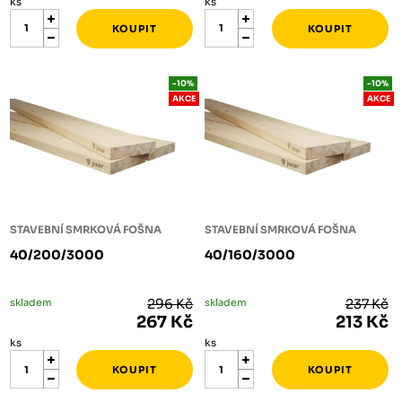
ks
ks
-10%
-10%
AKCE
AKCE
STAVEBNÍ SMRKOVÁ FOŠNA
STAVEBNÍ SMRKOVÁ FOŠNA
40/200/3000
40/160/3000
skladem
296 Kč
skladem
237 Kč
267 Kč
213 Kč
ks
ks