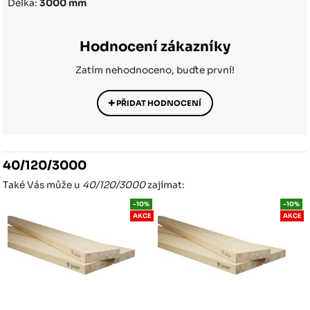
Délka:
3000 mm
Hodnocení zákazníky
Zatím nehodnoceno, buďte první!
PŘIDAT HODNOCENÍ
40/120/3000
Také Vás může u
40/120/3000
zajímat:
-10%
-10%
AKCE
AKCE