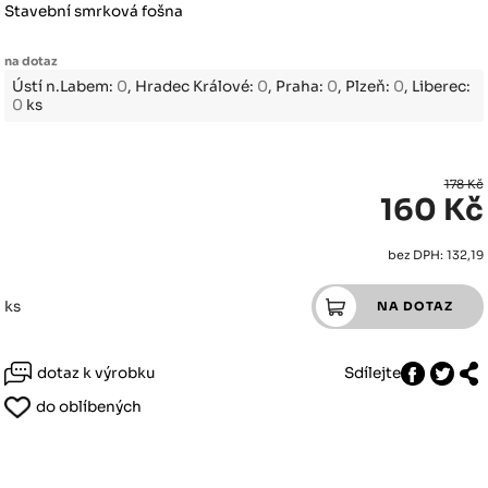
Stavební smrková fošna
na dotaz
Ústí n.Labem:
0
, Hradec Králové:
0
, Praha:
0
, Plzeň:
0
, Liberec:
0
ks
178 Kč
160 Kč
bez DPH: 132,19
ks
dotaz k výrobku
Sdílejte
do oblíbených