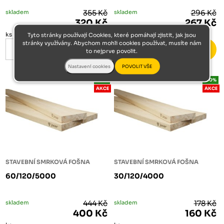
skladem
355 Kč
skladem
296 Kč
320 Kč
267 Kč
ks
ks
Tyto stránky používají Cookies, které pomáhají zjistit, jak jsou
stránky využívány. Abychom mohli cookies používat, musíte nám
to nejprve povolit.
-10%
-10%
AKCE
AKCE
STAVEBNÍ SMRKOVÁ FOŠNA
STAVEBNÍ SMRKOVÁ FOŠNA
60/120/5000
30/120/4000
skladem
444 Kč
skladem
178 Kč
400 Kč
160 Kč