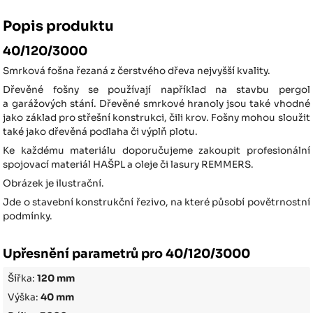
Popis produktu
40/120/3000
Smrková fošna řezaná z čerstvého dřeva nejvyšší kvality.
Dřevěné fošny se používají například na stavbu pergol
a garážových stání. Dřevěné smrkové hranoly jsou také vhodné
jako základ pro střešní konstrukci, čili krov. Fošny mohou sloužit
také jako dřevěná podlaha či výplň plotu.
Ke každému materiálu doporučujeme zakoupit profesionální
spojovací materiál HAŠPL a oleje či lasury REMMERS.
Obrázek je ilustrační.
Jde o stavební konstrukční řezivo, na které působí povětrnostní
podmínky.
Upřesnění parametrů pro 40/120/3000
Šířka:
120 mm
Výška:
40 mm