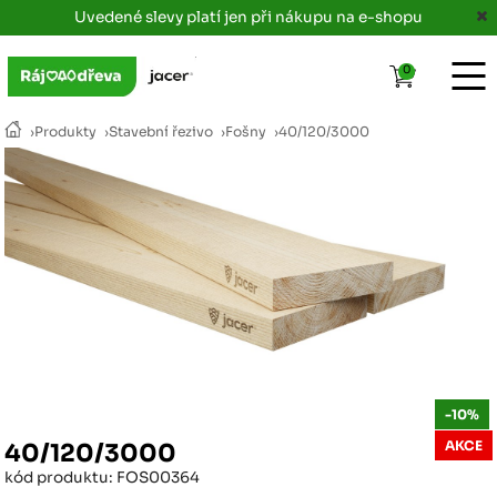
Uvedené slevy platí jen při nákupu na e-shopu
0
›
Produkty
›
Stavební řezivo
›
Fošny
›
40/120/3000
-10%
AKCE
40/120/3000
kód produktu: FOS00364