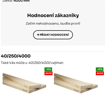
Délka:
4000 mm
Hodnocení zákazníky
Zatím nehodnoceno, buďte první!
PŘIDAT HODNOCENÍ
40/250/4000
Také Vás může u
40/250/4000
zajímat:
-10%
-10%
AKCE
AKCE