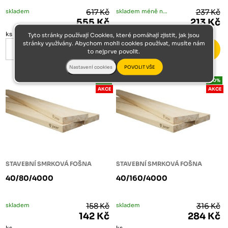
skladem
617 Kč
skladem méně než 5 ks
237 Kč
555 Kč
213 Kč
ks
ks
Tyto stránky používají Cookies, které pomáhají zjistit, jak jsou
stránky využívány. Abychom mohli cookies používat, musíte nám
to nejprve povolit.
-10%
-10%
AKCE
AKCE
STAVEBNÍ SMRKOVÁ FOŠNA
STAVEBNÍ SMRKOVÁ FOŠNA
40/80/4000
40/160/4000
skladem
158 Kč
skladem
316 Kč
142 Kč
284 Kč
ks
ks