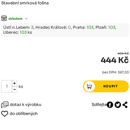
Stavební smrková fošna
skladem
Ústí n.Labem:
3
, Hradec Králové:
0
, Praha:
103
, Plzeň:
103
,
Liberec:
103
ks
494 Kč
444 Kč
bez DPH: 367,20
ks
dotaz k výrobku
Sdílejte
do oblíbených