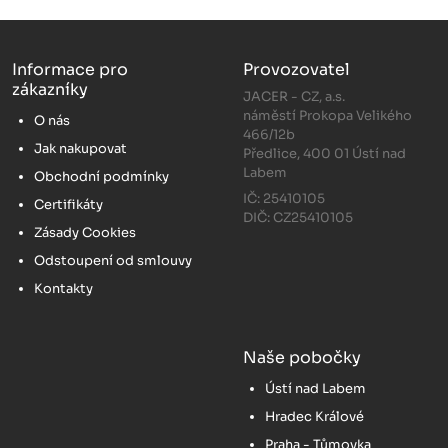
Informace pro
Provozovatel
zákazníky
JACER - CZ, a.s.
náměstí Prokopa Velikého
O nás
466/12b
Jak nakupovat
Předlice, 400 01 Ústí nad
Labem
Obchodní podmínky
IČ: 25410105
Certifikáty
DIČ: CZ25410105
Zásady Cookies
Odstoupení od smlouvy
Kontakty
Naše pobočky
Ústí nad Labem
Hradec Králové
Praha - Tůmovka