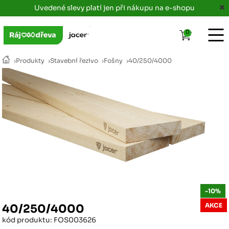
Uvedené slevy platí jen při nákupu na e-shopu
0
›
Produkty
›
Stavební řezivo
›
Fošny
›
40/250/4000
-10%
AKCE
40/250/4000
kód produktu: FOS003626