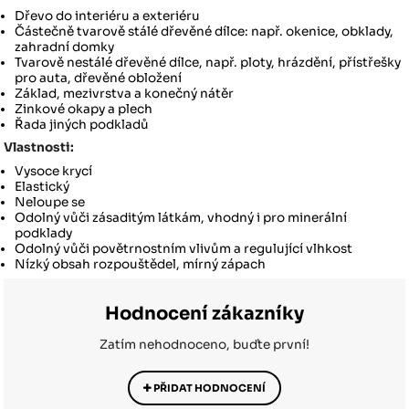
Dřevo do interiéru a exteriéru
Částečně tvarově stálé dřevěné dílce: např. okenice, obklady,
zahradní domky
Tvarově nestálé dřevěné dílce, např. ploty, hrázdění, přístřešky
pro auta, dřevěné obložení
Základ, mezivrstva a konečný nátěr
Zinkové okapy a plech
Řada jiných podkladů
Vlastnosti:
Vysoce krycí
Elastický
Neloupe se
Odolný vůči zásaditým látkám, vhodný i pro minerální
podklady
Odolný vůči povětrnostním vlivům a regulující vlhkost
Nízký obsah rozpouštědel, mírný zápach
Hodnocení zákazníky
Zatím nehodnoceno, buďte první!
PŘIDAT HODNOCENÍ