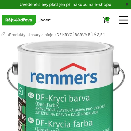
Uvedené slevy platí jen při nákupu na e-shopu
0
›
Produkty
›
Lasury a oleje
›
DF KRYCÍ BARVA BÍLÁ 2,5 l