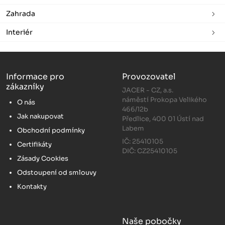
Zahrada
Interiér
Informace pro
Provozovatel
zákazníky
JACER - CZ, a.s.
náměstí Prokopa Velikého
O nás
466/12b
Jak nakupovat
Předlice, 400 01 Ústí nad
Labem
Obchodní podmínky
IČ: 25410105
Certifikáty
DIČ: CZ25410105
Zásady Cookies
Odstoupení od smlouvy
Kontakty
Naše pobočky