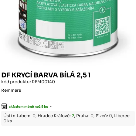
DF KRYCÍ BARVA BÍLÁ 2,5 l
kód produktu: REM00140
Remmers
skladem méně než 5 ks
Ústí n.Labem:
0
, Hradec Králové:
2
, Praha:
0
, Plzeň:
0
, Liberec:
0
ks