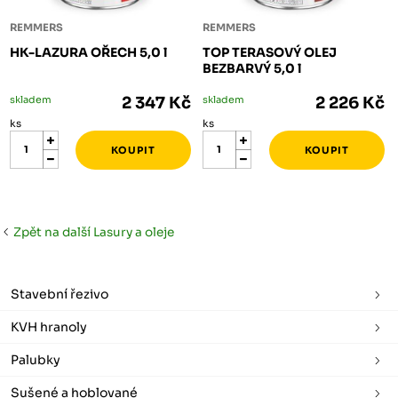
REMMERS
REMMERS
HK-LAZURA OŘECH 5,0 l
TOP TERASOVÝ OLEJ
BEZBARVÝ 5,0 l
skladem
2 347 Kč
skladem
2 226 Kč
ks
ks
Zpět na další Lasury a oleje
Stavební řezivo
KVH hranoly
Palubky
Sušené a hoblované