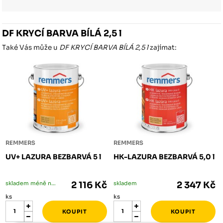
DF KRYCÍ BARVA BÍLÁ 2,5 l
Také Vás může u
DF KRYCÍ BARVA BÍLÁ 2,5 l
zajímat:
REMMERS
REMMERS
UV+ LAZURA BEZBARVÁ 5 l
HK-LAZURA BEZBARVÁ 5,0 l
skladem méně než 5 ks
2 116 Kč
skladem
2 347 Kč
ks
ks