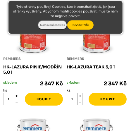
Tyto stránky používají Cookies, které pomáhají zjistit, jak jsou
stránky využívány. Abychom mohli cookies používat, musíte nám
to nejprve povolit.
REMMERS
REMMERS
HK-LAZURA PINIE/MODŘÍN
HK-LAZURA TEAK 5,0 l
5,0 l
skladem
2 347 Kč
skladem
2 347 Kč
ks
ks