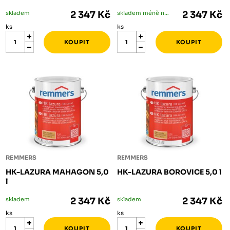
skladem
2 347 Kč
skladem méně než 5 ks
2 347 Kč
ks
ks
REMMERS
REMMERS
HK-LAZURA MAHAGON 5,0
HK-LAZURA BOROVICE 5,0 l
l
skladem
2 347 Kč
skladem
2 347 Kč
ks
ks