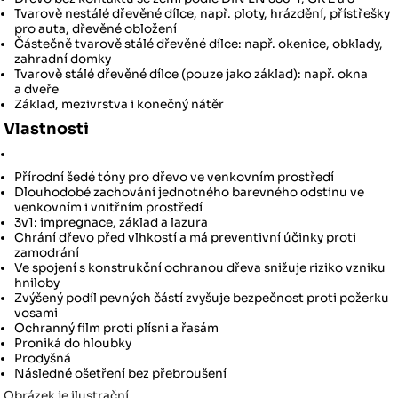
Tvarově nestálé dřevěné dílce, např. ploty, hrázdění, přístřešky
pro auta, dřevěné obložení
Částečně tvarově stálé dřevěné dílce: např. okenice, obklady,
zahradní domky
Tvarově stálé dřevěné dílce (pouze jako základ): např. okna
a dveře
Základ, mezivrstva i konečný nátěr
Vlastnosti
Přírodní šedé tóny pro dřevo ve venkovním prostředí
Dlouhodobé zachování jednotného barevného odstínu ve
venkovním i vnitřním prostředí
3v1: impregnace, základ a lazura
Chrání dřevo před vlhkostí a má preventivní účinky proti
zamodrání
Ve spojení s konstrukční ochranou dřeva snižuje riziko vzniku
hniloby
Zvýšený podíl pevných částí zvyšuje bezpečnost proti požerku
vosami
Ochranný film proti plísni a řasám
Proniká do hloubky
Prodyšná
Následné ošetření bez přebroušení
Obrázek je ilustrační.