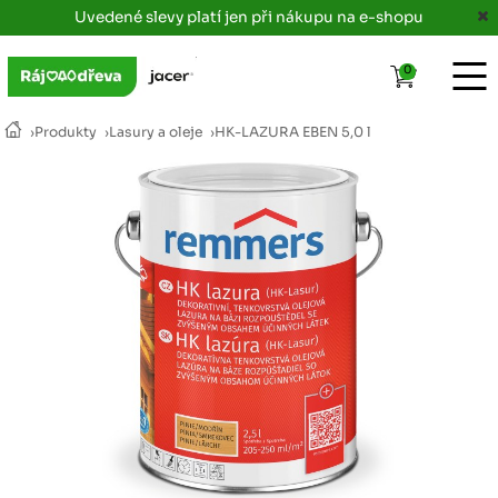
Uvedené slevy platí jen při nákupu na e-shopu
0
›
Produkty
›
Lasury a oleje
›
HK-LAZURA EBEN 5,0 l