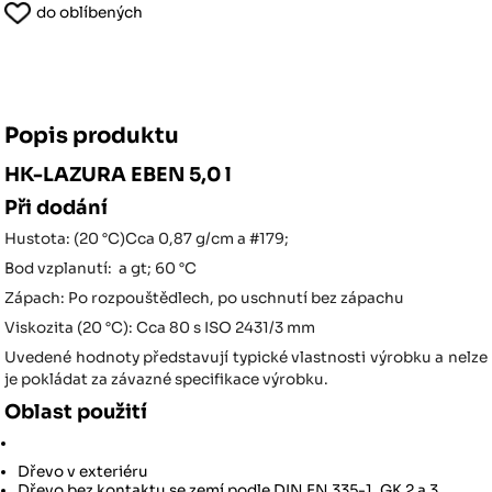
do oblíbených
Popis produktu
HK-LAZURA EBEN 5,0 l
Při dodání
Hustota: (20 °C)Cca 0,87 g/cm a #179;
Bod vzplanutí: a gt; 60 °C
Zápach: Po rozpouštědlech, po uschnutí bez zápachu
Viskozita (20 °C): Cca 80 s ISO 2431/3 mm
Uvedené hodnoty představují typické vlastnosti výrobku a nelze
je pokládat za závazné specifikace výrobku.
Oblast použití
Dřevo v exteriéru
Dřevo bez kontaktu se zemí podle DIN EN 335-1, GK 2 a 3