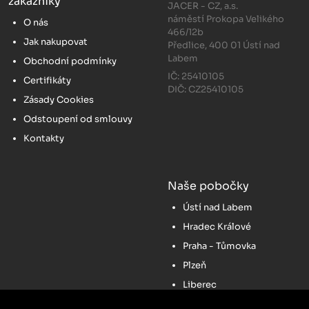
zákazníky
JACER - CZ, a.s.
náměstí Prokopa Velikého
O nás
466/12b
Jak nakupovat
Předlice, 400 01 Ústí nad
Labem
Obchodní podmínky
IČ: 25410105
Certifikáty
DIČ: CZ25410105
Zásady Cookies
Odstoupení od smlouvy
Kontakty
Naše pobočky
Ústí nad Labem
Hradec Králové
Praha - Tůmovka
Plzeň
Liberec