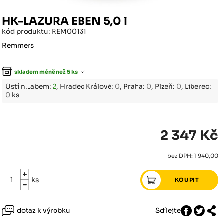
HK-LAZURA EBEN 5,0 l
kód produktu: REM00131
Remmers
skladem méně než 5 ks
Ústí n.Labem:
2
, Hradec Králové:
0
, Praha:
0
, Plzeň:
0
, Liberec:
0
ks
2 347 Kč
bez DPH: 1 940,00
ks
dotaz k výrobku
Sdílejte