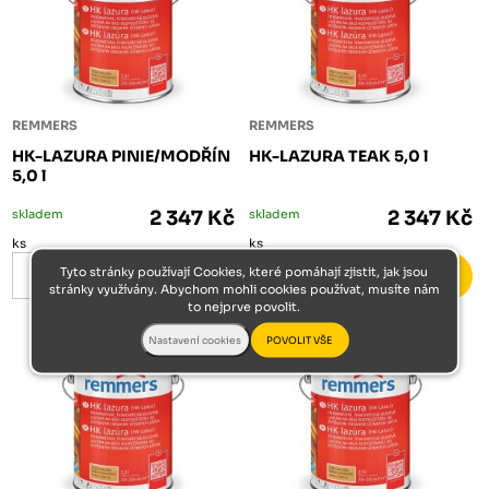
REMMERS
REMMERS
HK-LAZURA PINIE/MODŘÍN
HK-LAZURA TEAK 5,0 l
5,0 l
skladem
2 347 Kč
skladem
2 347 Kč
ks
ks
Tyto stránky používají Cookies, které pomáhají zjistit, jak jsou
stránky využívány. Abychom mohli cookies používat, musíte nám
to nejprve povolit.