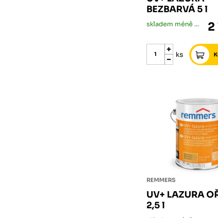
BEZBARVÁ 5 l
skladem méně než 5 ks
2
ks
REMMERS
UV+ LAZURA O
2,5 l