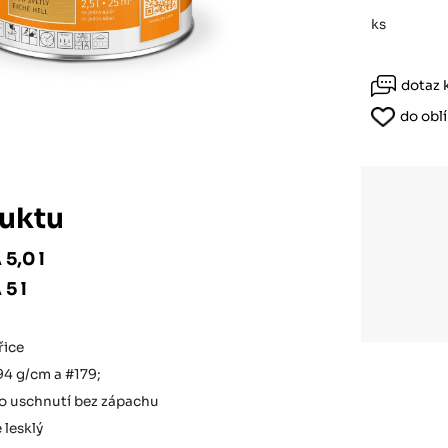
Růžodol XI – Liberec, 460 01
ks
dotaz 
do obl
uktu
5,0 l
5 l
řice
94 g/cm a #179;
po uschnutí bez zápachu
 lesklý