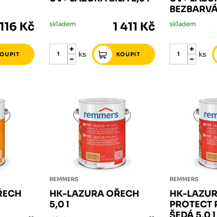
BEZBARVÁ 
 116 Kč
skladem
1 411 Kč
skladem
ks
ks
REMMERS
REMMERS
ŘECH
HK-LAZURA OŘECH
HK-LAZUR
5,0 l
PROTECT 
ŠEDÁ 5,0 l