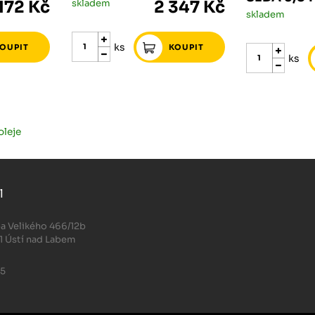
 172 Kč
skladem
2 347 Kč
skladem
ks
ks
oleje
l
.
a Velikého 466/12b
1 Ústí nad Labem
05