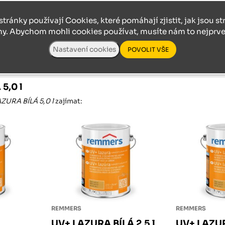
 amp; kobalt
stránky používají Cookies, které pomáhají zjistit, jak jsou s
ny. Abychom mohli cookies používat, musíte nám to nejprve 
trů pro UV+ LAZURA BÍLÁ 5,0 l
5,0 l
ZURA BÍLÁ 5,0 l
zajímat:
REMMERS
REMMERS
UV+ LAZURA BÍLÁ 2,5 l
UV+ LAZU