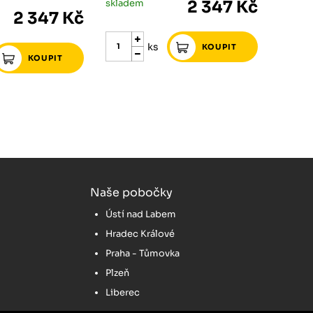
skladem
2 347 Kč
2 347 Kč
ks
Naše pobočky
Ústí nad Labem
Hradec Králové
Praha - Tůmovka
Plzeň
Liberec