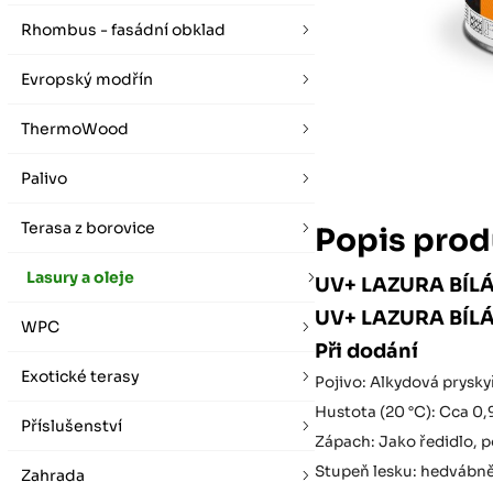
vybírat zde
Po-Pá 07:00 - 16:00, So 08:00 - 12:00 (ne Liberec)
Zimní otevírací doba (listopad - únor)
Rhombus - fasádní obklad
Po-Pá 08:00 - 16:00, So 08:00 - 12:00 (ne Liberec)
Evropský modřín
ThermoWood
Palivo
Terasa z borovice
Popis prod
Lasury a oleje
UV+ LAZURA BÍLÁ 
UV+ LAZURA BÍLÁ 
WPC
Při dodání
Exotické terasy
Pojivo: Alkydová prysky
Hustota (20 °C): Cca 0,
Příslušenství
Zápach: Jako ředidlo, 
Stupeň lesku: hedvábně
Zahrada