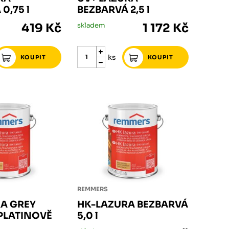
0,75 l
BEZBARVÁ 2,5 l
419 Kč
skladem
1 172 Kč
ks
REMMERS
A GREY
HK-LAZURA BEZBARVÁ
PLATINOVĚ
5,0 l