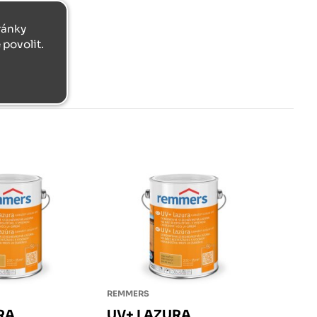
tránky
povolit.
REMMERS
RA
UV+ LAZURA