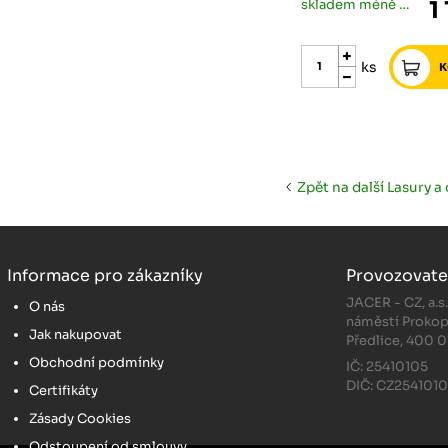
skladem méně než 5 ks
1
ks
Zpět na další Lasury a 
Informace pro zákazníky
Provozovate
JACER - CZ, a.s
O nás
náměstí Prokop
Jak nakupovat
Předlice, 400 0
Obchodní podmínky
IČ: 25410105
DIČ: CZ254101
Certifikáty
Zásady Cookies
Odstoupení od smlouvy