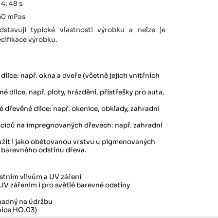
4: 48 s
150 mPas
stavují typické vlastnosti výrobku a nelze je
cifikace výrobku.
dílce: např. okna a dveře (včetně jejich vnitřních
é dílce, např. ploty, hrázdění, přístřešky pro auta,
é dřevěné dílce: např. okenice, obklady, zahradní
ocidů na impregnovaných dřevech: např. zahradní
užít i jako obětovanou vrstvu u pigmenovaných
 barevného odstínu dřeva.
stním vlivům a UV záření
V zářením i pro světlé barevné odstíny
snadný na údržbu
nice HO.03)