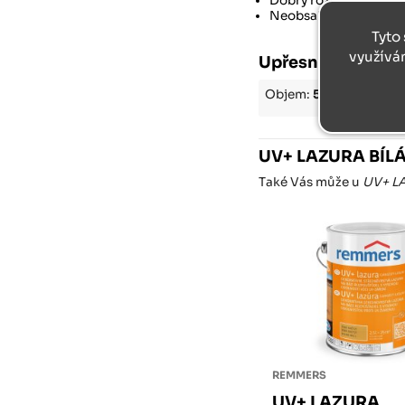
Dobrý rozliv
Neobsahuje biocidy a
Tyto 
využívá
Upřesnění parame
Objem:
5 l
UV+ LAZURA BÍLÁ 
Také Vás může u
UV+ LA
REMMERS
UV+ LAZURA