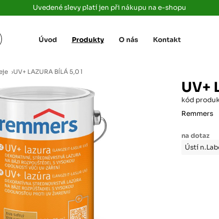
Uvedené slevy platí jen při nákupu na e-shopu
Úvod
Produkty
O nás
Kontakt
Žižkova 3363/78
+420 733 733 
 Labem
(parkoviště MAKRO)
rajdrevausti
j
eje
›
UV+ LAZURA BÍLÁ 5,0 l
Ústí nad Labem, 400 01
UV+ 
Rovná 181
+420 731 616 7
rálové
kód produ
(parkoviště MAKRO)
rajdrevahradec
Březhrad, Hradec Králové, 503 32
Remmers
Tůmovka 110
+420 734 850 
na dotaz
(Za čerpací stanicí TANK ONO)
rajdrevapraha
Ústí n.La
Předboj, 250 72
Rokycanská 2656/2,
+420 603 162 
(parkoviště Albert)
rajdrevaplzen
Plzeň 4, 301 00
Partyzánská
+420 733 733 
(na konci ulice u zrcadla)
rajdrevalibere