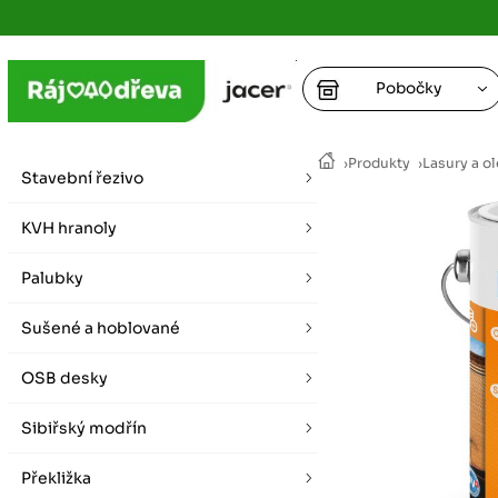
Pobočky
Ústí nad
›
Produkty
›
Lasury a ol
vybírat zde
Stavební řezivo
+
Hradec K
+
KVH hranoly
+
+
vybírat zde
Palubky
+
Praha
Sušené a hoblované
vybírat zde
OSB desky
Plzeň
vybírat zde
Sibiřský modřín
Liberec
Překližka
Letní otevírací doba (březen - říjen)