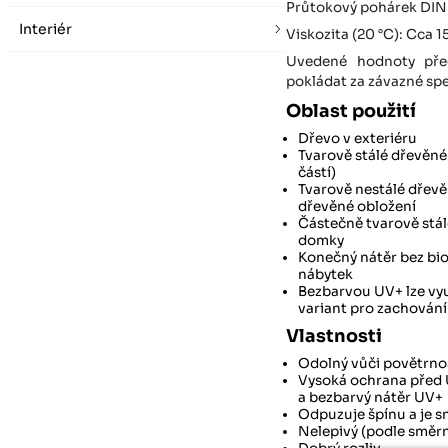
Průtokový pohárek DIN 
Interiér
Viskozita (20 °C): Cca 
Uvedené hodnoty před
pokládat za závazné spe
Oblast použití
Dřevo v exteriéru
Tvarově stálé dřevěné 
částí)
Tvarově nestálé dřevěn
dřevěné obložení
Částečně tvarově stál
domky
Konečný nátěr bez bi
nábytek
Bezbarvou UV+ lze vy
variant pro zachování
Vlastnosti
Odolný vůči povětrno
Vysoká ochrana před U
a bezbarvý nátěr UV+
Odpuzuje špínu a je 
Nelepivý (podle směr