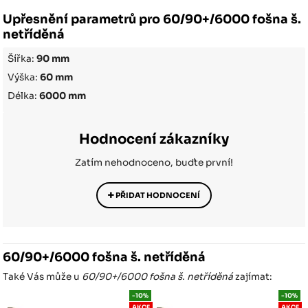
Upřesnění parametrů pro 60/90+/6000 fošna š.
netříděná
Šířka:
90 mm
Výška:
60 mm
Délka:
6000 mm
Hodnocení zákazníky
Zatím nehodnoceno, buďte první!
PŘIDAT HODNOCENÍ
60/90+/6000 fošna š. netříděná
Také Vás může u
60/90+/6000 fošna š. netříděná
zajímat:
-10%
-10%
AKCE
AKCE