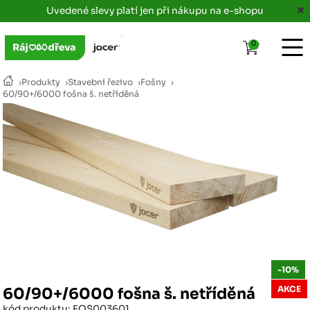
Uvedené slevy platí jen při nákupu na e-shopu
0
›
Produkty
›
Stavební řezivo
›
Fošny
›
60/90+/6000 fošna š. netříděná
-10%
AKCE
60/90+/6000 fošna š. netříděná
kód produktu: FOS003601