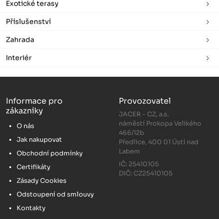
Exotické terasy
Příslušenství
Zahrada
Interiér
Informace pro
Provozovatel
zákazníky
JACER - CZ, a.s.
náměstí Prokopa Velikého
O nás
466/12b
Jak nakupovat
Předlice, 400 01 Ústí nad
Labem
Obchodní podmínky
IČ: 25410105
Certifikáty
DIČ: CZ25410105
Zásady Cookies
Odstoupení od smlouvy
Kontakty