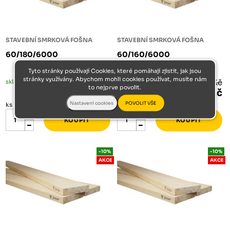
STAVEBNÍ SMRKOVÁ FOŠNA
STAVEBNÍ SMRKOVÁ FOŠNA
60/180/6000
60/160/6000
Tyto stránky používají Cookies, které pomáhají zjistit, jak jsou
stránky využívány. Abychom mohli cookies používat, musíte nám
skladem
902 Kč
skladem
802 Kč
to nejprve povolit.
812 Kč
721 Kč
ks
ks
-10%
-10%
AKCE
AKCE