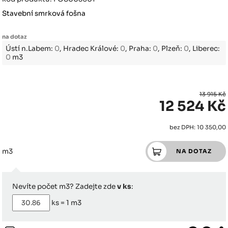
Stavební smrková fošna
na dotaz
Ústí n.Labem:
0
, Hradec Králové:
0
, Praha:
0
, Plzeň:
0
, Liberec:
0
m3
13 915 Kč
12 524 Kč
bez DPH: 10 350,00
m3
Nevíte počet m3? Zadejte zde
v ks
:
ks =
1
m3