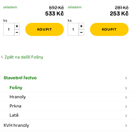
skladem
592 Kč
skladem
281 Kč
533 Kč
253 Kč
ks
ks
Zpět na další Fošny
Stavební řezivo
Fošny
Hranoly
Prkna
Latě
KVH hranoly