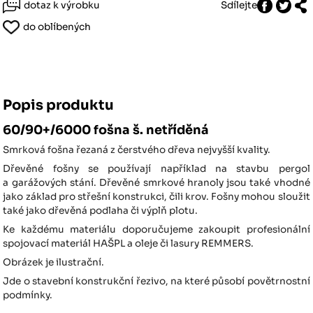
dotaz k výrobku
Sdílejte
do oblíbených
Popis produktu
60/90+/6000 fošna š. netříděná
Smrková fošna řezaná z čerstvého dřeva nejvyšší kvality.
Dřevěné fošny se používají například na stavbu pergol
a garážových stání. Dřevěné smrkové hranoly jsou také vhodné
jako základ pro střešní konstrukci, čili krov. Fošny mohou sloužit
také jako dřevěná podlaha či výplň plotu.
Ke každému materiálu doporučujeme zakoupit profesionální
spojovací materiál HAŠPL a oleje či lasury REMMERS.
Obrázek je ilustrační.
Jde o stavební konstrukční řezivo, na které působí povětrnostní
podmínky.