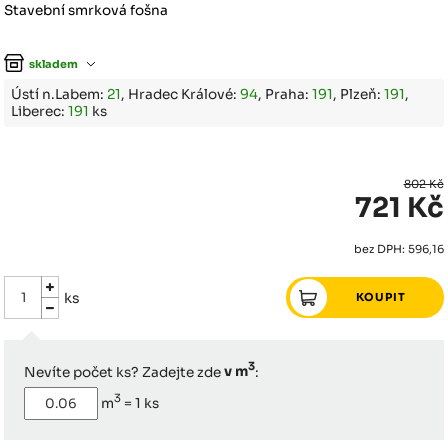
Stavební smrková fošna
skladem
Ústí n.Labem:
21
, Hradec Králové:
94
, Praha:
191
, Plzeň:
191
,
Liberec:
191
ks
802 Kč
721 Kč
bez DPH: 596,16
ks
3
Nevíte počet ks? Zadejte zde
v m
:
3
m
=
1
ks