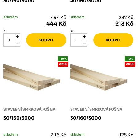
50/160/5000
40/160/3000
skladem
494 Kč
skladem
237 Kč
444 Kč
213 Kč
ks
ks
-10%
-10%
AKCE
AKCE
STAVEBNÍ SMRKOVÁ FOŠNA
STAVEBNÍ SMRKOVÁ FOŠNA
30/160/5000
30/160/3000
skladem
296 Kč
skladem
178 Kč