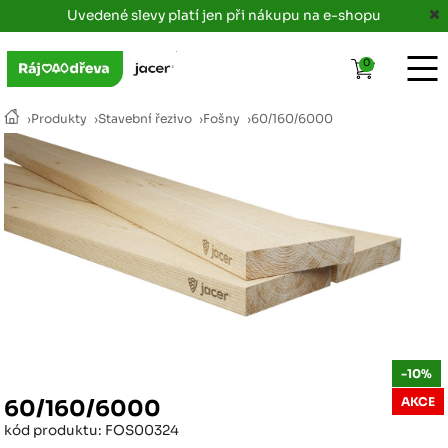
Uvedené slevy platí jen při nákupu na e-shopu
0
›
Produkty
›
Stavební řezivo
›
Fošny
›
60/160/6000
-10%
AKCE
60/160/6000
kód produktu: FOS00324