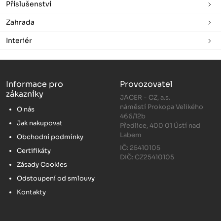
Příslušenství
Zahrada
Interiér
Informace pro
Provozovatel
zákazníky
JACER - CZ, a.s.
náměstí Prokopa Velikého
O nás
466/12b
Jak nakupovat
Předlice, 400 01 Ústí nad
Labem
Obchodní podmínky
IČ: 25410105
Certifikáty
DIČ: CZ25410105
Zásady Cookies
Odstoupení od smlouvy
Kontakty