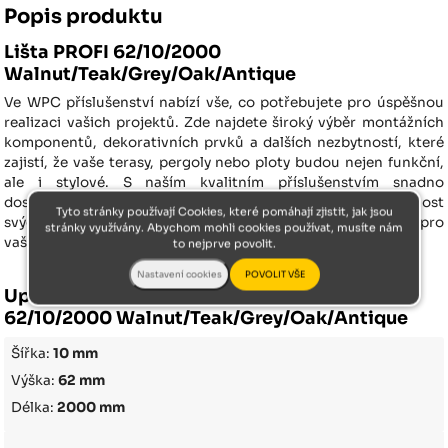
Popis produktu
Lišta PROFI 62/10/2000
Walnut/Teak/Grey/Oak/Antique
Ve WPC příslušenství nabízí vše, co potřebujete pro úspěšnou
realizaci vašich projektů. Zde najdete široký výběr montážních
komponentů, dekorativních prvků a dalších nezbytností, které
zajistí, že vaše terasy, pergoly nebo ploty budou nejen funkční,
ale i stylové. S naším kvalitním příslušenstvím snadno
dosáhnete profesionálních výsledků a prodloužíte životnost
Tyto stránky používají Cookies, které pomáhají zjistit, jak jsou
svých WPC konstrukcí. Objevte naši nabídku a vybavte se pro
stránky využívány. Abychom mohli cookies používat, musíte nám
vaše projekty!
to nejprve povolit.
Upřesnění parametrů pro Lišta PROFI
62/10/2000 Walnut/Teak/Grey/Oak/Antique
Šířka:
10 mm
Výška:
62 mm
Délka:
2000 mm