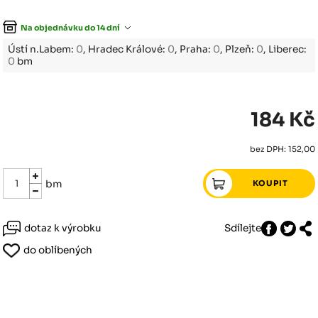
Na objednávku do 14 dní
Ústí n.Labem:
0
, Hradec Králové:
0
, Praha:
0
, Plzeň:
0
, Liberec:
0
bm
184 Kč
bez DPH: 152,00
bm
dotaz k výrobku
Sdílejte
do oblíbených