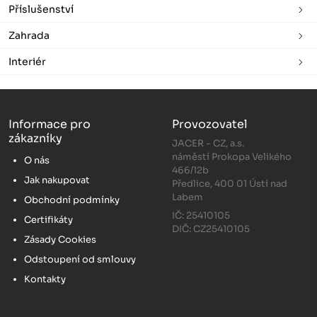
Příslušenství
Zahrada
Interiér
Informace pro
Provozovatel
zákazníky
JACER - CZ, a.s.
náměstí Prokopa Velikého
O nás
466/12b
Jak nakupovat
Předlice, 400 01 Ústí nad
Labem
Obchodní podmínky
IČ: 25410105
Certifikáty
DIČ: CZ25410105
Zásady Cookies
Odstoupení od smlouvy
Kontakty