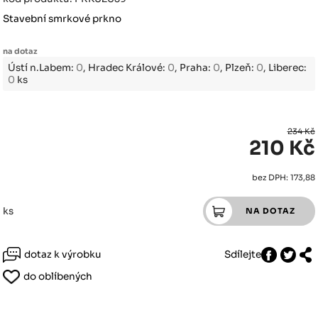
Stavební smrkové prkno
na dotaz
Ústí n.Labem:
0
, Hradec Králové:
0
, Praha:
0
, Plzeň:
0
, Liberec:
0
ks
234 Kč
210 Kč
bez DPH: 173,88
ks
dotaz k výrobku
Sdílejte
do oblíbených