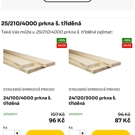
25/210/4000 prkna š. tříděná
Také Vás může u
25/210/4000 prkna š. tříděná
zajímat:
-10%
-10%
AKCE
AKCE
STAVEBNÍ SMRKOVÉ PRKNO
STAVEBNÍ SMRKOVÉ PRKNO
24/100/4000 prkna š.
24/120/3000 prkna š.
tříděná
tříděná
skladem
107 Kč
skladem
96 Kč
96 Kč
87 Kč
ks
ks