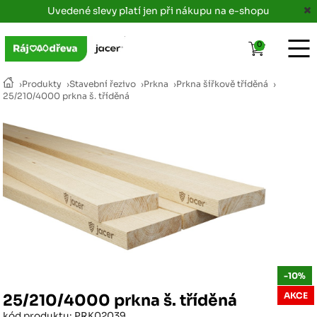
Uvedené slevy platí jen při nákupu na e-shopu
0
›
Produkty
›
Stavební řezivo
›
Prkna
›
Prkna šířkově tříděná
›
25/210/4000 prkna š. tříděná
-10%
AKCE
25/210/4000 prkna š. tříděná
kód produktu: PRK02039