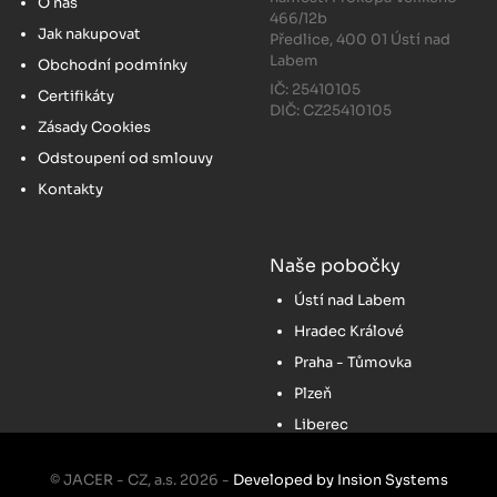
O nás
466/12b
Jak nakupovat
Předlice, 400 01 Ústí nad
Labem
Obchodní podmínky
IČ: 25410105
Certifikáty
DIČ: CZ25410105
Zásady Cookies
Odstoupení od smlouvy
Kontakty
Naše pobočky
Ústí nad Labem
Hradec Králové
Praha - Tůmovka
Plzeň
Liberec
© JACER - CZ, a.s. 2026 -
Developed by Insion Systems