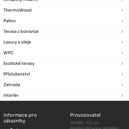
ThermoWood
Palivo
Terasa z borovice
Lasury a oleje
WPC
Exotické terasy
Příslušenství
Zahrada
Interiér
Informace pro
Provozovatel
zákazníky
JACER - CZ, a.s.
náměstí Prokopa Velikého