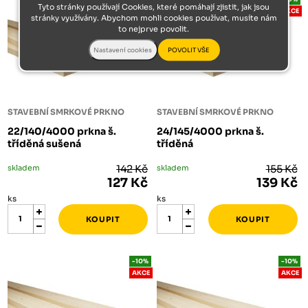
Tyto stránky používají Cookies, které pomáhají zjistit, jak jsou
AKCE
AKCE
stránky využívány. Abychom mohli cookies používat, musíte nám
to nejprve povolit.
STAVEBNÍ SMRKOVÉ PRKNO
STAVEBNÍ SMRKOVÉ PRKNO
22/140/4000 prkna š.
24/145/4000 prkna š.
tříděná sušená
tříděná
skladem
142 Kč
skladem
155 Kč
127 Kč
139 Kč
ks
ks
-10%
-10%
AKCE
AKCE