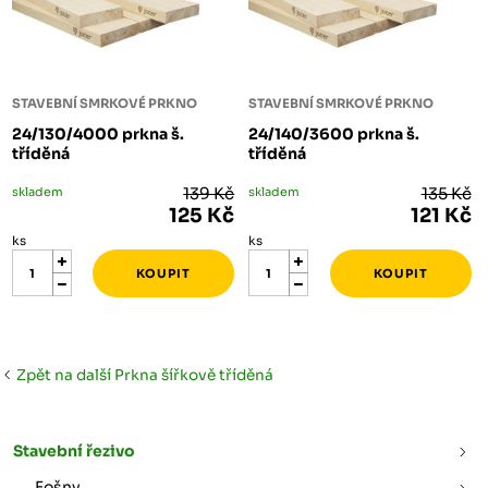
STAVEBNÍ SMRKOVÉ PRKNO
STAVEBNÍ SMRKOVÉ PRKNO
24/130/4000 prkna š.
24/140/3600 prkna š.
tříděná
tříděná
skladem
139 Kč
skladem
135 Kč
125 Kč
121 Kč
ks
ks
Zpět na další Prkna šířkově tříděná
Stavební řezivo
Fošny