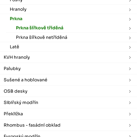
Hranoly
Prkna
Prkna šířkově tříděná
Prkna šířkově netříděná
Latě
KVH hranoly
Palubky
Sušené a hoblované
OSB desky
Sibiřský modřín
Překližka
Rhombus - fasádní obklad
Evropský modřín