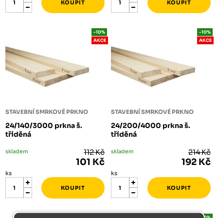
-10%
-10%
AKCE
AKCE
STAVEBNÍ SMRKOVÉ PRKNO
STAVEBNÍ SMRKOVÉ PRKNO
24/140/3000 prkna š.
24/200/4000 prkna š.
tříděná
tříděná
skladem
112 Kč
skladem
214 Kč
101 Kč
192 Kč
ks
ks
-10%
-10%