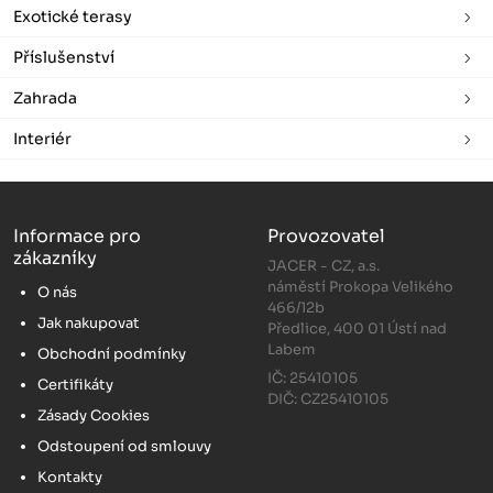
Exotické terasy
Příslušenství
Zahrada
Interiér
Informace pro
Provozovatel
zákazníky
JACER - CZ, a.s.
náměstí Prokopa Velikého
O nás
466/12b
Jak nakupovat
Předlice, 400 01 Ústí nad
Labem
Obchodní podmínky
IČ: 25410105
Certifikáty
DIČ: CZ25410105
Zásady Cookies
Odstoupení od smlouvy
Kontakty