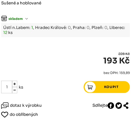
Sušené a hoblované
skladem
Ústí n.Labem:
1
, Hradec Králové:
0
, Praha:
0
, Plzeň:
0
, Liberec:
12
ks
228 Kč
193 Kč
bez DPH: 159,89
ks
dotaz k výrobku
Sdílejte
do oblíbených