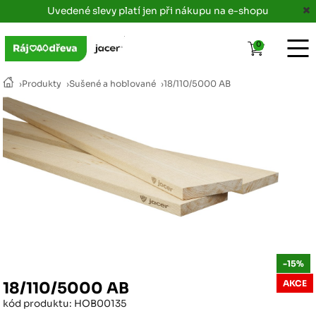
Uvedené slevy platí jen při nákupu na e-shopu
0
›
Produkty
›
Sušené a hoblované
›
18/110/5000 AB
-15%
AKCE
18/110/5000 AB
kód produktu: HOB00135