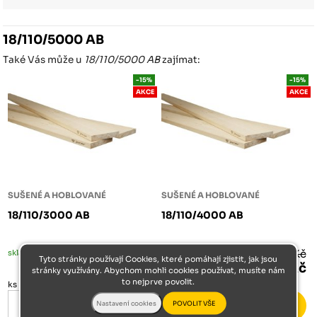
18/110/5000 AB
Také Vás může u
18/110/5000 AB
zajímat:
-15%
-15%
AKCE
AKCE
SUŠENÉ A HOBLOVANÉ
SUŠENÉ A HOBLOVANÉ
18/110/3000 AB
18/110/4000 AB
skladem
137 Kč
skladem
182 Kč
Tyto stránky používají Cookies, které pomáhají zjistit, jak jsou
116 Kč
155 Kč
stránky využívány. Abychom mohli cookies používat, musíte nám
to nejprve povolit.
ks
ks