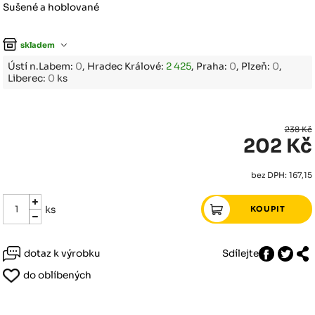
Sušené a hoblované
skladem
Ústí n.Labem:
0
, Hradec Králové:
2 425
, Praha:
0
, Plzeň:
0
,
Liberec:
0
ks
238 Kč
202 Kč
bez DPH: 167,15
ks
dotaz k výrobku
Sdílejte
do oblíbených