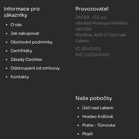
Informace pro
Provozovatel
zákazníky
JACER - CZ, a.s.
náměstí Prokopa Velikého
O nás
466/12b
Jak nakupovat
Předlice, 400 01 Ústí nad
Labem
Obchodní podmínky
IČ: 25410105
Certifikáty
DIČ: CZ25410105
Zásady Cookies
Odstoupení od smlouvy
Kontakty
Naše pobočky
Ústí nad Labem
Hradec Králové
Praha - Tůmovka
Plzeň