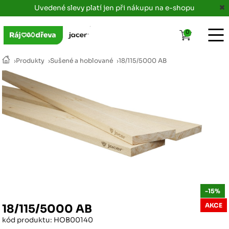
Uvedené slevy platí jen při nákupu na e-shopu
0
›
Produkty
›
Sušené a hoblované
›
18/115/5000 AB
-15%
AKCE
18/115/5000 AB
kód produktu: HOB00140