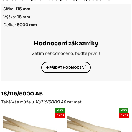
Šířka:
115 mm
Výška:
18 mm
Délka:
5000 mm
Hodnocení zákazníky
Zatím nehodnoceno, buďte první!
PŘIDAT HODNOCENÍ
18/115/5000 AB
Také Vás může u
18/115/5000 AB
zajímat:
-15%
-15%
AKCE
AKCE