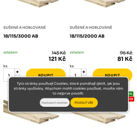
SUŠENÉ A HOBLOVANÉ
SUŠENÉ A HOBLOVANÉ
18/115/3000 AB
18/115/2000 AB
skladem
143 Kč
skladem
95 Kč
121 Kč
81 Kč
ks
ks
Tyto stránky používají Cookies, které pomáhají zjistit, jak jsou
stránky využívány. Abychom mohli cookies používat, musíte nám
to nejprve povolit.
-15%
-15%
AKCE
AKCE