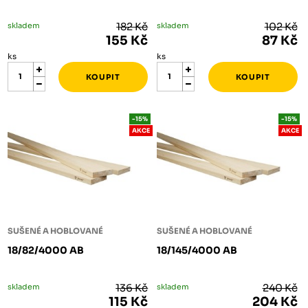
skladem
182 Kč
skladem
102 Kč
155 Kč
87 Kč
ks
ks
-15%
-15%
AKCE
AKCE
SUŠENÉ A HOBLOVANÉ
SUŠENÉ A HOBLOVANÉ
18/82/4000 AB
18/145/4000 AB
skladem
136 Kč
skladem
240 Kč
115 Kč
204 Kč