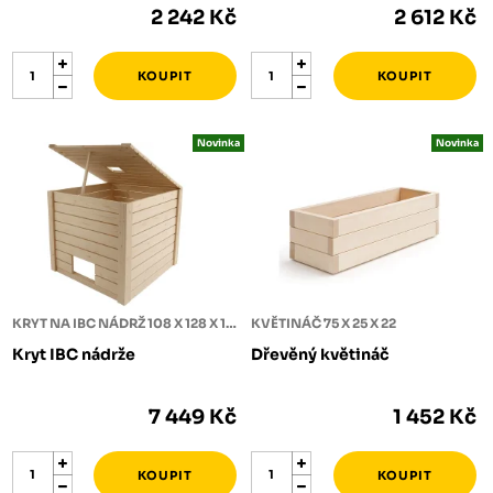
2 242 Kč
2 612 Kč
Novinka
Novinka
KRYT NA IBC NÁDRŽ 108 X 128 X 125
KVĚTINÁČ 75 X 25 X 22
Kryt IBC nádrže
Dřevěný květináč
7 449 Kč
1 452 Kč