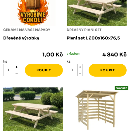
ČEKÁME NA VAŠE NÁPADY
DŘEVĚNÝ PIVNÍ SET
Dřevěné výrobky
Pivní set L 200x160x76,5
1,00 Kč
skladem
4 840 Kč
ks
ks
Novinka