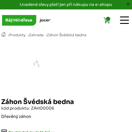
Uvedené slevy platí jen při nákupu na e-shopu
0
›
Produkty
›
Zahrada
›
Záhon Švédská bedna
Záhon Švédská bedna
kód produktu: ZAH00006
Dřevěný záhon