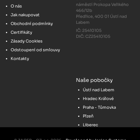
náměstí Prokopa Velikého
O nás
466/12b
Jak nakupovat
Předlice, 400 01 Ústí nad
Labem
Obchodní podmínky
IČ: 25410105
Certifikáty
DIČ: CZ25410105
Zásady Cookies
Odstoupení od smlouvy
Kontakty
Naše pobočky
Ústí nad Labem
Hradec Králové
Praha - Tůmovka
Plzeň
Liberec