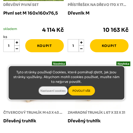
DŘEVĚNÝ PIVNÍ SET
PŘÍSTŘEŠEK NA DŘEVO 170 X 170 X 180
Pivní set M 160x160x76,5
Dřevník M
skladem
4 114 Kč
10 163 Kč
ks
Novinka
Novinka
Tyto stránky používají Cookies, které pomáhají zjistit, jak jsou
stránky využívány. Abychom mohli cookies používat, musíte nám
to nejprve povolit.
ČTVERCOVÝ TRUHLÍK M 43 X 43 X 38
ZAHRADNÍ TRUHLÍK L 67 X 33 X 31
Dřevěný truhlík
Dřevěný truhlík