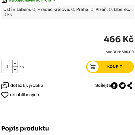
Na objednávku do 14 dní
Ústí n.Labem:
0
, Hradec Králové:
0
, Praha:
0
, Plzeň:
0
, Liberec:
0
ks
466 Kč
bez DPH: 385,00
ks
dotaz k výrobku
Sdílejte
do oblíbených
Popis produktu