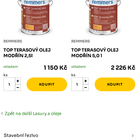
REMMERS
REMMERS
TOP TERASOVÝ OLEJ
TOP TERASOVÝ OLEJ
MODŘÍN 2,5l
MODŘÍN 5,0 l
skladem
1 150 Kč
skladem
2 226 Kč
ks
ks
Zpět na další Lasury a oleje
Stavební řezivo