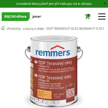
Uvedené slevy platí jen při nákupu na e-shopu
0
›
Produkty
›
Lasury a oleje
›
TOP TERASOVÝ OLEJ BEZBARVÝ 0,75 l