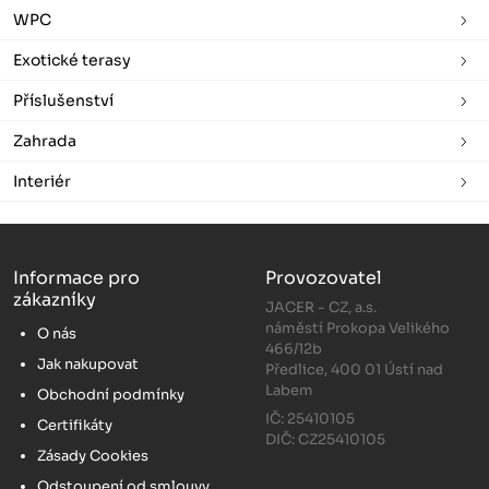
WPC
Exotické terasy
Příslušenství
Zahrada
Interiér
Informace pro
Provozovatel
zákazníky
JACER - CZ, a.s.
náměstí Prokopa Velikého
O nás
466/12b
Jak nakupovat
Předlice, 400 01 Ústí nad
Labem
Obchodní podmínky
IČ: 25410105
Certifikáty
DIČ: CZ25410105
Zásady Cookies
Odstoupení od smlouvy