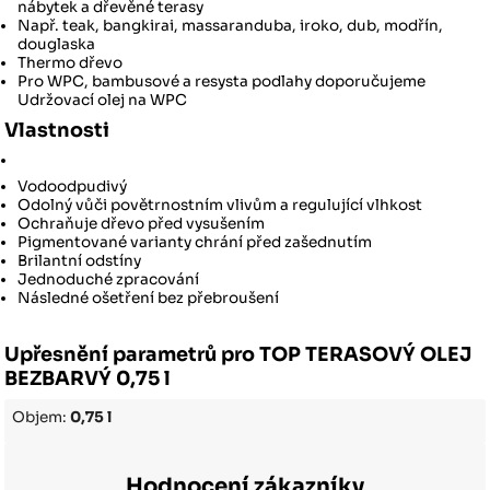
nábytek a dřevěné terasy
Např. teak, bangkirai, massaranduba, iroko, dub, modřín,
douglaska
Thermo dřevo
Pro WPC, bambusové a resysta podlahy doporučujeme
Udržovací olej na WPC
Vlastnosti
Vodoodpudivý
Odolný vůči povětrnostním vlivům a regulující vlhkost
Ochraňuje dřevo před vysušením
Pigmentované varianty chrání před zašednutím
Brilantní odstíny
Jednoduché zpracování
Následné ošetření bez přebroušení
Upřesnění parametrů pro TOP TERASOVÝ OLEJ
BEZBARVÝ 0,75 l
Objem:
0,75 l
Hodnocení zákazníky