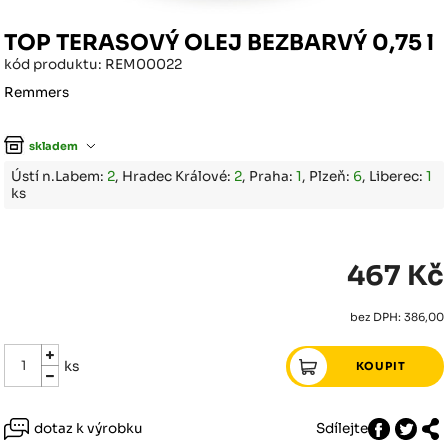
TOP TERASOVÝ OLEJ BEZBARVÝ 0,75 l
kód produktu: REM00022
Remmers
skladem
Ústí n.Labem:
2
, Hradec Králové:
2
, Praha:
1
, Plzeň:
6
, Liberec:
1
ks
467 Kč
bez DPH: 386,00
ks
dotaz k výrobku
Sdílejte