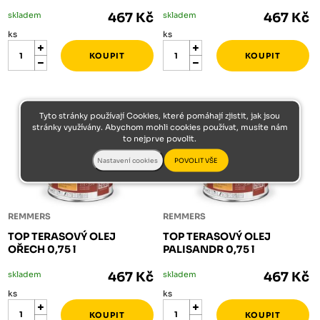
skladem
467 Kč
skladem
467 Kč
ks
ks
Tyto stránky používají Cookies, které pomáhají zjistit, jak jsou
stránky využívány. Abychom mohli cookies používat, musíte nám
to nejprve povolit.
REMMERS
REMMERS
TOP TERASOVÝ OLEJ
TOP TERASOVÝ OLEJ
OŘECH 0,75 l
PALISANDR 0,75 l
skladem
467 Kč
skladem
467 Kč
ks
ks