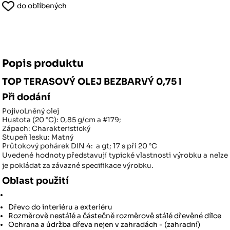
do oblíbených
Popis produktu
TOP TERASOVÝ OLEJ BEZBARVÝ 0,75 l
Při dodání
Pojivo
Lněný olej
Hustota (20 °C):
0,85 g/cm a #179;
Zápach:
Charakteristický
Stupeň lesku:
Matný
Průtokový pohárek DIN 4:
a gt; 17 s při 20 °C
Uvedené hodnoty představují typické vlastnosti výrobku a nelze
je pokládat za závazné specifikace výrobku.
Oblast použití
Dřevo do interiéru a exteriéru
Rozměrově nestálé a částečně rozměrově stálé dřevěné dílce
Ochrana a údržba dřeva nejen v zahradách - (zahradní)