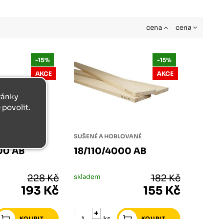
cena
cena
-15%
-15%
AKCE
AKCE
tránky
povolit.
LOVANÉ
SUŠENÉ A HOBLOVANÉ
00 AB
18/110/4000 AB
228 Kč
skladem
182 Kč
193 Kč
155 Kč
ks