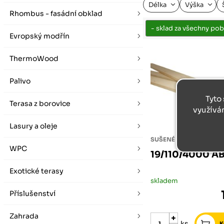
vybírat zde
Po-Pá 07:00 - 16:00, So 08:00 - 12:00 (ne Liberec)
Délka
Výška
Zimní otevírací doba (listopad - únor)
Rhombus - fasádní obklad
Po-Pá 08:00 - 16:00, So 08:00 - 12:00 (ne Liberec)
Evropský modřín
ThermoWood
Palivo
Tyto 
Terasa z borovice
využívá
Lasury a oleje
SUŠENÉ A HOBLOVANÉ
WPC
19/110/4000 A
Exotické terasy
skladem
Příslušenství
Zahrada
ks