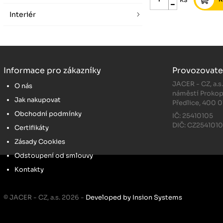
Interiér
Informace pro zákazníky
Provozovate
JACER - CZ, a.s
O nás
náměstí Prokop
Jak nakupovat
Předlice, 400 0
Obchodní podmínky
IČ: 25410105
DIČ: CZ254101
Certifikáty
Zásady Cookies
Odstoupení od smlouvy
Kontakty
© JACER - CZ, a.s. 2026 -
Developed by Insion Systems