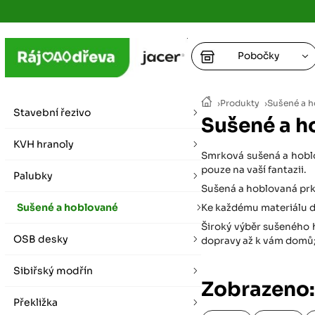
Pobočky
Ústí nad
›
Produkty
›
Sušené a 
vybírat zde
Stavební řezivo
Sušené a h
+
Hradec K
+
KVH hranoly
+
+
Smrková sušená a hoblov
vybírat zde
pouze na vaší fantazii.
Palubky
+
Sušená a hoblovaná prk
Praha
Sušené a hoblované
Ke každému materiálu d
vybírat zde
Široký výběr sušeného h
OSB desky
dopravy až k vám domů; 
Plzeň
vybírat zde
Sibiřský modřín
Zobrazeno:
Liberec
Překližka
Letní otevírací doba (březen - říjen)