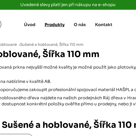
Uvedené slevy platí jen při nákupu na e-shopu
Úvod
Produkty
O nás
Kontakt
Žižkova 3363/78
+420 733 733 
 Labem
(parkoviště MAKRO)
rajdrevausti
j
hoblované
›
Sušené a hoblované, Šířka 110 mm
Ústí nad Labem, 400 01
oblované, Šířka 110 mm
Rovná 181
+420 731 616 7
rálové
(parkoviště MAKRO)
rajdrevahradec
aná prkna nejvyšší možné kvality je možné použít jako plotovky, r
Březhrad, Hradec Králové, 503 32
Tůmovka 110
na nabízíme v kvalitě AB.
+420 734 850 
(Za čerpací stanicí TANK ONO)
oporučujeme zakoupit profesionální spojovací materiál HAŠPL a o
rajdrevapraha
Předboj, 250 72
oblovaného dřeva najdete na našich prodejnách Ráj dřeva v Hradci
dostupnost konkrétní položky ověříte přímo u prodejny, nebo ji 
Rokycanská 2656/2,
+420 603 162 
(parkoviště Albert)
rajdrevaplzen
Plzeň 4, 301 00
 Sušené a hoblované, Šířka 11
Partyzánská
+420 733 733 
(na konci ulice u zrcadla)
rajdrevalibere