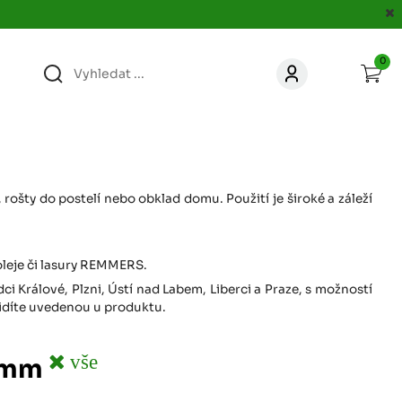
0
363
KONTAKT
acer.cz
67
KONTAKT
jacer.cz
ošty do postelí nebo obklad domu. Použití je široké a záleží
860
KONTAKT
leje či lasury REMMERS.
jacer.cz
 Králové, Plzni, Ústí nad Labem, Liberci a Praze, s možností
vidíte uvedenou u produktu.
667
KONTAKT
jacer.cz
vše
0 mm
060
KONTAKT
c
jacer.cz