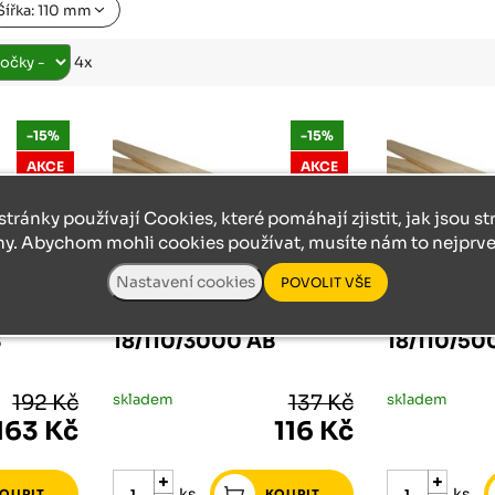
Růžodol XI – Liberec, 460 01
Šířka: 110 mm
4x
-15%
-15%
AKCE
AKCE
stránky používají Cookies, které pomáhají zjistit, jak jsou s
ny. Abychom mohli cookies používat, musíte nám to nejprve 
SUŠENÉ A HOBLOVANÉ
SUŠENÉ A HOB
B
18/110/3000 AB
18/110/50
192 Kč
skladem
137 Kč
skladem
163 Kč
116 Kč
ks
ks