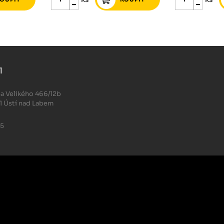
l
.
a Velikého 466/12b
1 Ústí nad Labem
05