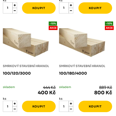
ks
ks
-10%
-10%
AKCE
AKCE
SMRKOVÝ STAVEBNÍ HRANOL
SMRKOVÝ STAVEBNÍ HRANOL
100/120/3000
100/180/4000
skladem
444 Kč
skladem
889 Kč
400 Kč
800 Kč
ks
ks