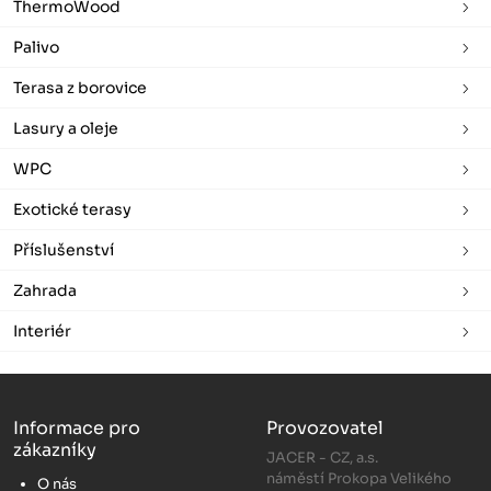
ThermoWood
Palivo
Terasa z borovice
Lasury a oleje
WPC
Exotické terasy
Příslušenství
Zahrada
Interiér
Informace pro
Provozovatel
zákazníky
JACER - CZ, a.s.
náměstí Prokopa Velikého
O nás