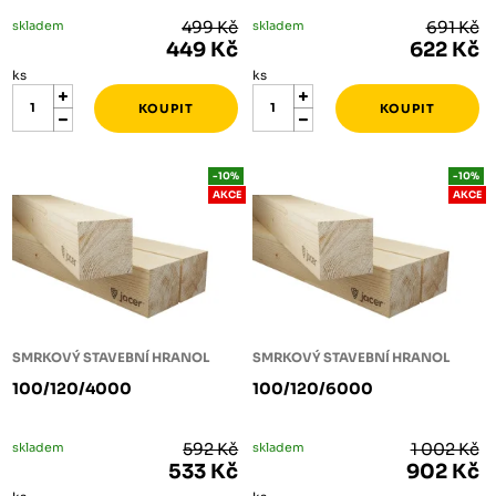
skladem
499 Kč
skladem
691 Kč
449 Kč
622 Kč
ks
ks
-10%
-10%
AKCE
AKCE
SMRKOVÝ STAVEBNÍ HRANOL
SMRKOVÝ STAVEBNÍ HRANOL
100/120/4000
100/120/6000
skladem
592 Kč
skladem
1 002 Kč
533 Kč
902 Kč