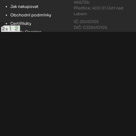
466/12b
Jak nakupovat
Předlice, 400 01 Ústí nad
Labem
Obchodní podmínky
IČ: 25410105
Certifikáty
DIČ: CZ25410105
1
2
2 »
Zásady Cookies
Odstoupení od smlouvy
Kontakty
Naše pobočky
Ústí nad Labem
Hradec Králové
Praha - Tůmovka
Plzeň
Liberec
© JACER - CZ, a.s. 2026 -
Developed by Insion Systems