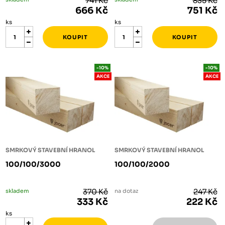
741 Kč
835 Kč
666 Kč
751 Kč
ks
ks
-10%
-10%
AKCE
AKCE
SMRKOVÝ STAVEBNÍ HRANOL
SMRKOVÝ STAVEBNÍ HRANOL
100/100/3000
100/100/2000
skladem
370 Kč
na dotaz
247 Kč
333 Kč
222 Kč
ks