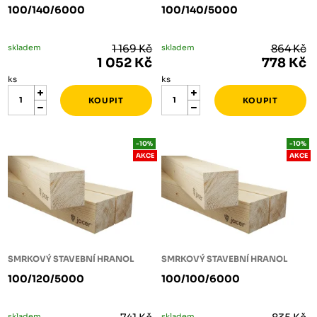
100/140/6000
100/140/5000
skladem
1 169 Kč
skladem
864 Kč
1 052 Kč
778 Kč
ks
ks
-10%
-10%
AKCE
AKCE
SMRKOVÝ STAVEBNÍ HRANOL
SMRKOVÝ STAVEBNÍ HRANOL
100/120/5000
100/100/6000
skladem
skladem