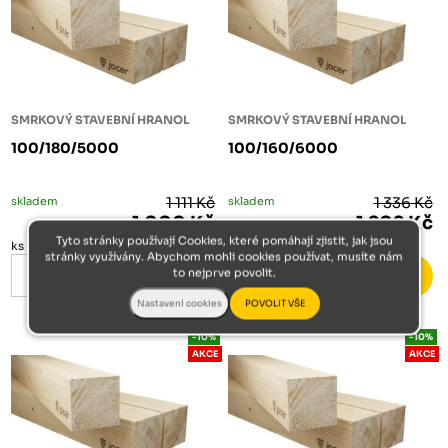
SMRKOVÝ STAVEBNÍ HRANOL
SMRKOVÝ STAVEBNÍ HRANOL
100/180/5000
100/160/6000
skladem
1 111 Kč
skladem
1 336 Kč
1 000 Kč
1 202 Kč
Tyto stránky používají Cookies, které pomáhají zjistit, jak jsou
ks
ks
stránky využívány. Abychom mohli cookies používat, musíte nám
to nejprve povolit.
-10%
-10%
AKCE
AKCE