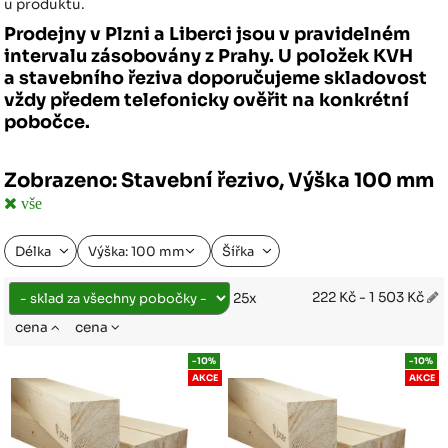
u produktu.
Prodejny v Plzni a Liberci jsou v pravidelném
intervalu zásobovány z Prahy. U položek KVH
a stavebního řeziva doporučujeme skladovost
vždy předem telefonicky ověřit na konkrétní
pobočce.
Zobrazeno: Stavební řezivo, Výška 100 mm
vše
Délka
Výška: 100 mm
Šířka
222 Kč - 1 503 Kč
25x
cena
cena
-10%
-10%
AKCE
AKCE