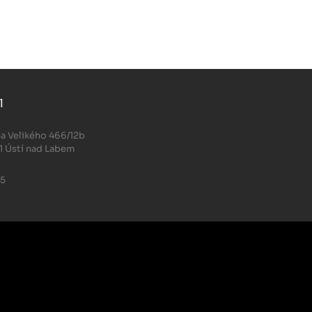
l
.
a Velikého 466/12b
1 Ústí nad Labem
05