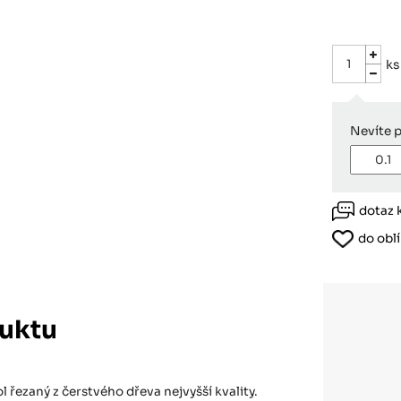
Růžodol XI – Liberec, 460 01
ks
Nevíte 
dotaz 
do obl
uktu
 řezaný z čerstvého dřeva nejvyšší kvality.