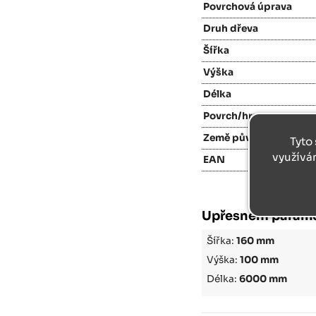
Povrchová úprava
Druh dřeva
Šířka
Výška
Délka
Povrch/hrany
Země původu
Tyto 
využívá
EAN
Upřesnění param
Šířka:
160 mm
Výška:
100 mm
Délka:
6000 mm