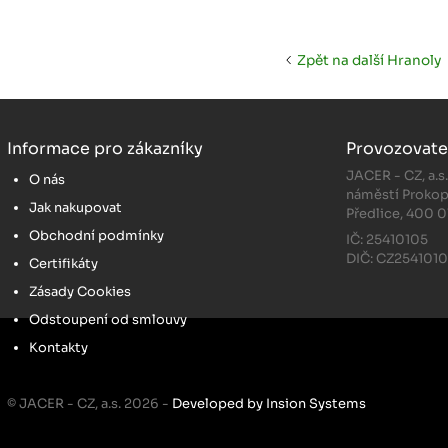
Zpět na další Hranoly
Informace pro zákazníky
Provozovate
JACER - CZ, a.s
O nás
náměstí Prokop
Jak nakupovat
Předlice, 400 0
Obchodní podmínky
IČ: 25410105
DIČ: CZ254101
Certifikáty
Zásady Cookies
Odstoupení od smlouvy
Kontakty
© JACER - CZ, a.s. 2026 -
Developed by Insion Systems