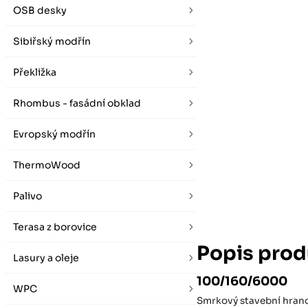
vybírat zde
Po-Pá 07:00 - 16:00, So 08:00 - 12:00 (ne Liberec)
OSB desky
Zimní otevírací doba (listopad - únor)
Po-Pá 08:00 - 16:00, So 08:00 - 12:00 (ne Liberec)
Sibiřský modřín
Překližka
Rhombus - fasádní obklad
Evropský modřín
ThermoWood
Palivo
Terasa z borovice
Popis prod
Lasury a oleje
100/160/6000
WPC
Smrkový stavební hranol