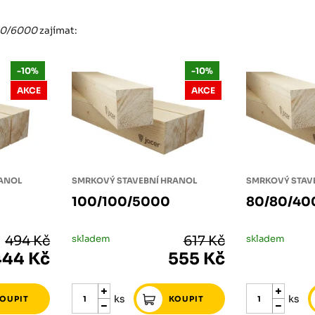
60/6000
zajímat:
-10%
-10%
AKCE
AKCE
RANOL
SMRKOVÝ STAVEBNÍ HRANOL
SMRKOVÝ STAV
100/100/5000
80/80/40
494 Kč
skladem
617 Kč
skladem
444 Kč
555 Kč
ks
ks