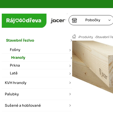
Pobočky
Ústí nad
›
Produkty
›
Stavební ř
vybírat zde
Stavební řezivo
+
Fošny
Hradec K
+
+
+
vybírat zde
Hranoly
Prkna
+
Praha
Latě
vybírat zde
KVH hranoly
Plzeň
Palubky
vybírat zde
Sušené a hoblované
Liberec
Letní otevírací doba (březen - říjen)