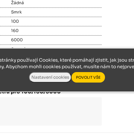
Žádná
Smrk
100
160
6000
Surové
Česko
stránky používají Cookies, které pomáhají zjistit, jak jsou s
ny. Abychom mohli cookies používat, musíte nám to nejprve 
HRA00029
etrů pro 100/160/6000