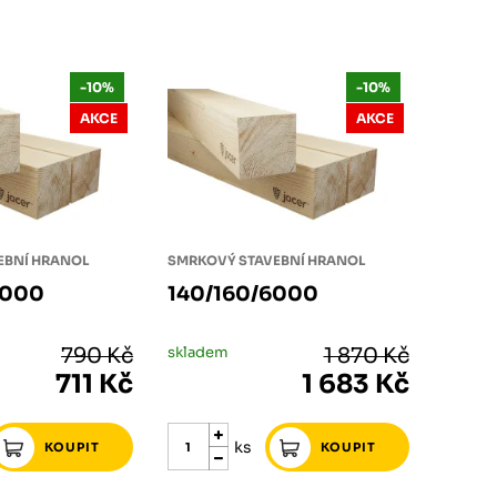
-10%
-10%
AKCE
AKCE
EBNÍ HRANOL
SMRKOVÝ STAVEBNÍ HRANOL
4000
140/160/6000
790 Kč
skladem
1 870 Kč
711 Kč
1 683 Kč
ks