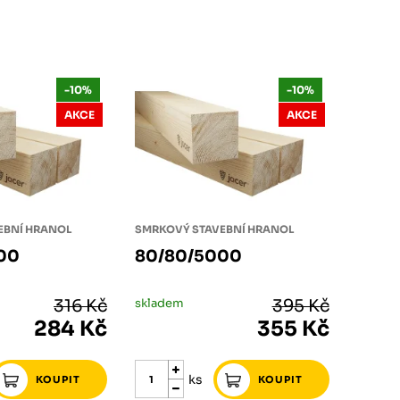
-10%
-10%
AKCE
AKCE
EBNÍ HRANOL
SMRKOVÝ STAVEBNÍ HRANOL
00
80/80/5000
316 Kč
skladem
395 Kč
284 Kč
355 Kč
ks