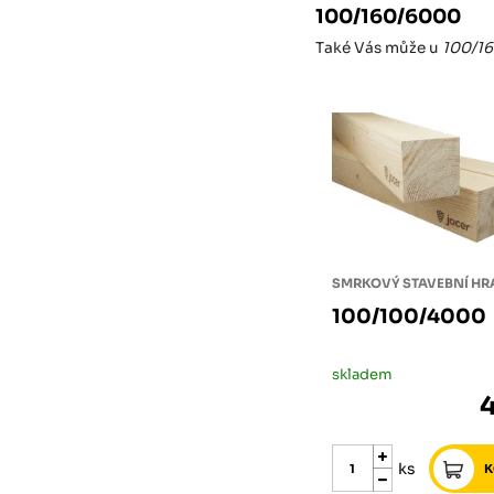
100/160/6000
Také Vás může u
100/1
SMRKOVÝ STAVEBNÍ H
100/100/4000
skladem
ks