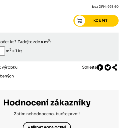
bez DPH: 993,60
3
počet ks? Zadejte zde
v m
:
3
m
=
1
ks
k výrobku
Sdílejte
íbených
Hodnocení zákazníky
Zatím nehodnoceno, buďte první!
PŘIDAT HODNOCENÍ