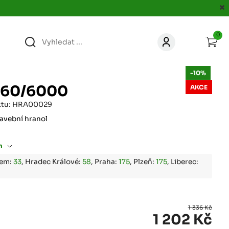
0
363
KONTAKT
-10%
acer.cz
160/6000
AKCE
67
ktu: HRA00029
KONTAKT
jacer.cz
avební hranol
860
m
KONTAKT
jacer.cz
bem:
33
, Hradec Králové:
58
, Praha:
175
, Plzeň:
175
, Liberec:
667
KONTAKT
jacer.cz
1 336 Kč
1 202 Kč
060
KONTAKT
c
jacer.cz