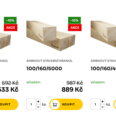
-10%
-10%
AKCE
AKCE
RANOL
SMRKOVÝ STAVEBNÍ HRANOL
SMRKOVÝ STAV
100/160/5000
100/160/
592 Kč
skladem
987 Kč
skladem
533 Kč
889 Kč
ks
ks