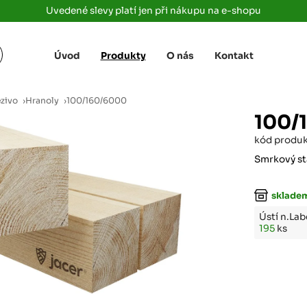
Uvedené slevy platí jen při nákupu na e-shopu
Úvod
Produkty
O nás
Kontakt
Žižkova 3363/78
+420 733 733 
 Labem
(parkoviště MAKRO)
rajdrevausti
j
ezivo
›
Hranoly
›
100/160/6000
Ústí nad Labem, 400 01
100/
Rovná 181
+420 731 616 7
rálové
kód produ
(parkoviště MAKRO)
rajdrevahradec
Březhrad, Hradec Králové, 503 32
Smrkový st
Tůmovka 110
+420 734 850 
sklade
(Za čerpací stanicí TANK ONO)
rajdrevapraha
Předboj, 250 72
Ústí n.La
195
ks
Rokycanská 2656/2,
+420 603 162 
(parkoviště Albert)
rajdrevaplzen
Plzeň 4, 301 00
Partyzánská
+420 733 733 
(na konci ulice u zrcadla)
rajdrevalibere