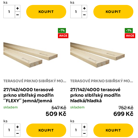
ks
ks
-7%
-7%
AKCE
AKCE
TERASOVÉ PRKNO SIBIŘSKÝ MODŘÍN
TERASOVÉ PRKNO SIBIŘSKÝ MODŘÍN
27/142/4000 terasové
27/142/4000 terasové
prkno sibiřský modřín
prkno sibiřský modřín
´´FLEXY´´ jemná/jemná
hladká/hladká
skladem
547 Kč
skladem
752 Kč
509 Kč
699 Kč
ks
ks