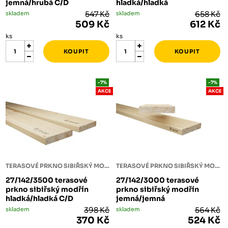
jemná/hrubá C/D
hladká/hladká
skladem
547 Kč
skladem
658 Kč
509 Kč
612 Kč
ks
ks
-7%
-7%
AKCE
AKCE
TERASOVÉ PRKNO SIBIŘSKÝ MODŘÍN
TERASOVÉ PRKNO SIBIŘSKÝ MODŘÍN
27/142/3500 terasové
27/142/3000 terasové
prkno sibiřský modřín
prkno sibiřský modřín
hladká/hladká C/D
jemná/jemná
skladem
398 Kč
skladem
564 Kč
370 Kč
524 Kč