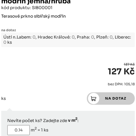
modřín jemná/hrubá
kód produktu: SIB00001
Terasové prkno sibiřský modřín
na dotaz
Ústí n.Labem:
0
, Hradec Králové:
0
, Praha:
0
, Plzeň:
0
, Liberec:
0
ks
137 Kč
127 Kč
bez DPH: 105,18
ks
2
Nevíte počet ks? Zadejte zde
v m
:
2
m
=
1
ks