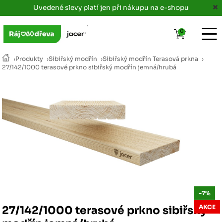
Uvedené slevy platí jen při nákupu na e-shopu
0
›
Produkty
›
Sibiřský modřín
›
Sibiřský modřín Terasová prkna
›
27/142/1000 terasové prkno sibiřský modřín jemná/hrubá
-7%
AKCE
27/142/1000 terasové prkno sibiřský