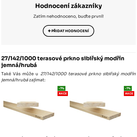
Hodnocení zákazníky
Zatím nehodnoceno, buďte první!
PŘIDAT HODNOCENÍ
27/142/1000 terasové prkno sibiřský modřín
jemná/hrubá
Také Vás může u
27/142/1000 terasové prkno sibiřský modřín
jemná/hrubá
zajímat:
-7%
-7%
AKCE
AKCE