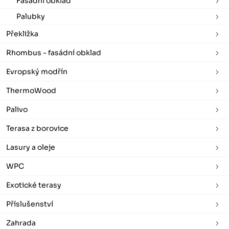
Fasádní obklad
Palubky
Překližka
Rhombus - fasádní obklad
Evropský modřín
ThermoWood
Palivo
Terasa z borovice
Lasury a oleje
WPC
Exotické terasy
Příslušenství
Zahrada