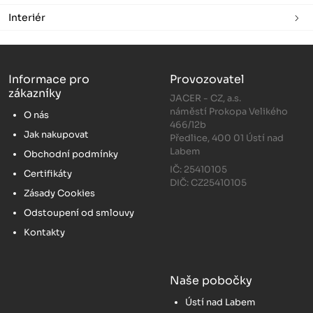
Interiér
Informace pro
Provozovatel
zákazníky
JACER - CZ, a.s.
náměstí Prokopa Velikého
O nás
466/12b
Jak nakupovat
Předlice, 400 01 Ústí nad
Labem
Obchodní podmínky
IČ: 25410105
Certifikáty
DIČ: CZ25410105
Zásady Cookies
Odstoupení od smlouvy
Kontakty
Naše pobočky
Ústí nad Labem