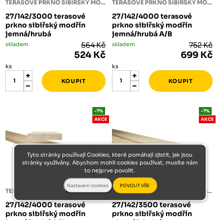
TERASOVÉ PRKNO SIBIŘSKÝ MODŘÍN
TERASOVÉ PRKNO SIBIŘSKÝ MODŘÍN
27/142/3000 terasové
27/142/4000 terasové
prkno sibiřský modřín
prkno sibiřský modřín
jemná/hrubá
jemná/hrubá A/B
skladem
564 Kč
skladem
752 Kč
524 Kč
699 Kč
ks
ks
-7%
-7%
AKCE
AKCE
Tyto stránky používají Cookies, které pomáhají zjistit, jak jsou
stránky využívány. Abychom mohli cookies používat, musíte nám
to nejprve povolit.
TERASOVÉ PRKNO SIBIŘSKÝ MODŘÍN
TERASOVÉ PRKNO SIBIŘSKÝ MODŘÍN
27/142/4000 terasové
27/142/3500 terasové
prkno sibiřský modřín
prkno sibiřský modřín