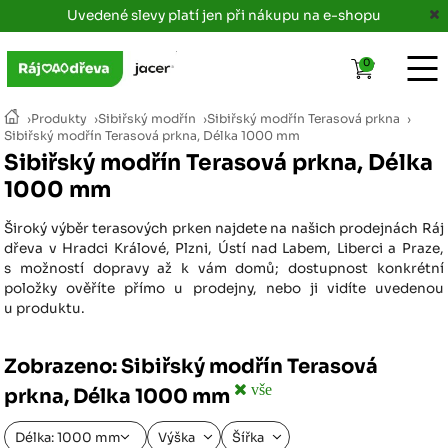
Uvedené slevy platí jen při nákupu na e-shopu
0
›
Produkty
›
Sibiřský modřín
›
Sibiřský modřín Terasová prkna
›
Sibiřský modřín Terasová prkna, Délka 1000 mm
Sibiřský modřín Terasová prkna, Délka
1000 mm
Široký výběr terasových prken najdete na našich prodejnách Ráj
dřeva v Hradci Králové, Plzni, Ústí nad Labem, Liberci a Praze,
s možností dopravy až k vám domů; dostupnost konkrétní
položky ověříte přímo u prodejny, nebo ji vidíte uvedenou
u produktu.
Zobrazeno: Sibiřský modřín Terasová
vše
prkna, Délka 1000 mm
Délka: 1000 mm
Výška
Šířka