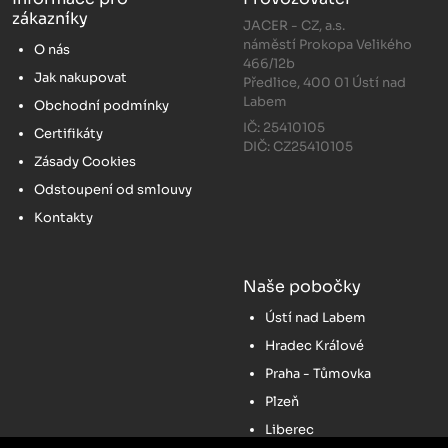
zákazníky
JACER - CZ, a.s.
náměstí Prokopa Velikého
O nás
466/12b
Jak nakupovat
Předlice, 400 01 Ústí nad
Labem
Obchodní podmínky
IČ: 25410105
Certifikáty
DIČ: CZ25410105
Zásady Cookies
Odstoupení od smlouvy
Kontakty
Naše pobočky
Ústí nad Labem
Hradec Králové
Praha - Tůmovka
Plzeň
Liberec