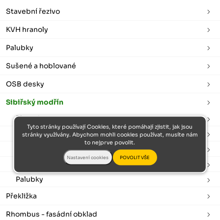
Stavební řezivo
KVH hranoly
Palubky
Sušené a hoblované
OSB desky
Sibiřský modřín
Plotovky
Tyto stránky používají Cookies, které pomáhají zjistit, jak jsou
Podkladové hranoly
stránky využívány. Abychom mohli cookies používat, musíte nám
to nejprve povolit.
Terasová prkna
Fasádní obklad
Palubky
Překližka
Rhombus - fasádní obklad