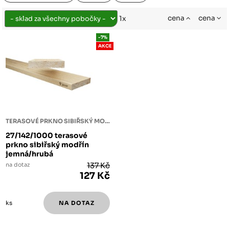
cena
cena
1x
-7%
AKCE
TERASOVÉ PRKNO SIBIŘSKÝ MODŘÍN
27/142/1000 terasové
prkno sibiřský modřín
jemná/hrubá
na dotaz
137 Kč
127 Kč
ks