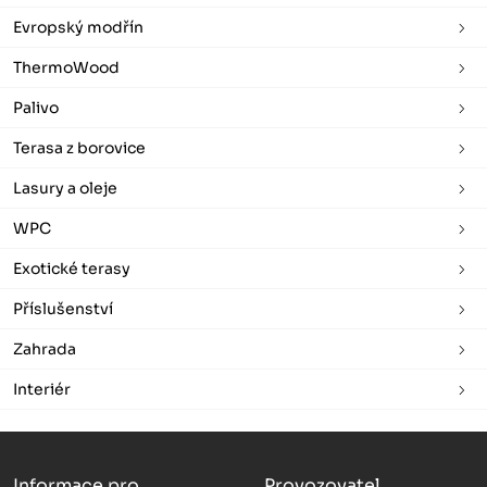
Evropský modřín
ThermoWood
Palivo
Terasa z borovice
Lasury a oleje
WPC
Exotické terasy
Příslušenství
Zahrada
Interiér
Informace pro
Provozovatel