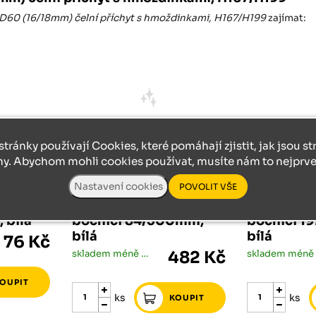
D60 (16/18mm) čelní příchyt s hmoždinkami, H167/H199
zajímat:
stránky používají Cookies, které pomáhají zjistit, jak jsou s
ny. Abychom mohli cookies používat, musíte nám to nejprve 
NEZAŘAZENÉ
NEZAŘAZENÉ
/18mm)
Riex ND60 (18mm)
Riex ND6
ch
skrytý výsev s dvojitou
skrytý výs
 bílá
bočnicí 84/500mm,
bočnicí 1
bílá
bílá
76 Kč
skladem méně než 5 ks
482 Kč
ks
ks