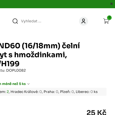
0
363
KONTAKT
acer.cz
 ND60 (16/18mm) čelní
67
yt s hmoždinkami,
KONTAKT
jacer.cz
/H199
860
ktu: DOPL0082
KONTAKT
jacer.cz
 méně než 5 ks
667
bem:
2
, Hradec Králové:
0
, Praha:
0
, Plzeň:
0
, Liberec:
0
ks
KONTAKT
jacer.cz
060
25 Kč
KONTAKT
c
jacer.cz