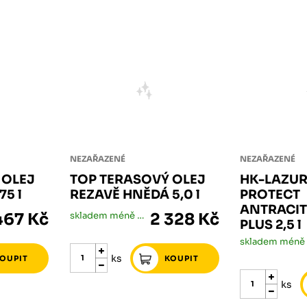
NEZAŘAZENÉ
NEZAŘAZENÉ
 OLEJ
TOP TERASOVÝ OLEJ
HK-LAZUR
5 l
REZAVĚ HNĚDÁ 5,0 l
PROTECT
ANTRACI
467 Kč
skladem méně než 5 ks
2 328 Kč
PLUS 2,5 l
ks
ks