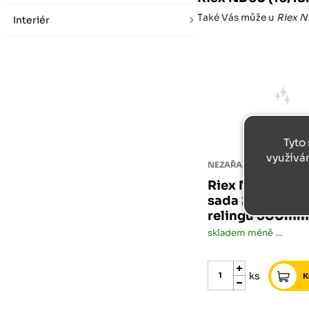
Také Vás může u
Riex N
Interiér
Tyto 
využívá
NEZAŘAZENÉ
Riex ND60 (16
sada 2 hranatý
relingů 500mm,
skladem méně než 5 ks
ks