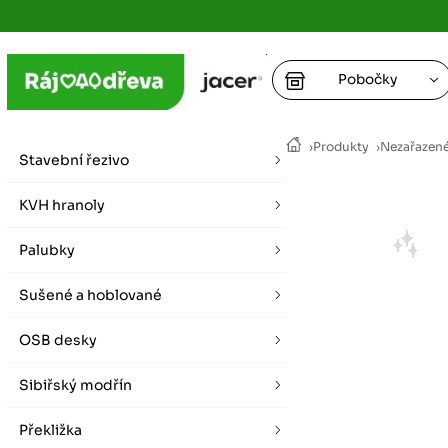
Pobočky
Ústí nad
›
Produkty
›
Nezařazen
vybírat zde
Stavební řezivo
+
Hradec K
+
KVH hranoly
+
+
vybírat zde
Palubky
+
Praha
Sušené a hoblované
vybírat zde
OSB desky
Plzeň
vybírat zde
Sibiřský modřín
Liberec
Překližka
Letní otevírací doba (březen - říjen)