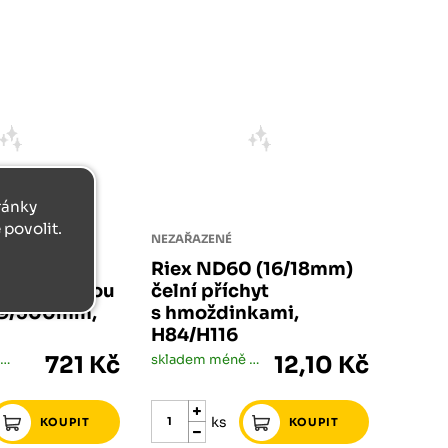
tránky
povolit.
NEZAŘAZENÉ
0 (18mm)
Riex ND60 (16/18mm)
ev s dvojitou
čelní příchyt
99/500mm,
s hmoždinkami,
H84/H116
skladem méně než 5 ks
721 Kč
skladem méně než 5 ks
12,10 Kč
ks