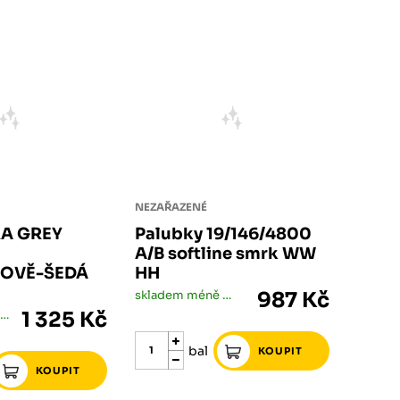
NEZAŘAZENÉ
A GREY
Palubky 19/146/4800
A/B softline smrk WW
TOVĚ-ŠEDÁ
HH
skladem méně než 5 bal
987 Kč
skladem méně než 5 ks
1 325 Kč
bal