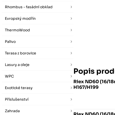
vybírat zde
Po-Pá 07:00 - 16:00, So 08:00 - 12:00 (ne Liberec)
Zimní otevírací doba (listopad - únor)
Rhombus - fasádní obklad
Po-Pá 08:00 - 16:00, So 08:00 - 12:00 (ne Liberec)
Evropský modřín
ThermoWood
Palivo
Terasa z borovice
Lasury a oleje
Popis prod
WPC
Riex ND60 (16/18
H167/H199
Exotické terasy
Příslušenství
Zahrada
Riex ND60 (16/18