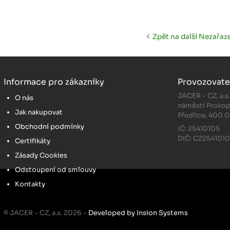
Zpět na další Nezařaz
Informace pro zákazníky
Provozovate
JACER - CZ, a.s
O nás
náměstí Prokop
Jak nakupovat
Předlice, 400 0
Obchodní podmínky
IČ: 25410105
DIČ: CZ254101
Certifikáty
Zásady Cookies
Odstoupení od smlouvy
Kontakty
© JACER - CZ, a.s. 2026 -
Developed by Insion Systems