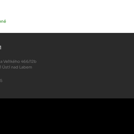
ené
l
.
a Velikého 466/12b
1 Ústí nad Labem
05