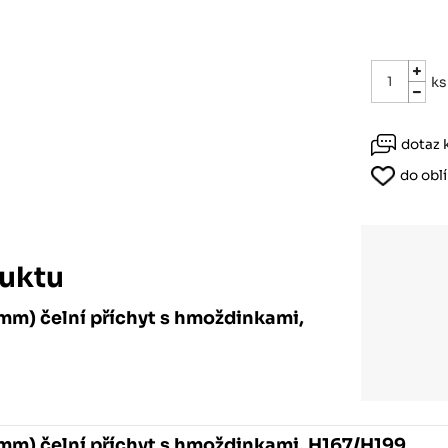
Růžodol XI – Liberec, 460 01
ks
dotaz 
do obl
uktu
mm) čelní příchyt s hmoždinkami,
mm) čelní příchyt s hmoždinkami, H167/H199