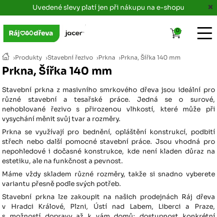
Uvedené slevy platí jen při nákupu na e-shopu
0
›
Produkty
›
Stavební řezivo
›
Prkna
›
Prkna, Šířka 140 mm
Prkna, Šířka 140 mm
Stavební prkna z masivního smrkového dřeva jsou ideální pro
různé stavební a tesařské práce. Jedná se o surové,
nehoblované řezivo s přirozenou vlhkostí, které může při
vysychání měnit svůj tvar a rozměry.
Prkna se využívají pro bednění, opláštění konstrukcí, podbití
střech nebo další pomocné stavební práce. Jsou vhodná pro
nepohledové i dočasné konstrukce, kde není kladen důraz na
estetiku, ale na funkčnost a pevnost.
Máme vždy skladem různé rozměry, takže si snadno vyberete
variantu přesně podle svých potřeb.
Stavební prkna lze zakoupit na našich prodejnách Ráj dřeva
v Hradci Králové, Plzni, Ústí nad Labem, Liberci a Praze,
s možností dopravy až k vám domů; dostupnost konkrétní