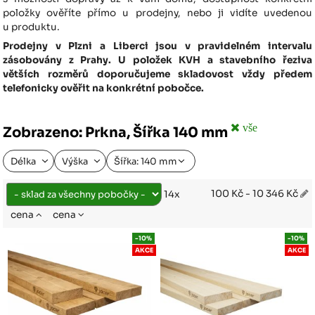
položky ověříte přímo u prodejny, nebo ji vidíte uvedenou
u produktu.
Prodejny v Plzni a Liberci jsou v pravidelném intervalu
zásobovány z Prahy. U položek KVH a stavebního řeziva
větších rozměrů doporučujeme skladovost vždy předem
telefonicky ověřit na konkrétní pobočce.
vše
Zobrazeno: Prkna, Šířka 140 mm
Délka
Výška
Šířka: 140 mm
100 Kč - 10 346 Kč
14x
cena
cena
-10%
-10%
AKCE
AKCE