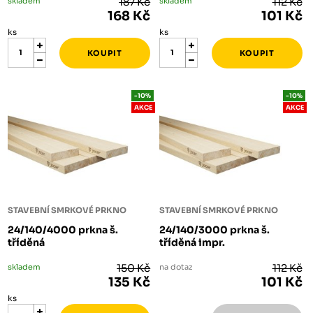
skladem
187 Kč
skladem
112 Kč
168 Kč
101 Kč
ks
ks
-10%
-10%
AKCE
AKCE
STAVEBNÍ SMRKOVÉ PRKNO
STAVEBNÍ SMRKOVÉ PRKNO
24/140/4000 prkna š.
24/140/3000 prkna š.
tříděná
tříděná impr.
skladem
150 Kč
na dotaz
112 Kč
135 Kč
101 Kč
ks