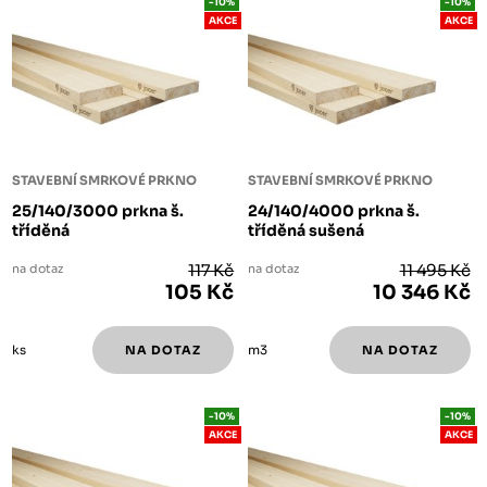
-10%
-10%
AKCE
AKCE
STAVEBNÍ SMRKOVÉ PRKNO
STAVEBNÍ SMRKOVÉ PRKNO
25/140/3000 prkna š.
24/140/4000 prkna š.
tříděná
tříděná sušená
na dotaz
117 Kč
na dotaz
11 495 Kč
105 Kč
10 346 Kč
ks
m3
-10%
-10%
AKCE
AKCE