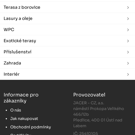
Terasa z borovice
Lasury a oleje
WPC
Exotické terasy
Příslušenství
Zahrada
Interiér
Informace pro
Provozovatel
zákazníky
JACER - CZ, a.s.
náměstí Prokopa Velikého
O nás
466/12b
Jak nakupovat
Předlice, 400 01 Ústí nad
Labem
Obchodní podmínky
IČ: 25410105