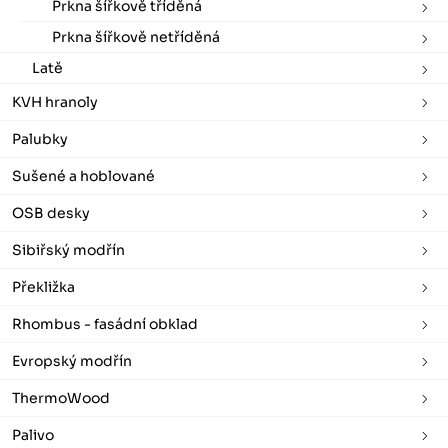
Prkna šířkově tříděná
Prkna šířkově netříděná
Latě
KVH hranoly
Palubky
Sušené a hoblované
OSB desky
Sibiřský modřín
Překližka
Rhombus - fasádní obklad
Evropský modřín
ThermoWood
Palivo