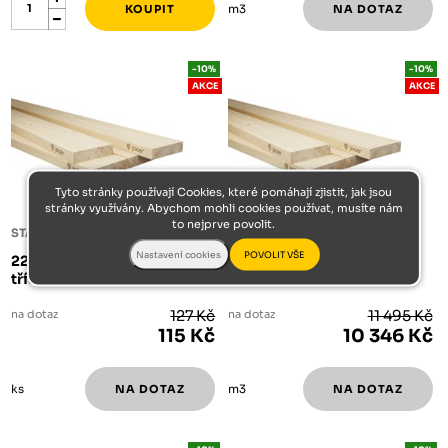
m3
-10%
-10%
AKCE
AKCE
Tyto stránky používají Cookies, které pomáhají zjistit, jak jsou
stránky využívány. Abychom mohli cookies používat, musíte nám
to nejprve povolit.
STAVEBNÍ SMRKOVÉ PRKNO
STAVEBNÍ SMRKOVÉ PRKNO
22/140/3600 prkna š.
24/140/5000 prkna š.
tříděná sušená
tříděná sušená
na dotaz
127 Kč
na dotaz
11 495 Kč
115 Kč
10 346 Kč
ks
m3