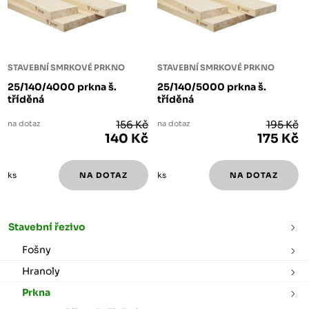
STAVEBNÍ SMRKOVÉ PRKNO
STAVEBNÍ SMRKOVÉ PRKNO
25/140/4000 prkna š.
25/140/5000 prkna š.
tříděná
tříděná
na dotaz
156 Kč
na dotaz
195 Kč
140 Kč
175 Kč
ks
ks
Stavební řezivo
Fošny
Hranoly
Prkna