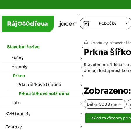
Pobočky
Ústí nad
›
Produkty
›
Stavební ř
vybírat zde
Stavební řezivo
Prkna šířk
+
Fošny
Hradec K
+
+
+
Stavební netříděná lze 
vybírat zde
Hranoly
domů; dostupnost konkré
Prkna
+
Praha
Prkna šířkově tříděná
vybírat zde
Zobrazeno:
Prkna šířkově netříděná
Plzeň
Latě
Délka: 5000 mm
vybírat zde
KVH hranoly
Liberec
Palubky
Letní otevírací doba (březen - říjen)