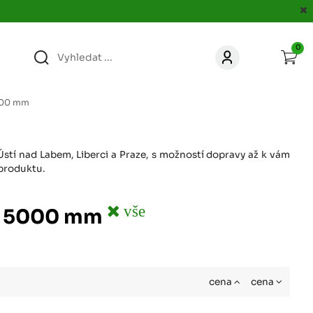
0
363
KONTAKT
acer.cz
5000 mm
67
KONTAKT
jacer.cz
Ústí nad Labem, Liberci a Praze, s možností dopravy až k vám
 produktu.
860
KONTAKT
jacer.cz
vše
ka 5000 mm
667
KONTAKT
jacer.cz
cena
cena
060
KONTAKT
c
jacer.cz