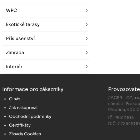
WPC
Exotické terasy
Příslušenství
Zahrada
Interiér
Informace pro zákazníky
Provozovate
JACER - CZ, a.s
O nás
náměstí Prokop
Jak nakupovat
Předlice, 400 0
Obchodní podmínky
IČ: 25410105
DIČ: CZ254101
Certifikáty
Zásady Cookies