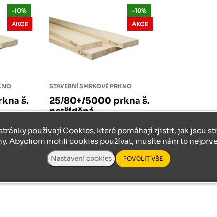
Růžodol XI – Liberec, 460 01
-10%
-10%
AKCE
AKCE
RKNO
STAVEBNÍ SMRKOVÉ PRKNO
kna š.
25/80+/5000 prkna š.
netříděná
237 Kč
skladem méně než 5 m2
257 Kč
stránky používají Cookies, které pomáhají zjistit, jak jsou s
213 Kč
231 Kč
ny. Abychom mohli cookies používat, musíte nám to nejprve 
m2