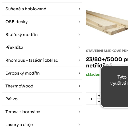
vybírat zde
Po-Pá 07:00 - 16:00, So 08:00 - 12:00 (ne Liberec)
Zimní otevírací doba (listopad - únor)
Sušené a hoblované
Po-Pá 08:00 - 16:00, So 08:00 - 12:00 (ne Liberec)
OSB desky
Sibiřský modřín
Překližka
STAVEBNÍ SMRKOVÉ P
23/80+/5000 pr
Rhombus - fasádní obklad
netříděná
Evropský modřín
skladem méně než 5 m2
Tyto 
využívá
ThermoWood
Palivo
m2
Terasa z borovice
Lasury a oleje