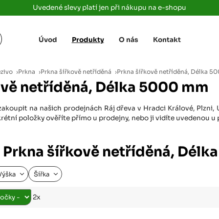
Uvedené slevy platí jen při nákupu na e-shopu
Úvod
Produkty
O nás
Kontakt
Žižkova 3363/78
+420 733 733 
 Labem
(parkoviště MAKRO)
rajdrevausti
j
ezivo
›
Prkna
›
Prkna šířkově netříděná
›
Prkna šířkově netříděná, Délka 
Ústí nad Labem, 400 01
ově netříděná, Délka 5000 mm
Rovná 181
+420 731 616 7
rálové
(parkoviště MAKRO)
rajdrevahradec
zakoupit na našich prodejnách Ráj dřeva v Hradci Králové, Plzni, 
Březhrad, Hradec Králové, 503 32
tní položky ověříte přímo u prodejny, nebo ji vidíte uvedenou u
Tůmovka 110
+420 734 850 
(Za čerpací stanicí TANK ONO)
rajdrevapraha
 Prkna šířkově netříděná, Dél
Předboj, 250 72
Rokycanská 2656/2,
+420 603 162 
Výška
Šířka
(parkoviště Albert)
rajdrevaplzen
Plzeň 4, 301 00
2x
Partyzánská
+420 733 733 
(na konci ulice u zrcadla)
rajdrevalibere